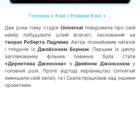
Головна
»
Кіно / Новини Кіно
» ...
Дв
а
роки тому студія
Universal
повідомила про свій
намір побудувати цілий всесвіт,
заснований на
творах Роберта Ладлема
. Автор познайомив читачів
і глядачі
в із
Д
жейсоном Борном
. Перши
м із ц
иклу
запланованих фільмів повинна була стати
«Директива Дженсона»
з
Двейном Джонсоно
м
у
г
оловній ролі. Проте
відтоді
керівництво Universal
зменшили свій запал, та
і Ск
ала працював над іншими
проектами.