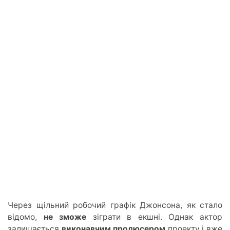
Через щільний робочий графік Джонсона, як стало
відомо,
не зможе
зіграти в екшні. Однак актор
залишається
виконавчим продюсером
проекту і вже