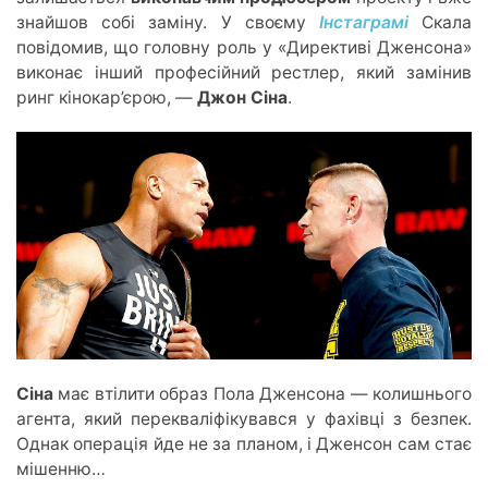
знайшов собі заміну. У своєму
Інстаграмі
Скала
повідомив, що головну рол
ь у «Д
ирективі Дженсона»
виконає інший професійний рестлер, який замінив
ринг кінока
р’є
рою, —
Джон Сіна
.
Сіна
має втілити образ Пола Дженсона — колишнього
агента, який перекваліфікувався
у ф
ахівці з безпек.
Однак операція йде не за планом, і Дженсон сам стає
мішенню
…