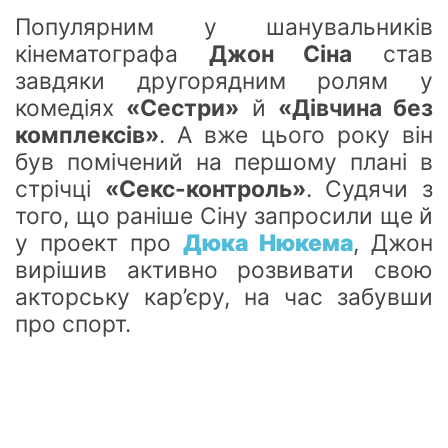
Популярним у шанувальників
кінематографа
Джон Сіна
став
завдяки другорядним ролям у
комедіях
«Сестр
и»
й
«Ді
вчина без
комплексів»
. А вже цього року він
був помічений на першому плані в
стрічці
«Секс-контроль»
. Судячи з
того, що раніше Сіну запросили ще
й
у п
роект про
Дюка Нюкема
, Джон
вирішив активно розвивати свою
акторську ка
р’є
ру, на час забувши
про спорт.