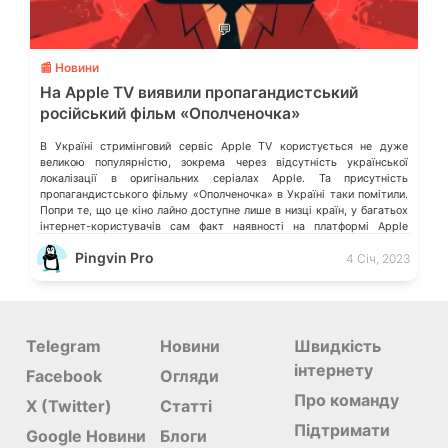
💬
📰 Новини
На Apple TV виявили пропагандистський
російський фільм «Ополченочка»
В Україні стримінговий сервіс Apple TV користується не дуже
великою популярністю, зокрема через відсутність української
локалізації в оригінальних серіалах Apple. Та присутність
пропагандистського фільму «Ополченочка» в Україні таки помітили.
Попри те, що це кіно лайно доступне лише в низці країн, у багатьох
інтернет-користувачів сам факт наявності на платформі Apple
подібного контенту викликає обурення. Деталі розказало видання […]
Pingvin Pro
4 Січ, 2023
Telegram
Новини
Швидкість
інтернету
Facebook
Огляди
Про команду
X (Twitter)
Статті
Підтримати
Google Новини
Блоги