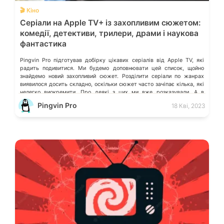
🎬 Кіно
Серіали на Apple TV+ із захопливим сюжетом:
комедії, детективи, трилери, драми і наукова
фантастика
Pingvin Pro підготував добірку цікавих серіалів від Apple TV, які
радить подивитися. Ми будемо доповнювати цей список, щойно
знайдемо новий захопливий сюжет. Розділити серіали по жанрах
виявилося досить складно, оскільки сюжет часто зачіпає кілька, які
нелегко виокремити. Про деякі з цих ми вже розказували. А в
коментарях можете порадити ті серіали, які вразили Вас, і […]
Pingvin Pro
18 Кві, 2023