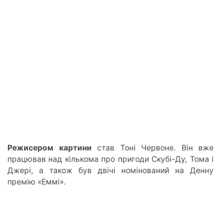
Режисером картини
став Тоні Червоне. Він вже
працював над кількома про пригоди Скубі-Ду, Тома і
Джері, а також був двічі номінований на Денну
премію «Еммі».