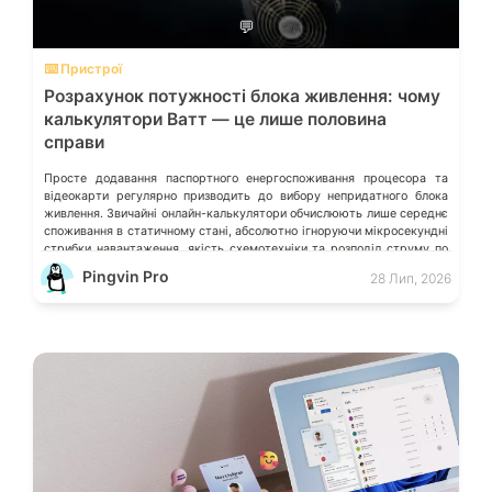
💬
⌨️ Пристрої
Розрахунок потужності блока живлення: чому
калькулятори Ватт — це лише половина
справи
Просте додавання паспортного енергоспоживання процесора та
відеокарти регулярно призводить до вибору непридатного блока
живлення. Звичайні онлайн-калькулятори обчислюють лише середнє
споживання в статичному стані, абсолютно ігноруючи мікросекундні
стрибки навантаження, якість схемотехніки та розподіл струму по
окремих лініях. Розберімо, які технічні параметри насправді
Pingvin Pro
28 Лип, 2026
визначають надійність системи живлення та як правильно підібрати
БЖ із гарантованим запасом міцності. Пікові […]