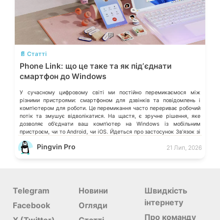
💬
📄 Статті
Phone Link: що це таке та як підʼєднати
смартфон до Windows
У сучасному цифровому світі ми постійно перемикаємося між
різними пристроями: смартфоном для дзвінків та повідомлень і
компʼютером для роботи. Це перемикання часто перериває робочий
потік та змушує відволікатися. На щастя, є зручне рішення, яке
дозволяє обʼєднати ваш компʼютер на Windows із мобільним
пристроєм, чи то Android, чи iOS. Йдеться про застосунок Звʼязок зі
смартфоном (Phone Link) від Microsoft, що перетворює ваш ПК на
Pingvin Pro
21 Лип, 2026
своєрідний «міст» до функцій смартфона.
Telegram
Новини
Швидкість
інтернету
Facebook
Огляди
Про команду
X (Twitter)
Статті