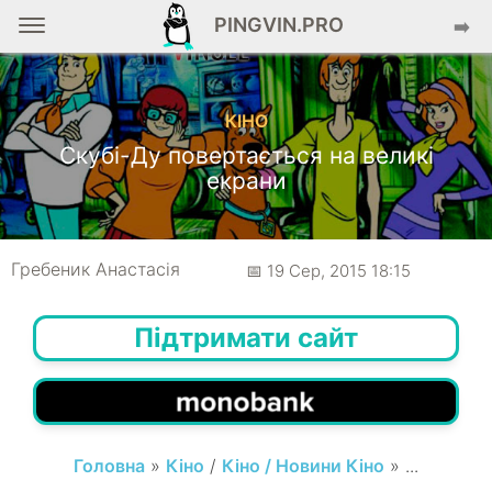
PINGVIN.PRO
➡️
КІНО
Скубі-Ду повертається на великі
екрани
Гребеник Анастасія
📅 19 Сер, 2015 18:15
Підтримати сайт
Головна
»
Кіно
/
Кіно / Новини Кіно
» ...