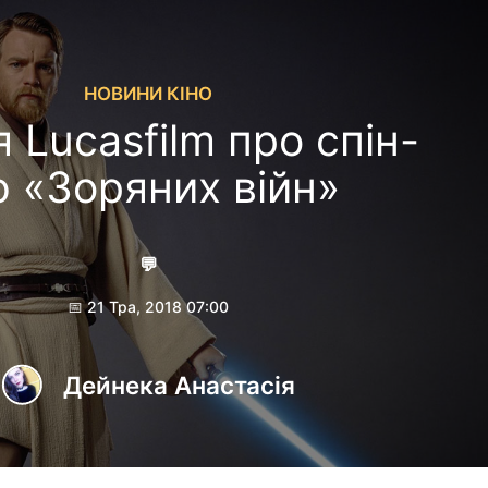
НОВИНИ КІНО
я Lucasfilm про спін-
ф «Зоряних війн»
💬
📅 21 Тра, 2018 07:00
Дейнека Анастасiя