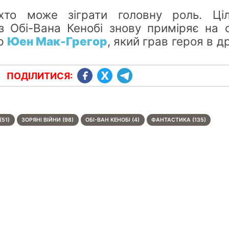
хто може зіграти головну роль. Ціл
 Обі-Вана Кенобі знову приміряє на 
ор
Юен Мак-Грегор
, який грав героя в д
ПОДІЛИТИСЯ:
(51)
ЗОРЯНІ ВІЙНИ (98)
ОБІ-ВАН КЕНОБІ (4)
ФАНТАСТИКА (135)