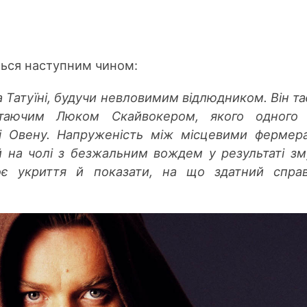
ться
наступним
чином
:
а Татуїні, будучи невловимим відлюдником. Він т
остаючим Люком Скайвокером, якого одного 
ві Овену. Напруженість між місцевими фермер
 на чолі з безжальним вожде
м у р
езультаті з
оє укритт
я й по
казати, на що здатний спра