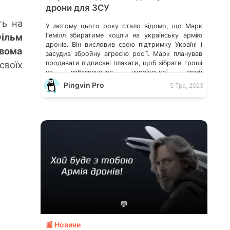
дрони для ЗСУ
ь на
У лютому цього року стало відомо, що Марк
ільм
Гемілл збиратиме кошти на українську армію
дронів. Він висловив свою підтримку Україні і
двома
засудив збройну агресію росії. Марк планував
воїх
продавати підписані плакати, щоб зібрати гроші
на забезпечення української армії
безпілотниками. І йому це вдалося! У Дії
Pingvin Pro
5 Тра, 2023
зʼявилася гра Армія дронів OTP Bank тепер
серед міжнародних спонсорів війни […]
💬
📰 Новини