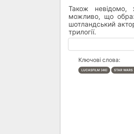
Також невідомо, 
можливо,
що образ
шотландський акт
трилогії.
Ключові слова:
LUCASFILM (46)
STAR WARS 