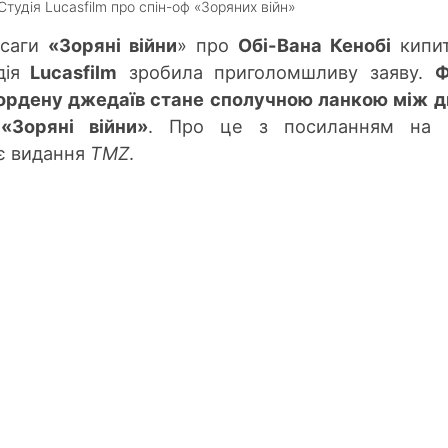
Студія Lucasfilm про спін-оф «Зоряних війн»
саги
«Зоряні війни
» про
Обі-Вана Кенобі
кипит
ія
Lucasfilm
зробила приголомшливу заяву.
Ф
 ордену джедаїв стане сполучною ланкою між 
«Зоряні війни»
. Про це з посиланням на с
яє видання
TMZ
.