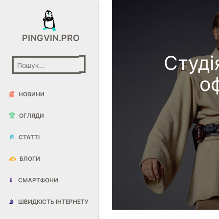
PINGVIN.PRO
Студі
о
📰
НОВИНИ
🏆
ОГЛЯДИ
📄
СТАТТІ
✍️
БЛОГИ
📱
СМАРТФОНИ
📡
ШВИДКІСТЬ ІНТЕРНЕТУ