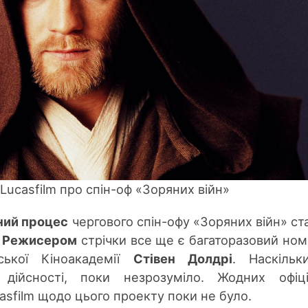
 Lucasfilm про спін-оф «Зоряних війн»
ний процес
чергового спін-офу
«Зоряних війн» ст
.
Режисером
стрічки все ще є багаторазовий ном
ької Кіноакадемії
Стівен Долдрі
. Наскільк
є дійсності, поки незрозуміло. Жодних офіц
asfilm
щодо
цього проекту поки не було.