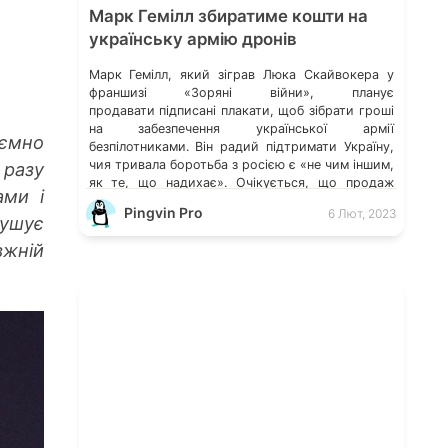
Марк Гемілл збиратиме кошти на
українську армію дронів
Марк Гемілл, який зіграв Люка Скайвокера у
франшизі «Зоряні війни», планує
продавати підписані плакати, щоб зібрати гроші
на забезпечення української армії
аємно
безпілотниками. Він радий підтримати Україну,
чия тривала боротьба з росією є «не чим іншим,
разу
як те, що надихає». Очікується, що продаж
ами і
плакатів розпочнеться наступного тижня
Pingvin Pro
6 Лют, 2023
напередодні річниці повномасштабної війни в
мушує
Україні, 24 лютого. «Ми вирішили […]
вжній