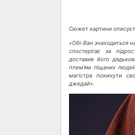
Сюжет картини описує
«Обі-Ван
знаходиться
н
спостерігає за підр
доставив його дядько
пле
м’я
м піщаних людей
магістра покинути св
джедай».