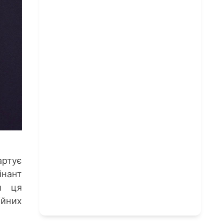
артує
інант
и ця
ійних