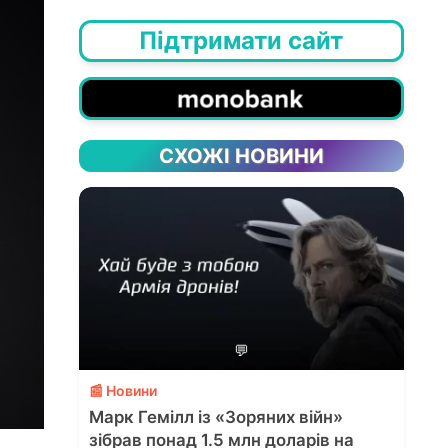
Підтримати сайт
СХОЖІ НОВИНИ
💬
📰 Новини
Марк Гемілл із «Зоряних війн»
зібрав понад 1.5 млн доларів на