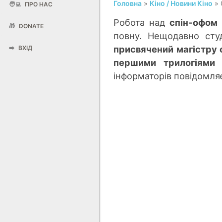
Головна
»
Кіно / Новини Кіно
» 
🧑‍💻
ПРО НАС
Робота над
спін-офом
🎁
DONATE
повну. Нещодавно студ
присвячений магістру
➡️
ВХІД
першими трилогіями 
інформаторів повідомл