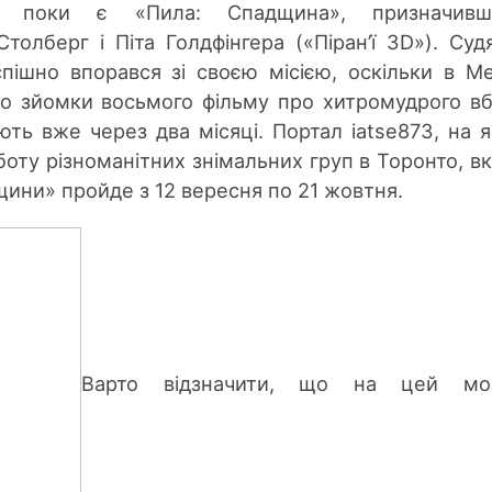
ю поки є «Пила: Спадщина», призначивш
олберг і Піта Голдфінгера («Піран’ї 3D»). Суд
спішно впорався зі своєю місією, оскільки в М
 що зйомки восьмого фільму про хитромудрого в
ть вже через два місяці. Портал iatse873, на 
оту різноманітних знімальних груп в Торонто, вк
ни» пройде з 12 вересня по 21 жовтня.
Варто відзначити, що на цей мо