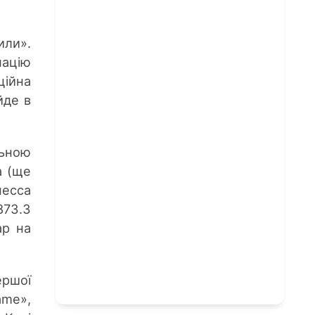
или».
мацію
ційна
йде в
льною
а (ще
несса
873.3
ар на
ершої
ame»,