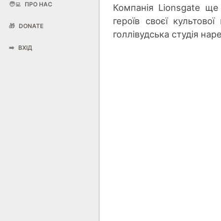
🧑‍💻
ПРО НАС
Компанія Lionsgate ще
героїв своєї культової
🎁
DONATE
голлівудська студія нар
➡️
ВХІД