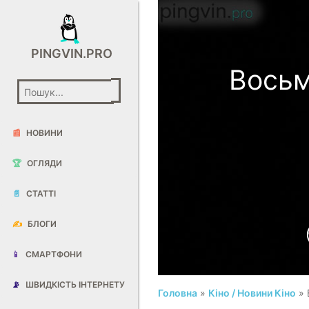
PINGVIN.PRO
Восьм
📰
НОВИНИ
🏆
ОГЛЯДИ
📄
СТАТТІ
✍️
БЛОГИ
📱
СМАРТФОНИ
📡
ШВИДКІСТЬ ІНТЕРНЕТУ
Головна
»
Кіно / Новини Кіно
» 