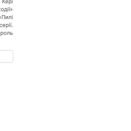
 Кері
одії»
«Пилі
ерії.
 роль