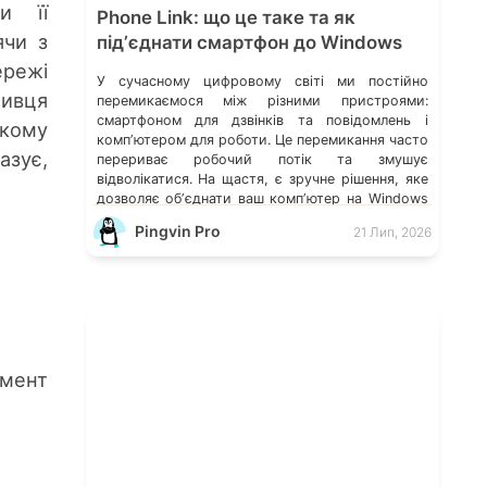
и її
Phone Link: що це таке та як
ячи з
підʼєднати смартфон до Windows
ережі
У сучасному цифровому світі ми постійно
бивця
перемикаємося між різними пристроями:
смартфоном для дзвінків та повідомлень і
якому
компʼютером для роботи. Це перемикання часто
азує,
перериває робочий потік та змушує
відволікатися. На щастя, є зручне рішення, яке
дозволяє обʼєднати ваш компʼютер на Windows
із мобільним пристроєм, чи то Android, чи iOS.
Pingvin Pro
21 Лип, 2026
Йдеться про застосунок Звʼязок зі смартфоном
(Phone Link) від Microsoft, що перетворює ваш
ПК на своєрідний «міст» до функцій смартфона.
мент