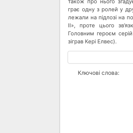
також про нього згаду
грає одну з ролей у дру
лежали на підлозі на по
II», проте цього зв’я
Головним героєм серій
зіграв Кері Елвес).
Ключові слова: