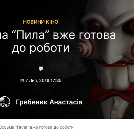
НОВИНИ КІНО
а “Пила” вже готова
до роботи
💬
📅 7 Лип, 2016 17:35
Гребеник Анастасія
Восьма “Пила” вже готова до роботи