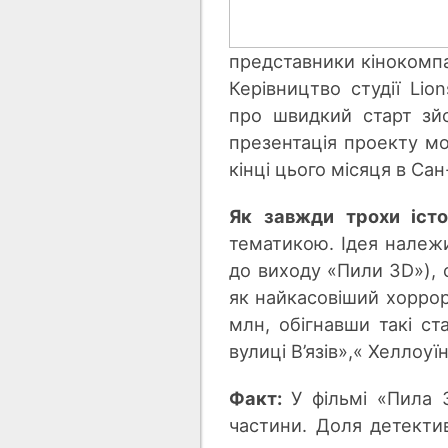
представники кінокомпа
Керівництво студії Li
про швидкий старт зй
презентація проекту мо
кінці цього місяця в Сан
Як завжди трохи істор
тематикою. Ідея належи
до виходу «Пили 3D»), с
як найкасовіший хоррор-
млн, обігнавши такі ст
вулиці В’язів»,« Хеллоу
Факт:
У фільмі «Пила 
частини. Доля детекти