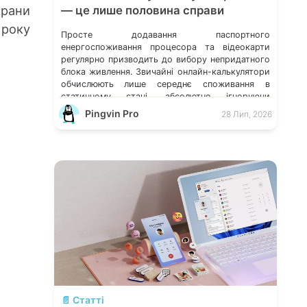
крани
— це лише половина справи
 року
Просте додавання паспортного
енергоспоживання процесора та відеокарти
регулярно призводить до вибору непридатного
блока живлення. Звичайні онлайн-калькулятори
обчислюють лише середнє споживання в
статичному стані, абсолютно ігноруючи
мікросекундні стрибки навантаження, якість
Pingvin Pro
28 Лип, 2026
схемотехніки та розподіл струму по окремих
лініях. Розберімо, які технічні параметри
насправді визначають надійність системи
живлення та як правильно підібрати БЖ із
гарантованим запасом міцності. Пікові […]
💬
📄 Статті