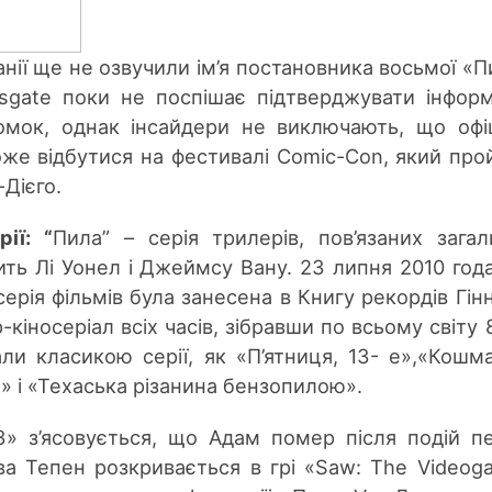
нії ще не озвучили ім’я постановника восьмої «П
onsgate поки не поспішає підтверджувати інфор
омок, однак інсайдери не виключають, що офі
же відбутися на фестивалі Comic-Con, який про
-Дієго.
ії: “
Пила” – серія трилерів, пов’язаних зага
ть Лі Уонел і Джеймсу Вану. 23 липня 2010 год
ерія фільмів була занесена в Книгу рекордів Гін
кіносеріал всіх часів, зібравши по всьому світу 
али класикою серії, як «П’ятниця, 13- е»,«Кошм
їн» і «Техаська різанина бензопилою».
3» з’ясовується, що Адам помер після подій п
ва Тепен розкривається в грі «Saw: The Videog