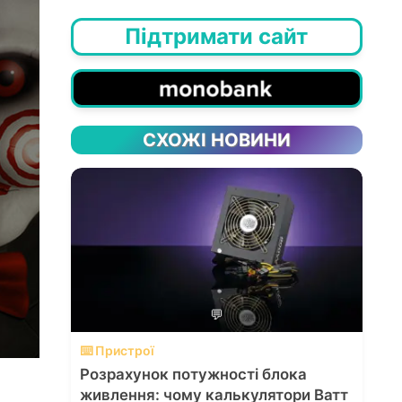
Підтримати сайт
СХОЖІ НОВИНИ
💬
⌨️ Пристрої
Розрахунок потужності блока
живлення: чому калькулятори Ватт