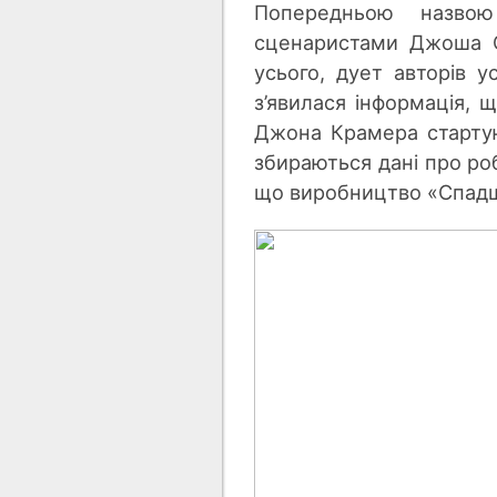
Попередньою назво
сценаристами Джоша Ст
усього, дует авторів у
з’явилася інформація,
Джона Крамера стартую
збираються дані про роб
що виробництво «Спадщи