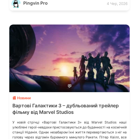
Pingvin Pro
4 Чер, 2026
💬
📰 Новини
Вартові Галактики 3 – дубльований трейлер
фільму від Marvel Studios
У новій стрічці «Вартові Галактики 3» від Marvel Studios наші
улюблені герої-невдахи пристосовуються до буденності на космічній
станції Ніденія. Однак незабаром їхні життя перевертаються з ніг на
голову через відгомін буремного минулого Ракети. Пітер Квілл, все