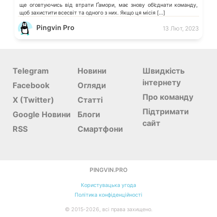
ще оговтуючись від втрати Ґамори, має знову об’єднати команду,
щоб захистити всесвіт та одного з них. Якщо ця місія […]
Pingvin Pro
13 Лют, 2023
Telegram
Новини
Швидкість
інтернету
Facebook
Огляди
Про команду
X (Twitter)
Статті
Підтримати
Google Новини
Блоги
сайт
RSS
Смартфони
PINGVIN.PRO
Користувацька угода
Політика конфіденційності
©
2015-
2026, всі права захищено.