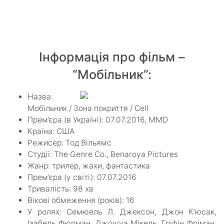
Інформація про фільм –
“Мобільник”:
Назва:
Мобільник / Зона покриття / Cell
Прем’єра (в Україні): 07.07.2016, MMD
Країна: США
Режисер: Тод Вільямс
Студії: The Genre Co., Benaroya Pictures
Жанр: трилер, жахи, фантастика
Прем’єра (у світі): 07.07.2016
Тривалість: 98 хв
Вікові обмеження (років): 16
У ролях: Семюель Л. Джексон, Джон К’юсак,
Ізабель Фюрман, Джошуа Мікель, Гріфін Фріман,