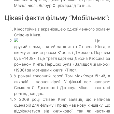
Майкл Біслі, Вілбур Фіцджералд та інші.
Цікаві факти фільму “Мобільник”:
Кінострічка є екранізацією однойменного роману
Стівена Кінга.
Це
другий фільм, знятий за книгою Стівена Кінга, в
якому знялися разом К’юсак і Джексон. Першим
був «1408». І це третя картина Джона К’юсака за
романом Кінга. Першою була «Залишся зі мною»
(1986) за мотивами книги «Тіло».
У романі головний герой Том МакКоурт білий, а
лиходій – чорношкірий. У фільмі все навпаки:
Семюел Л. Джексон і Джошуа Мікел грають ці
ролі відповідно.
У 2009 році Стівен Кінг заявив, що написав
сценарій для фільму і придумав нову кінцівку, що
відрізняється від книжкової, так як частина