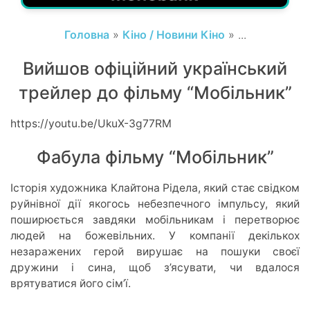
Головна
»
Кіно / Новини Кіно
» ...
Вийшов офіційний український
трейлер до фільму “Мобільник”
https://youtu.be/UkuX-3g77RM
Фабула фільму “Мобільник”
Історія художника Клайтона Рідела, який стає свідком
руйнівної дії якогось небезпечного імпульсу, який
поширюється завдяки мобільникам і перетворює
людей на божевільних. У компанії декількох
незаражених герой вирушає на пошуки своєї
дружини і сина, щоб з’ясувати, чи вдалося
врятуватися його сім’ї.