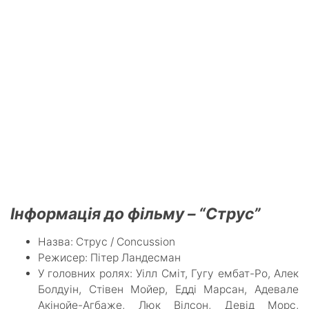
Інформація до фільму – “Струс”
Назва: Струс / Concussion
Режисер: Пітер Ландесман
У головних ролях: Уілл Сміт, Гугу ембат-Ро, Алек
Болдуін, Стівен Мойер, Едді Марсан, Адевале
Акінойе-Агбаже, Люк Вілсон, Девід Морс,