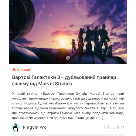
💬
📰 Новини
Вартові Галактики 3 – дубльований трейлер
фільму від Marvel Studios
У новій стрічці «Вартові Галактики 3» від Marvel Studios наші
улюблені герої-невдахи пристосовуються до буденності на космічній
станції Ніденія. Однак незабаром їхні життя перевертаються з ніг на
голову через відгомін буремного минулого Ракети. Пітер Квілл, все
ще оговтуючись від втрати Ґамори, має знову об’єднати команду,
щоб захистити всесвіт та одного з них. Якщо ця місія […]
Pingvin Pro
13 Лют, 2023