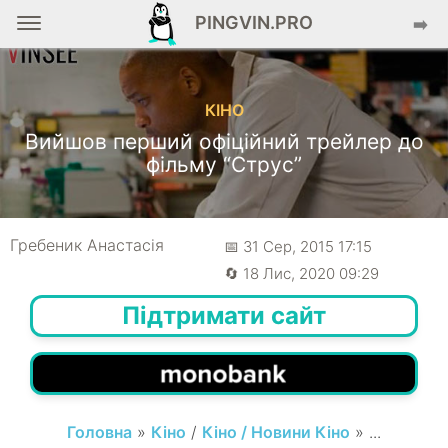
PINGVIN.PRO
➡️
КІНО
Вийшов перший офіційний трейлер до
фільму “Струс”
Гребеник Анастасія
📅 31 Сер, 2015 17:15
🔄 18 Лис, 2020 09:29
Підтримати сайт
Головна
»
Кіно
/
Кіно / Новини Кіно
» ...