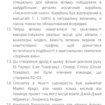
спеціально для зйомок фільму побудувати в
найдрібніших деталях космічний корабель
«Тисячолітній сокіл». Корабель був відтворений в
масштабі 1: 1, тобто в натуральну величину, а
також повністю облаштований всередині.
Творці фільму намагалися по можливості
використовувати реальні місця для зйомок і
мініатюрні моделі, замість зелених екранів та
комп’ютерної графіки, щоб домогтися
естетичного подібності з оригінальною трилогією
«Зоряних війн».
До створення дроїд в цьому фільмі доклали руку
Лі Тауерс (Lee Towersey) і Олівер Стіплс (Oliver
Steeples), які були членами команди, що
створила R2-D2.
Спочатку в якості сценариста був найнятий
Майкл Арндт, але через кілька місяців він
покинув проект і на його місце взяли Джей Джей
Абрамса і Лоуренса Кездан.
Компанія Panavision надала для зйомок фільму