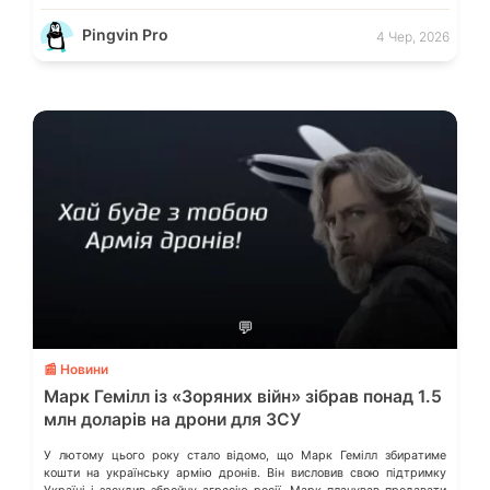
Pingvin Pro
4 Чер, 2026
💬
📰 Новини
Марк Гемілл із «Зоряних війн» зібрав понад 1.5
млн доларів на дрони для ЗСУ
У лютому цього року стало відомо, що Марк Гемілл збиратиме
кошти на українську армію дронів. Він висловив свою підтримку