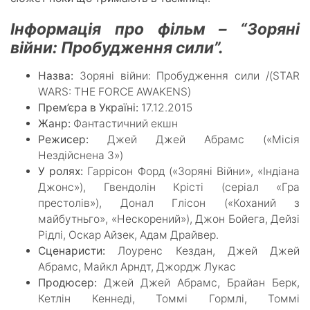
Інформація про фільм – “Зоряні
війни: Пробудження сили”.
Назва:
Зоряні війни: Пробудження сили /(STAR
WARS: THE FORCE AWAKENS)
Прем’єра в Україні:
17.12.2015
Жанр:
Фантастичний екшн
Режисер:
Джей Джей Абрамс («Місія
Нездійснена 3»)
У ролях:
Гаррісон Форд («Зоряні Війни», «Індіана
Джонс»), Гвендолін Крісті (серіал «Гра
престолів»), Донал Глісон («Коханий з
майбутньго», «Нескорений»), Джон Бойега, Дейзі
Рідлі, Оскар Айзек, Адам Драйвер.
Сценаристи:
Лоуренс Кездан, Джей Джей
Абрамс, Майкл Арндт, Джордж Лукас
Продюсер:
Джей Джей Абрамс, Брайан Берк,
Кетлін Кеннеді, Томмі Гормлі, Томмі