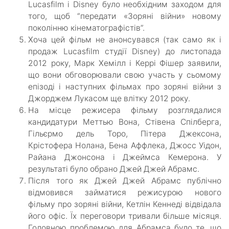
Lucasfilm і Disney було необхідним заходом для
того, щоб “передати «Зоряні війни» новому
поколінню кінематографістів”.
Хоча цей фільм не анонсувався (так само як і
продаж Lucasfilm студії Disney) до листопада
2012 року, Марк Хемілл і Керрі Фішер заявили,
що вони обговорювали свою участь у сьомому
епізоді і наступних фільмах про зоряні війни з
Джорджем Лукасом ще влітку 2012 року.
На місце режисера фільму розглядалися
кандидатури Меттью Вона, Стівена Спілберга,
Гільєрмо дель Торо, Пітера Джексона,
Крістофера Нолана, Бена Аффлека, Джосс Уідон,
Райана Джонсона і Джеймса Кемерона. У
результаті було обрано Джей Джей Абрамс.
Після того як Джей Джей Абрамс публічно
відмовився займатися режисурою нового
фільму про зоряні війни, Кетлін Кеннеді відвідала
його офіс. Їх переговори тривали більше місяця.
Головною проблемою для Абрамса було те, що