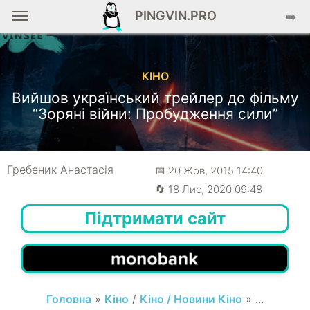
PINGVIN.PRO
➡️
КІНО
Вийшов український трейлер до фільму
“Зоряні війни: Пробудження сили”
Гребеник Анастасія
📅 20 Жов, 2015 14:40
🔄 18 Лис, 2020 09:48
Підтримати сайт
Головна
»
Кіно
/
Кіно / Новини Кіно
» ...