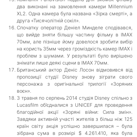
два виконані на замовлення камери Millennium
XL2. Одна камера була названа «Зірка смерті», а
друга «Тисячолітній сокіл».
Спочатку оператор Деніел Минделе сподівався,
що вийде зняти більшу частину фільму в IMAX
70мм, але пізніше йому довелося зробити вибір
на користь 35мм через громіздкість камер IMAX і
проблем з шумами. У результаті було вирішено
знімати лише деякі сцени в IMAX 70мм.
Британський актор Деніс Лосон відмовився від
пропозиції студії Disney знову зіграти свого
персонажа з оригінальної трилогії «Зоряних
воєн».
З травня по серпень 2014 студія Disney спільно з
Lucasfilm об’єдналися з UNICEF для проведення
благодійної акції «Зоряні війни: Сила змін».
Завдяки активній участі жителів з більш ніж 125
країн світу акція успішно завершилася – була
зібрана сума в розмірі $ 4.261.410, яка була