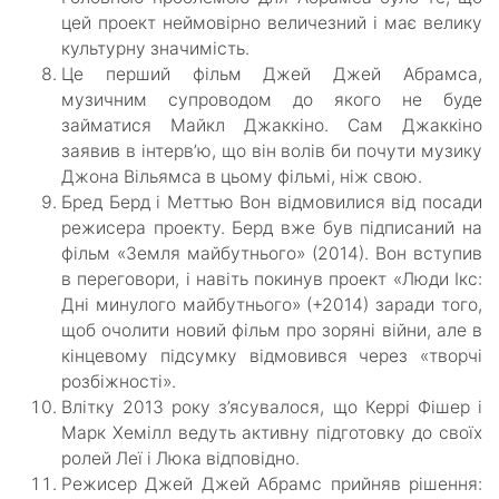
цей проект неймовірно величезний і має велику
культурну значимість.
Це перший фільм Джей Джей Абрамса,
музичним супроводом до якого не буде
займатися Майкл Джаккіно. Сам Джаккіно
заявив в інтерв’ю, що він волів би почути музику
Джона Вільямса в цьому фільмі, ніж свою.
Бред Берд і Меттью Вон відмовилися від посади
режисера проекту. Берд вже був підписаний на
фільм «Земля майбутнього» (2014). Вон вступив
в переговори, і навіть покинув проект «Люди Ікс:
Дні минулого майбутнього» (+2014) заради того,
щоб очолити новий фільм про зоряні війни, але в
кінцевому підсумку відмовився через «творчі
розбіжності».
Влітку 2013 року з’ясувалося, що Керрі Фішер і
Марк Хемілл ведуть активну підготовку до своїх
ролей Леї і Люка відповідно.
Режисер Джей Джей Абрамс прийняв рішення: