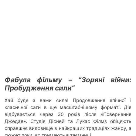
Фабула фільму – “Зоряні війни:
Пробудження сили”
Хай буде з вами сила! Продовження епічної і
класичної саги в ще масштабнішому форматі. Дія
відбувається через 30 років після «Повернення
Джедая». Студія Дісней та Лукас Філмз обіцяють
справжнє видовище в найкращих традиціях жанру, а
сюжет поки що тримають в таємниці.