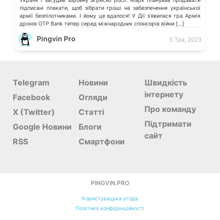
Україні і засудив збройну агресію росії. Марк планував продавати
підписані плакати, щоб зібрати гроші на забезпечення української
армії безпілотниками. І йому це вдалося! У Дії зʼявилася гра Армія
дронів OTP Bank тепер серед міжнародних спонсорів війни […]
Pingvin Pro
5 Тра, 2023
Telegram
Новини
Швидкість
інтернету
Facebook
Огляди
Про команду
X (Twitter)
Статті
Підтримати
Google Новини
Блоги
сайт
RSS
Смартфони
PINGVIN.PRO
Користувацька угода
Політика конфіденційності