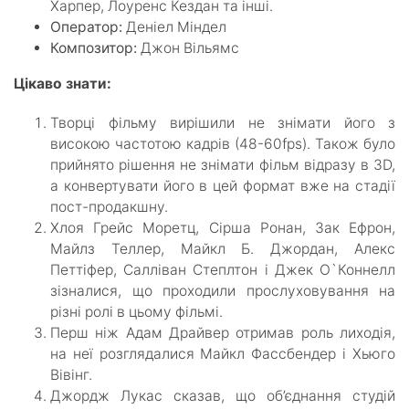
Харпер, Лоуренс Кездан та інші.
Оператор:
Деніел Міндел
Композитор:
Джон Вільямс
Цікаво знати:
Творці фільму вирішили не знімати його з
високою частотою кадрів (48-60fps). Також було
прийнято рішення не знімати фільм відразу в 3D,
а конвертувати його в цей формат вже на стадії
пост-продакшну.
Хлоя Грейс Моретц, Сірша Ронан, Зак Ефрон,
Майлз Теллер, Майкл Б. Джордан, Алекс
Петтіфер, Салліван Степлтон і Джек О`Коннелл
зізналися, що проходили прослуховування на
різні ролі в цьому фільмі.
Перш ніж Адам Драйвер отримав роль лиходія,
на неї розглядалися Майкл Фассбендер і Хьюго
Вівінг.
Джордж Лукас сказав, що об’єднання студій