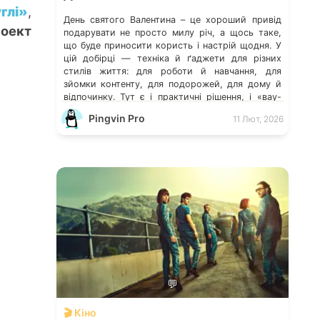
глі»
,
День святого Валентина – це хороший привід
оект
подарувати не просто милу річ, а щось таке,
що буде приносити користь і настрій щодня. У
цій добірці — техніка й ґаджети для різних
стилів життя: для роботи й навчання, для
зйомки контенту, для подорожей, для дому й
відпочинку. Тут є і практичні рішення, і «вау-
подарунки», які одразу […]
Pingvin Pro
11 Лют, 2026
💬
🎬 Кіно