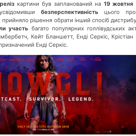
реліз
картини був запланований на
19 жовтня
усвідомивши
безперспективність
цього прое
ж прийняло рішення обрати інший спосіб дистрибуц
ли участь
багато популярних голлівудських акт
бербетч, Кейт Бланшетт, Енді Серкіс, Крістіан
призначений Енді Серкіс.