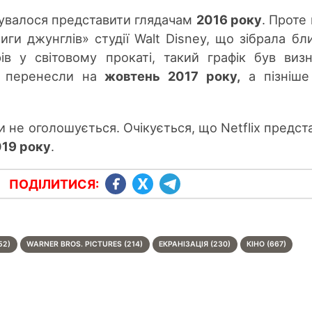
нувалося представити глядачам
2016 року
. Проте 
иги джунглів» студії Walt Disney, що зібрала бл
ів у світовому прокаті, такий графік був виз
у перенесли на
жовтень 2017 року,
а пізніше
и не оголошується. Очікується, що Netflix предст
019 року
.
ПОДІЛИТИСЯ:
52)
WARNER BROS. PICTURES (214)
ЕКРАНІЗАЦІЯ (230)
КІНО (667)