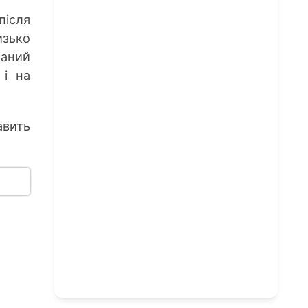
після
изько
наний
 і на
авить