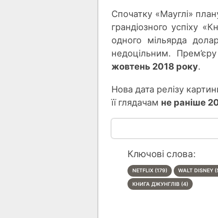
Спочатку «Мауглі» пла
грандіозного успіху «Кн
одного мільярда долар
недоцільним. Прем’єр
жовтень 2018 року
.
Нова дата релізу картин
її глядачам
не раніше 2
Ключові слова:
NETFLIX (179)
WALT DISNEY (
КНИГА ДЖУНГЛІВ (4)