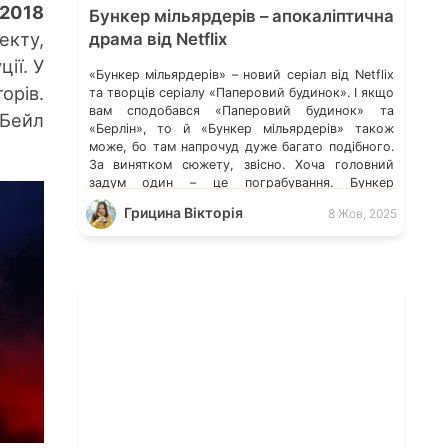
 2018
Бункер мільярдерів – апокаліптична
кту,
драма від Netflix
ії. У
«Бункер мільярдерів» – новий серіал від Netflix
орів.
та творців серіалу «Паперовий будинок». І якщо
вам сподобався «Паперовий будинок» та
 Бейл
«Берлін», то й «Бункер мільярдерів» також
може, бо там напрочуд дуже багато подібного.
За винятком сюжету, звісно. Хоча головний
задум один – це пограбування. Бункер
мільярдерів: сюжетна лінія Коли світ ось-ось
Грицина Вікторія
8 Жов, 2025
вибухне, прості смертні «виносять магазини […]