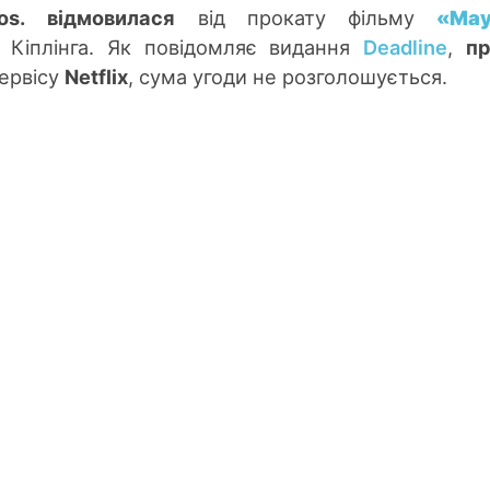
os.
відмовилася
від прокату фільму
«Мау
 Кіплінга. Як повідомляє видання
Deadline
,
пр
ервісу
Netflix
, сума угоди не розголошується.