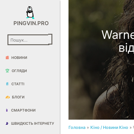
PINGVIN.PRO
Warne
ві
📰
НОВИНИ
🏆
ОГЛЯДИ
📄
СТАТТІ
✍️
БЛОГИ
📱
СМАРТФОНИ
📡
ШВИДКІСТЬ ІНТЕРНЕТУ
Головна
»
Кіно / Новини Кіно
» 