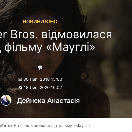
НОВИНИ КІНО
r Bros. відмовилася
д фільму «Мауглі»
💬
📅 30 Лип, 2018 15:00
🔄 18 Лис, 2020 10:02
Дейнека Анастасiя
Warner Bros. відмовилася від фільму «Мауглі»