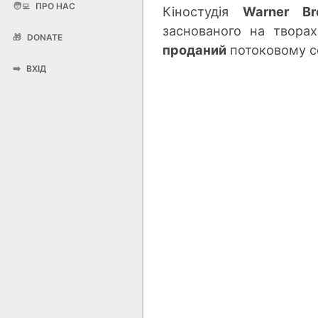
🧑‍💻
ПРО НАС
Кіностудія
Warner Br
заснованого на творах
🎁
DONATE
проданий
потоковому с
➡️
ВХІД