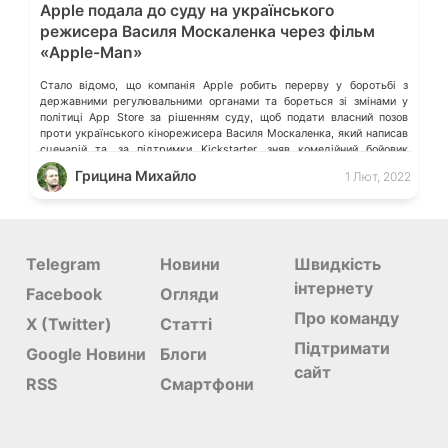
Apple подала до суду на українського
режисера Василя Москаленка через фільм
«Apple-Man»
Стало відомо, що компанія Apple робить перерву у боротьбі з
державними регулювальними органами та бореться зі змінами у
політиці App Store за рішенням суду, щоб подати власний позов
проти українського кінорежисера Василя Москаленка, який написав
сценарій та, за підтримки Kickstarter, зняв комедійний бойовик
«Apple-Man» (Людина-Яблуко). «Apple-Man» – комедійний бойовик,
Грицина Михайло
1 Лют, 2022
присвячений відомим сагам про супергероїв. Головний […]
Telegram
Новини
Швидкість
інтернету
Facebook
Огляди
Про команду
X (Twitter)
Статті
Підтримати
Google Новини
Блоги
сайт
RSS
Смартфони