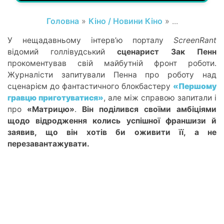
Головна
»
Кіно / Новини Кіно
» ...
У нещадавньому інтер
в’ю
порталу
ScreenRant
відомий голлівудський
сценарист Зак Пенн
прокоментував свій майбутній фронт роботи.
Журналісти запитували Пенна про роботу над
сценарієм до фантастичного блокбастеру
«Першому
гравцю приготуватися»
, але між справою запитали і
про
«Матрицю»
.
Він
поділився своїми амбіціями
щодо відродження колись успішної франшизи й
заявив, що він хотів би оживити її, а не
перезавантажувати.