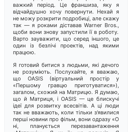
важкий період. Це франшиза, яку я
відчайдушно хочу повернути. Нехай я
не можу розкрити подробиці, але скажу
так — я роками діставав Warner Bros.,
щоби в
они знову запустили її в роботу.
Варто зауважити, що серед іншого, це
оди
н із б
езлічі проектів, над якими
працюю.
Я готовий битися з людьми, які дечого
не розуміють. Послухайте, я вважаю,
що OASIS (віртуальний прості
р у
«П
ершому гравцю приготуватися»),
загалом, схожий на Матрицю. Я думаю,
щ
о й Ма
триця, і OASIS — це блискучі
ідеї для розвитку всесвітів. А ці люди
так не вважають, коли тільки з’явилися
перші новини про фільм, вони одразу «О
ні, планується перезавантаження