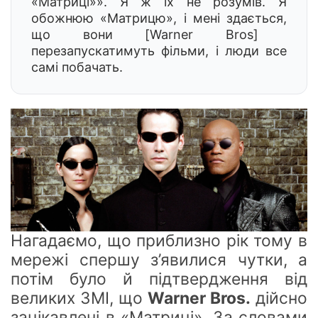
«Матриці»». Я ж
їх
не розумів. Я
обожнюю «Матрицю», і мен
і здається,
що вони [Warner Bros]
перезапускатимуть фільми, і люди все
самі побачать.
Нагадаємо, що приблизно рік тому в
мережі спершу
з’я
вилися чутки, а
потім бул
о й пі
дтвердження від
великих ЗМІ, що
Warner Bros.
дійсно
зацікавлені в «Матриці». За словами