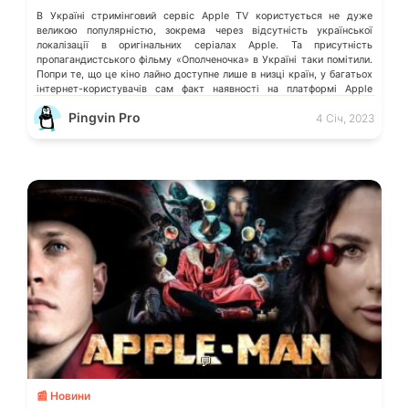
В Україні стримінговий сервіс Apple TV користується не дуже
великою популярністю, зокрема через відсутність української
локалізації в оригінальних серіалах Apple. Та присутність
пропагандистського фільму «Ополченочка» в Україні таки помітили.
Попри те, що це кіно лайно доступне лише в низці країн, у багатьох
інтернет-користувачів сам факт наявності на платформі Apple
подібного контенту викликає обурення. Деталі розказало видання […]
Pingvin Pro
4 Січ, 2023
💬
📰 Новини