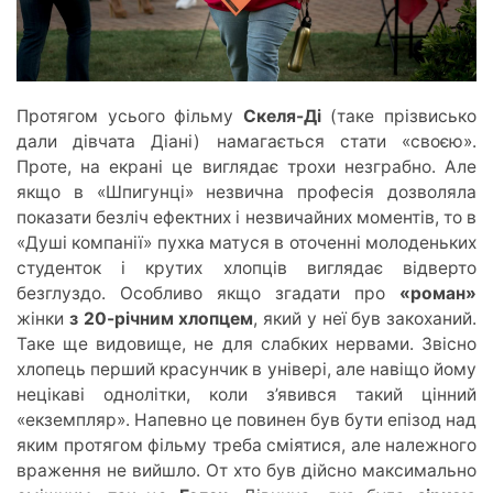
Протяго
м усього
фільму
Скеля-Ді
(таке прізвисько
дали дівчата Діані) намагається стати «своєю».
Проте, на екрані це виглядає трохи незграбно. Але
якщо в «Шпигунці» незвична професія дозволяла
показати безліч ефектних і незвичайних моментів, то в
«Душі компанії» пухка матуся в оточенні молоденьких
студенток і крутих хлопців виглядає відверто
безглуздо. Особливо якщо згадати про
«роман»
жінки
з 20-річним хлопцем
, яки
й у н
еї був закоханий.
Таке ще видовище, не для слабких нервами.
Звісно
х
лопець перший красунчик в універі, але навіщо йому
нецікаві однолітки, коли з’явився такий цінний
«екземпляр»
.
Напевно ц
е повинен був бути епізод над
яким протягом фільму треба сміятися, але належного
враження не вийшло. От хто був дійсно максимально