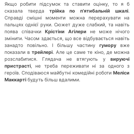
Якщо робити підсумок та ставити оцінку, то я б
сказала тверда
трійка
по
п’ятибальній шкалі
.
Справді смішні моменти можна перерахувати на
пальцях однієї руки. Сюжет дуже слабкий, т
а навіть
поява співачки
Крістіни Агілери
не може нічого
змінити. Часо
м здається,
що все відбуваєтьс
я навіть
занадто повільно. І більшу частину
гумору
вже
показали в
трейлері
. Але це саме те кіно, де можна
розслабитися. Глядача не втягуют
ь у
в
ируючі
пристрасті
, не треба переживати ні за одного з
героїв. Сподіваюся майбутні комедійні роботи
Меліси
Маккарті
будуть більш вдалими.