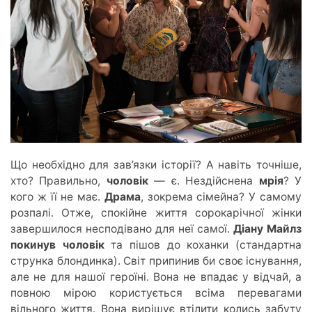
Що необхідно для зав’язки історії?
А навіть
точніше,
хто? Правильно,
чоловік
— є. Нездійснена
мрія
? У
к
ого ж її не має.
Драма
, зокрема сімейна? У самому
розпалі. Отже, спокійне життя сорокарічної жінки
завершилося несподівано для неї самої.
Діану Майлз
покинув
чоловік
та пішов до коханки (стандартна
струнка блондинка). Світ припинив би своє існування,
але не для нашої героїні. Вона не впадає у відчай, а
повною мірою користується всіма перевагами
вільного життя. Вона вирішує втілити колись забуту