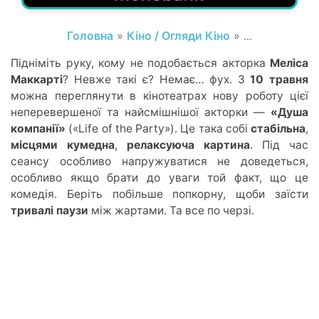
Головна
»
Кіно / Огляди Кіно
» ...
Підніміть руку, кому не подобається акторка
Меліса
Маккарті
? Невже такі є? Немає
… ф
ух. З
10 травня
можна переглянут
и в кі
нотеатрах нову роботу цієї
неперевершеної та найсмішнішої акторки —
«Душа
компанії»
(
«Life of the Party»). Це така собі
стабільна
,
місцями кумедна
,
релаксуюча картина
. Під час
сеансу особливо напружуватися не доведеться,
особливо якщо брати до уваги той факт, що це
комедія. Беріть побільше попкорну, щоби заїсти
тривалі паузи
між жартами. Та все по черзі.