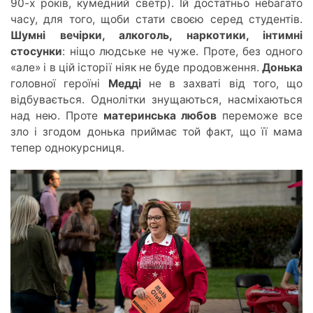
90-х років, кумедний светр). Їй достатньо небагато
часу, для того,
щоби с
тати своєю серед студентів.
Шумні вечірки, алкоголь, наркотики, інтимні
стосунки
: ніщо людське не чуже. Проте, без одного
«але» і в цій історії ніяк не буде продовження.
Донька
головної героїні
Медді
не в захваті від того, що
відбувається. Однолітки знущаються, насміхаються
над нею. Проте
материнська любов
переможе все
зло і згодом донька приймає той факт, що її мама
тепер однокурсниця.