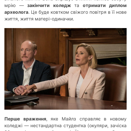
мрію —
закінчити коледж
та
отримати диплом
археолога
. Це буде ковтком свіжого повітря в її нове
життя, життя матері-одиначки.
Перше враження
, яке Майлз справля
є в но
вому
коледжі — нестандартна студентка (окуляри, зачіска