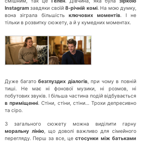
смішним, так це
Гелен
. Дівчина, яка була
зіркою
Instagram
завдяки своїй
8-річній комі
.
На мою
думку,
вона зіграла
більшість
ключових моментів
. І не
тільки в розвитку сюжету, а
й у к
умедних моментах.
Дуже багато
безглуздих діалогів
,
при
чому в повній
тиші. Не має ні фонової музики, ні розмов, ні
побутових звуків. І більша частина подій відбувається
в приміщенні
. Стіни, стіни, стіни… Трохи депресивно
та сіро.
З загального сюжету можна виділити гарну
моральну лінію
, що доволі важливо для сімейного
перегляду.
Перш за все
, це
стосунки між батьками