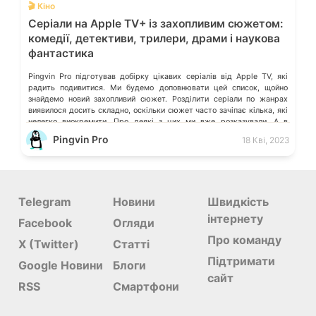
🎬 Кіно
Серіали на Apple TV+ із захопливим сюжетом:
комедії, детективи, трилери, драми і наукова
фантастика
Pingvin Pro підготував добірку цікавих серіалів від Apple TV, які
радить подивитися. Ми будемо доповнювати цей список, щойно
знайдемо новий захопливий сюжет. Розділити серіали по жанрах
виявилося досить складно, оскільки сюжет часто зачіпає кілька, які
нелегко виокремити. Про деякі з цих ми вже розказували. А в
коментарях можете порадити ті серіали, які вразили Вас, і […]
Pingvin Pro
18 Кві, 2023
Telegram
Новини
Швидкість
інтернету
Facebook
Огляди
Про команду
X (Twitter)
Статті
Підтримати
Google Новини
Блоги
сайт
RSS
Смартфони