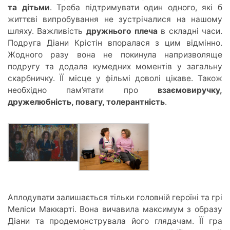
та дітьми
. Треба підтримувати один одного, які б
життєві випробування не
зустрічалися
на нашому
шляху. Важливість
дружнього плеч
а
в ск
ладні часи.
Подруга Діани Крістін впоралася з цим відмінно.
Жодного разу вона не покинула напризволяще
подругу та додала кумедних моменті
в у з
агальну
скарбничку. ЇЇ місце
у ф
ільмі доволі цікаве. Також
необхідно пам’ятати про
взаємовиручку,
дружелюбність, повагу, толерантність
.
Аплодувати залишається тільки головній героїні та грі
Меліси Маккарті. Вона вичавила максимум з образу
Діани та продемонструвала його глядачам. ЇЇ гра