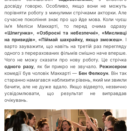
досвіду говорю. Особливо, якщо вони не можуть
порівняти роботу з минулими стрічками акторки. Але
сучасне покоління знає про що йде мова. Коли чуєш
ім’я Меліси Маккарті, то перед очима одразу
«Шпигунка»
,
«Озброєні та небезпечні»
,
«Мисливці
на привидів»
,
«Піймай шахрайку, якщо зможеш»
. І
варто зауважити, щ
о навіть
на третій раз перегляду
одного з перерахованих фільмів смішн
о наче
вперше.
Чого не можу сказати про нову роботу. Це стрічка
одного разу
, як би прикро не звучало.
Режисером
комедії був
чоловік
Маккарті —
Бен Фелкоун
. Він так
старанно намагався наблизити рівень
,
який ми звикли
бачити, але не дуже вдало. Якщо відверто, незвично
усвідомлювати, що результат не виправдав
очікувань.