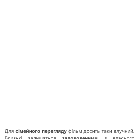
Для
сімейного перегляду
фільм досить таки влучний.
Близькі залишаться
задоволеними
, з власного