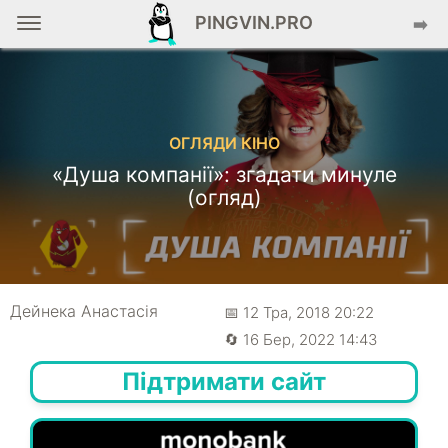
PINGVIN.PRO
➡️
ОГЛЯДИ КІНО
«Душа компанії»: згадати минуле
(огляд)
Дейнека Анастасiя
📅 12 Тра, 2018 20:22
🔄 16 Бер, 2022 14:43
Підтримати сайт