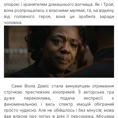
опорою і хранителем домашнього вогнища. Як і Трой,
вона розпрощалась з власними мріями, та, на відміну
від головного героя, вона це зробила заради
чоловіка.
Саме Віола Девіс стала винуватцем отримання
стрічкою престижних кінопремій. Її акторська гра
дуже переконлива, подача експресії є
феноменальною і весь спектр емоцій обіграний
просто чудесно. Але не обійшлось і без мінусів: мова
йде власне про логіку в діях її персонажа. Місцями