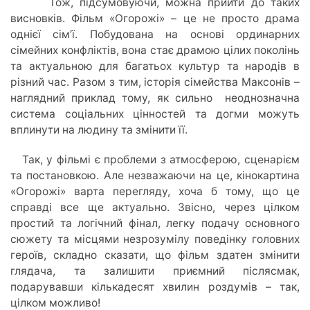
Тож, підсумовуючи, можна прийти до таких
висновків. Фільм «Огорожі» – це не просто драма
однієї сім’ї. Побудована на основі ординарних
сімейних конфліктів, вона стає драмою цілих поколінь
та актуальною для багатьох культур та народів в
різний час. Разом з тим, історія сімейства Максонів –
наглядний приклад тому, як сильно неоднозначна
система соціальних цінностей та догми можуть
вплинути на людину та змінити її.
Так, у фільмі є проблеми з атмосферою, сценарієм
та постановкою. Але незважаючи на це, кінокартина
«Огорожі» варта перегляду, хоча б тому, що це
справді все ще актуально. Звісно, через цілком
простий та логічний фінал, легку подачу основного
сюжету та місцями незрозумілу поведінку головних
героїв, складно сказати, що фільм здатен змінити
глядача, та залишити приємний післясмак,
подарувавши кількадесят хвилин роздумів – так,
цілком можливо!