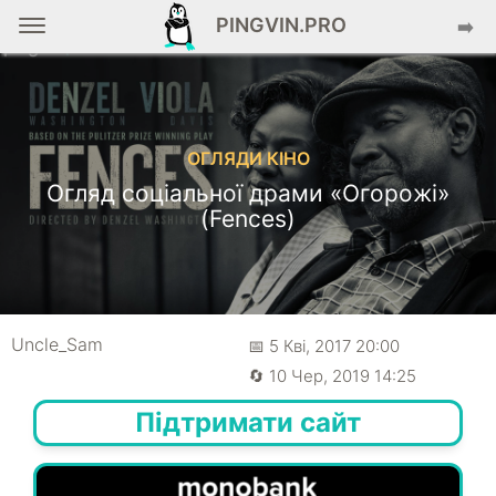
PINGVIN.PRO
➡️
ОГЛЯДИ КІНО
Огляд соціальної драми «Огорожі»
(Fences)
Uncle_Sam
📅 5 Кві, 2017 20:00
🔄 10 Чер, 2019 14:25
Підтримати сайт