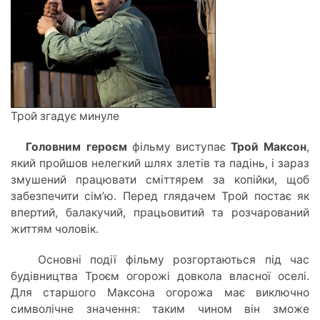
Трой згадує минуле
Головним героєм
фільму виступає
Трой Максон
,
який пройшов нелегкий шлях злетів та падінь, і зараз
змушений працювати сміттярем за копійки, щоб
забезпечити сім’ю. Перед глядачем Трой постає як
впертий, балакучий, працьовитий та розчарований
життям чоловік.
Основні події фільму розгортаються під час
будівництва Троєм огорожі довкола власної оселі.
Для старшого Максона огорожа має виключно
символічне значення: таким чином він зможе