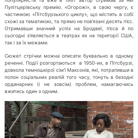
популярність та вже в 1987 автор отримав за неї
Пулітцерівську премію. «Огорожі», в свою чергу, є
частинкою «Пітсбурзького циклу», що містить в собі
схожі за тематикою, та прямо не пов’язані десять п’єс.
Отримавши значний успіх на Бродвеї, п’єса й по
сьогодні з’являється в театрах як на території США,
так і за їх межами.
Сюжет стрічки можна описати буквально в одному
реченні. Події розгортаються в 1950-их, в Пітсбурзі,
довкола темношкірої сім’ї Максонів, які, потрапивши в
полон соціальних реалій того часу, тонуть в безодні
ординарних (і не зовсім) проблем, намагаючись
вжитись один з одним.