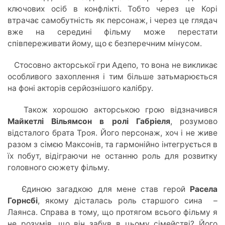
ключових осіб в конфлікті. Тобто через це Корі
втрачає самобутність як персонаж, і через це глядач
вже на середині фільму може перестати
співпереживати йому, що є безперечним мінусом.
Стосовно акторської гри Адепо, то вона не викликає
особливого захоплення і тим більше затьмарюється
на фоні акторів серйознішого калібру.
Також хорошою акторською грою відзначився
Майкетлі Вільямсон в ролі Габріеля
, розумово
відсталого брата Троя. Його персонаж, хоч і не живе
разом з сімєю Максонів, та гармонійно інтегрується в
їх побут, відіграючи не останню роль для розвитку
головного сюжету фільму.
Єдиною загадкою для мене став герой
Расела
Горнсбі
, якому дісталась роль старшого сина –
Лаянса. Справа в тому, що протягом всього фільму я
не розумів, що він забув в цьому сімействі? Його