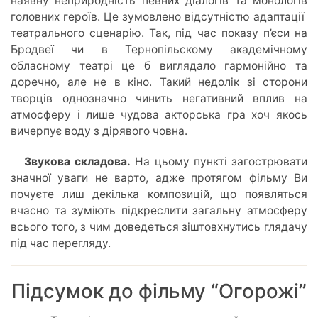
наявну неприродність певних діалогів та монологів
головних героїв. Це зумовлено відсутністю адаптації
театрального сценарію. Так, під час показу п’єси на
Бродвеї чи в Тернопільскому академічному
обласному театрі це б виглядало гармонійно та
доречно, але не в кіно. Такий недолік зі сторони
творців однозначно чинить негативний вплив на
атмосферу і лише чудова акторська гра хоч якось
вичерпує воду з дірявого човна.
Звукова складова.
На цьому пункті загострювати
значної уваги не варто, адже протягом фільму Ви
почуєте лиш декілька композицій, що появляться
вчасно та зуміють підкреслити загальну атмосферу
всього того, з чим доведеться зіштовхнутись глядачу
під час перегляду.
Підсумок до фільму “Огорожі”