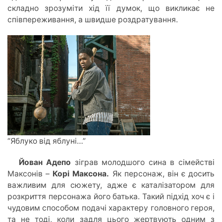
складно зрозуміти хід її думок, що викликає не
співпереживання, а швидше роздратування.
“Яблуко від яблуні…”
Йован Адепо
зіграв молодшого сина в сімействі
Максонів –
Корі Максона.
Як персонаж, він є досить
важливим для сюжету, адже є каталізатором для
розкриття персонажа його батька. Такий підхід хоч є і
чудовим способом подачі характеру головного героя,
та не тоді, коли задля цього жертвують одним з