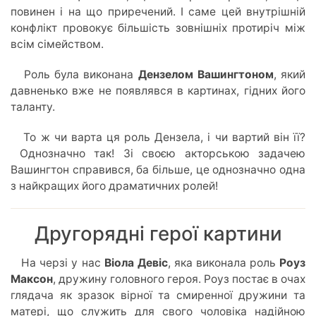
повинен і на що приречений. І саме цей внутрішній
конфлікт провокує більшість зовнішніх протиріч між
всім сімейством.
Роль була виконана
Дензелом Вашингтоном
, який
давненько вже не появлявся в картинах, гідних його
таланту.
То ж чи варта ця роль Дензела, і чи вартий він її?
Однозначно так! Зі своєю акторською задачею
Вашингтон справився, ба більше, це однозначно одна
з найкращих його драматичних ролей!
Другорядні герої картини
На черзі у нас
Віола Девіс
, яка виконала роль
Роуз
Максон
, дружину головного героя. Роуз постає в очах
глядача як зразок вірної та смиренної дружини та
матері, що служить для свого чоловіка надійною