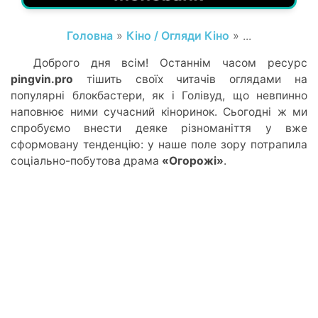
Головна
»
Кіно / Огляди Кіно
» ...
Доброго дня всім! Останнім часом ресурс
pingvin.pro
тішить своїх читачів оглядами на
популярні блокбастери, як і Голівуд, що невпинно
наповнює ними сучасний кіноринок. Сьогодні ж ми
спробуємо внести деяке різноманіття у вже
сформовану тенденцію: у наше поле зору потрапила
соціально-побутова драма
«Огорожі»
.