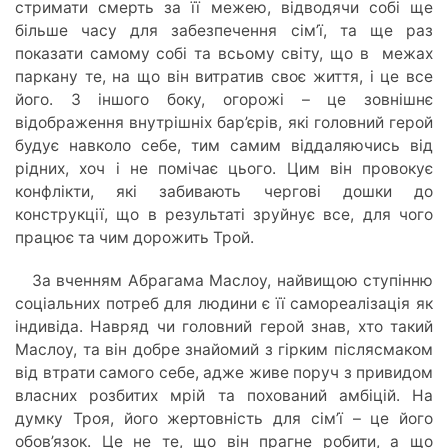
стримати смерть за її межею, відводячи собі ще
більше часу для забезпечення сім’ї, та ще раз
показати самому собі та всьому світу, що в межах
паркану те, на що він витратив своє життя, і це все
його. З іншого боку, огорожі – це зовнішнє
відображення внутрішніх бар’єрів, які головний герой
будує навколо себе, тим самим віддаляючись від
рідних, хоч і не помічає цього. Цим він провокує
конфлікти, які забивають чергові дошки до
конструкції, що в результаті зруйнує все, для чого
працює та чим дорожить Трой.
За вченням Абрагама Маслоу, найвищою ступінню
соціальних потреб для людини є її самореалізація як
індивіда. Навряд чи головний герой знав, хто такий
Маслоу, та він добре знайомий з гірким післясмаком
від втрати самого себе, адже живе поруч з привидом
власних розбитих мрій та похований амбіцій. На
думку Троя, його жертовність для сім’ї – це його
обов’язок. Це не те, що він прагне робити, а що