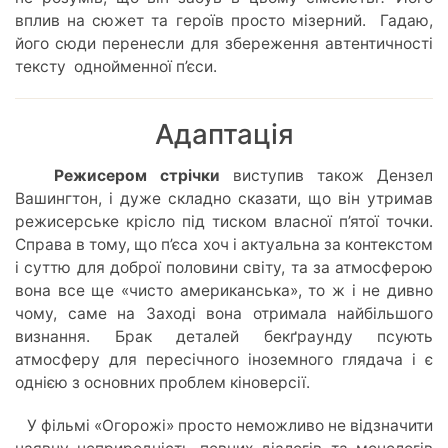
вплив на сюжет та героїв просто мізерний. Гадаю,
його сюди перенесли для збереження автентичності
тексту однойменної п’єси.
Адаптація
Режисером стрічки
виступив також Дензел
Вашингтон, і дуже складно сказати, що він утримав
режисерське крісло під тиском власної п’ятої точки.
Справа в тому, що п’єса хоч і актуальна за контекстом
і суттю для доброї половини світу, та за атмосферою
вона все ще «чисто американська», то ж і не дивно
чому, саме на Заході вона отримала найбільшого
визнання. Брак деталей бекґраунду псують
атмосферу для пересічного іноземного глядача і є
однією з основних проблем кіноверсії.
У фільмі «Огорожі» просто неможливо не відзначити