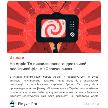
💬
📰 Новини
На Apple TV виявили пропагандистський
російський фільм «Ополченочка»
В Україні стримінговий сервіс Apple TV користується не дуже
великою популярністю, зокрема через відсутність української
локалізації в оригінальних серіалах Apple. Та присутність
пропагандистського фільму «Ополченочка» в Україні таки помітили.
Попри те, що це кіно лайно доступне лише в низці країн, у багатьох
інтернет-користувачів сам факт наявності на платформі Apple
подібного контенту викликає обурення. Деталі розказало видання […]
Pingvin Pro
4 Січ, 2023