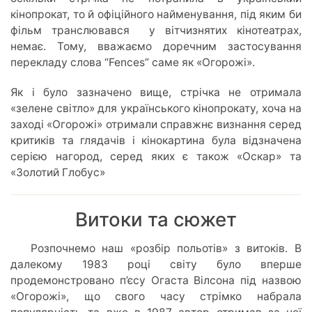
кінопрокат, то й офіційного найменування, під яким би
фільм транслювався у вітчизнятих кінотеатрах,
немає. Тому, вважаємо доречним застосування
перекладу слова “Fences” саме як «Огорожі».
Як і було зазначено вище, стрічка не отримала
«зелене світло» для українського кінопрокату, хоча на
заході «Огорожі» отримали справжнє визнання серед
критиків та глядачів і кінокартина була відзначена
серією нагород, серед яких є також «Оскар» та
«Золотий Глобус»
Витоки та сюжет
Розпочнемо наш «розбір польотів» з витоків. В
далекому 1983 році світу було вперше
продемонстровано п’єсу Огаста Вілсона під назвою
«Огорожі», що свого часу стрімко набрала