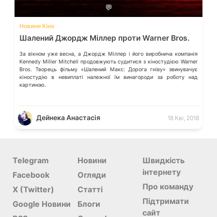
💬
Новини Кіно
Шалений Джордж Міллер проти Warner Bros.
За вікном уже весна, а Джордж Міллер і його виробнича компанія
Kennedy Miller Mitchell продовжують судитися з кіностудією Warner
Bros. Творець фільму «Шалений Макс: Дорога гніву» звинувачує
кіностудію в невиплаті належної їм винагороди за роботу над
картиною.
Дейнека Анастасiя
18 Кві, 2018
Telegram
Новини
Швидкість
інтернету
Facebook
Огляди
Про команду
X (Twitter)
Статті
Підтримати
Google Новини
Блоги
сайт