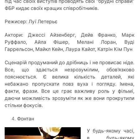
під час своїх виступів проводять свої “брудні справи”
ФБР кидає своїх кращих співробітників.
Режисер: Луї Летерьє
Актори: Джессі Айзенберг, Дейв Франко, Марк
Руффало, Айла Фішер, Мелані Лоран, Вуді
Гаррельсон, Майкл Кейн, Лаура Кайот, Катрін Кім Пун
Сценарій продуманий до дрібниць і не провисає ніде.
Все, що здається незрозумілим, обов’язково
пояснюється. Є велика кількість деталей, які
небажано пропускати повз вуха і погляду. Імена,
факти, фрази. Все це грає важливу роль у фільмі,
даючи можливість зрозуміти як же вони прокрутили
стільки фокусів.
Фонтан
У будь-якому часі,
в будь-якому