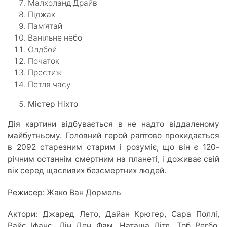
Малхоланд Драйв
Піджак
Пам’ятай
Ванільне небо
Олдбой
Початок
Престиж
Петля часу
Містер Ніхто
Дія картини відбувається в не надто віддаленому
майбутньому. Головний герой раптово прокидається
в 2092 старезним старим і розуміє, що він є 120-
річним останнім смертним на планеті, і доживає свій
вік серед щасливих безсмертних людей.
Режисер: Жако Ван Дормель
Актори: Джаред Лето, Дайан Крюгер, Сара Поллі,
Райс Іфанс, Лін Ден Фам, Наташа Літл, Тоб Регбо,