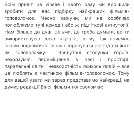
Всім привіт це vinsee і цього разу ми вирішили
зробити для вас підбірку найкращих фільмів-
головоломок. Чесно кажучи, ми не особливо
полюбляємо тупі комедії або ж підліткові антиутопії.
Нам більше до душі фільми, де треба думати, де ти
використовуєш свою інтуїцію, логіку. Так приємно
інколи подивитися фільм і спробувати розгадати його
як головоломку. Заплутані стосунки героїв,
незрозумілі переміщення в часі і просторі,
паралельні світи і незворотність якихось подій – все
це люблять є частиною фільмів-головоломок. Тому
для вашої уваги ми зараз представимо найкращі, на
думку редакції Вінсіі фільми-головоломки
: