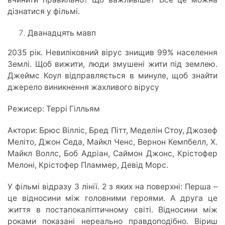
дізнатися у фільмі.
Дванадцять мавп
2035 рік. Невиліковний вірус знищив 99% населення
Землі. Щоб вижити, люди змушені жити під землею.
Джеймс Коул відправляється в минуле, щоб знайти
джерело виникнення жахливого вірусу
Режисер: Террі Гілльям
Актори: Брюс Вілліс, Бред Пітт, Меделін Стоу, Джозеф
Меліто, Джон Седа, Майкл Ченс, Вернон Кемпбелл, Х.
Майкл Воллс, Боб Адріан, Саймон Джонс, Крістофер
Мелоні, Крістофер Пламмер, Девід Морс.
У фільмі відразу 3 лінії. 2 з яких на поверхні: Перша –
це відносини між головними героями. А друга це
життя в постапокаліптичному світі. Відносини між
роками показані нереально правдоподібно. Віриш