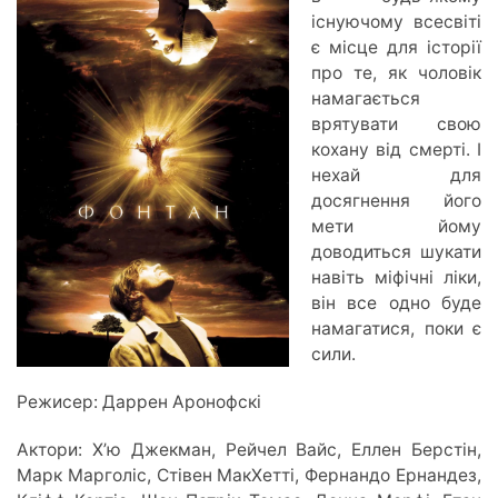
існуючому всесвіті
є місце для історії
про те, як чоловік
намагається
врятувати свою
кохану від смерті. І
нехай для
досягнення його
мети йому
доводиться шукати
навіть міфічні ліки,
він все одно буде
намагатися, поки є
сили.
Режисер: Даррен Аронофскі
Актори: Х’ю Джекман, Рейчел Вайс, Еллен Берстін,
Марк Марголіс, Стівен МакХетті, Фернандо Ернандез,