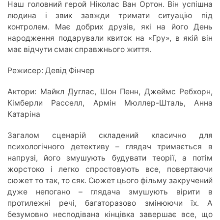
Наш головний герой Ніколас Ван Ортон. Він успішна
людина і звик завжди тримати ситуацію під
контролем. Має добрих друзів, які на його День
народження подарували квиток на «Гру», в якій він
має відчути смак справжнього життя.
Режисер: Девід Фінчер
Актори: Майкл Дуглас, Шон Пенн, Джеймс Ребхорн,
Кiмберли Расселл, Армiн Мюллер-Шталь, Анна
Катарiна
Загалом сценарій складений класично для
психологічного детективу – глядач тримається в
напрузі, його змушують будувати теорії, а потім
жорстоко і легко спростовують все, повертаючи
сюжет то так, то сяк. Сюжет цього фільму закручений
дуже непогано – глядача змушують вірити в
протилежні речі, багаторазово змінюючи їх. А
безумовно несподівана кінцівка завершає все, що