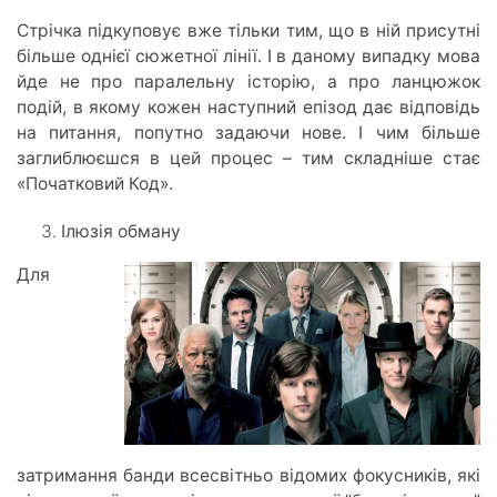
Стрічка підкуповує вже тільки тим, що в ній присутні
більше однієї сюжетної лінії. І в даному випадку мова
йде не про паралельну історію, а про ланцюжок
подій, в якому кожен наступний епізод дає відповідь
на питання, попутно задаючи нове. І чим більше
заглиблюєшся в цей процес – тим складніше стає
«Початковий Код».
Ілюзія обману
Для
затримання банди всесвітньо відомих фокусників, які