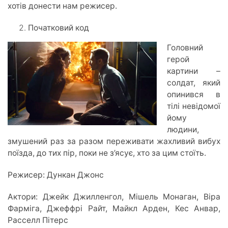
хотів донести нам режисер.
Початковий код
Головний
герой
картини –
солдат, який
опинився в
тілі невідомої
йому
людини,
змушений раз за разом переживати жахливий вибух
поїзда, до тих пір, поки не з’ясує, хто за цим стоїть.
Режисер: Дункан Джонс
Актори: Джейк Джилленгол, Мішель Монаган, Віра
Фарміга, Джеффрі Райт, Майкл Арден, Кес Анвар,
Расселл Пітерс