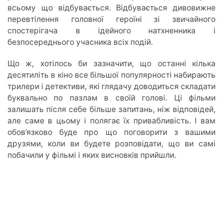
всьому що відбувається. Відбувається дивовижне
перевтілення головної героїні зі звичайного
спостерігача в ідейного натхненника і
безпосереднього учасника всіх подій.
Що ж, хотілось би зазначити, що останні кілька
десятиліть в кіно все більшої популярності набирають
трилери і детективи, які глядачу доводиться складати
буквально по пазлам в своїй голові. Ці фільми
залишать після себе більше запитань, ніж відповідей,
але саме в цьому і полягає їх привабливість. І вам
обов’язково буде про що поговорити з вашими
друзями, коли ви будете розповідати, що ви самі
побачили у фільмі і яких висновків прийшли.