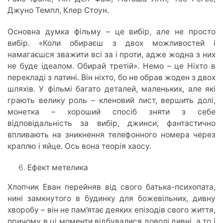
Джуно Темпл, Клер Стоун.
Основна думка фільму – це вибір, але не просто
вибір. «Коли обираєш з двох можливостей і
намагаєшся зважити всі за і проти, адже жодна з них
не буде ідеалом. Обирай третій». Немо – це Ніхто в
перекладі з латині. Він ніхто, бо не обрав жоден з двох
шляхів. У фільмі багато деталей, маленьких, але які
грають велику роль – кленовий лист, вершить долі,
монетка – хороший спосіб зняти з себе
відповідальність за вибір, джинси, фантастично
впливають на зникнення телефонного номера через
краплю і яйце. Ось вона теорія хаосу.
Ефект метелика
Хлопчик Еван перейняв від свого батька-психопата,
нині замкнутого в будинку для божевільних, дивну
хворобу – він не пам’ятає деяких епізодів свого життя,
причому в ці моменти відбувалися доволі дивні, а то і