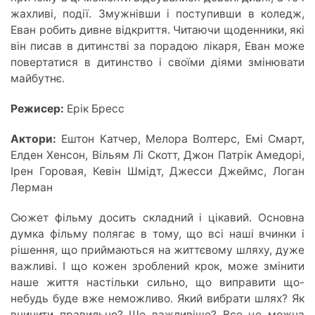
жахливі, події. Змужнівши і поступивши в коледж,
Еван робить дивне відкриття. Читаючи щоденники, які
він писав в дитинстві за порадою лікаря, Еван може
повертатися в дитинство і своїми діями змінювати
майбутнє.
Режисер:
Ерік Бресс
Актори:
Ештон Катчер, Мелора Волтерс, Емі Смарт,
Елден Хенсон, Вільям Лі Скотт, Джон Патрік Амедорі,
Ірен Горовая, Кевін Шмідт, Джесси Джеймс, Логан
Лерман
Сюжет фільму досить складний і цікавий. Основна
думка фільму полягає в тому, що всі наші вчинки і
рішення, що приймаються на життєвому шляху, дуже
важливі. І що кожен зроблений крок, може змінити
наше життя настільки сильно, що виправити що-
небудь буде вже неможливо. Який вибрати шлях? Як
вчинити правильно? Що важливіше? Все це можна