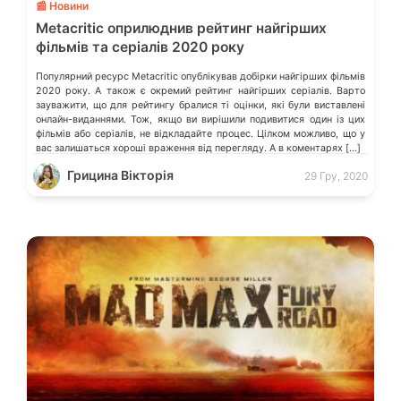
📰 Новини
Metacritic оприлюднив рейтинг найгірших
фільмів та серіалів 2020 року
Популярний ресурс Metacritic опублікував добірки найгірших фільмів
2020 року. А також є окремий рейтинг найгірших серіалів. Варто
зауважити, що для рейтингу бралися ті оцінки, які були виставлені
онлайн-виданнями. Тож, якщо ви вирішили подивитися один із цих
фільмів або серіалів, не відкладайте процес. Цілком можливо, що у
вас залишаться хороші враження від перегляду. А в коментарях […]
Грицина Вікторія
29 Гру, 2020