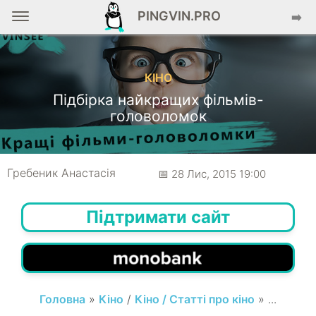
PINGVIN.PRO
➡️
КІНО
Підбірка найкращих фільмів-
головоломок
Гребеник Анастасія
📅 28 Лис, 2015 19:00
Підтримати сайт
Головна
»
Кіно
/
Кіно / Статті про кіно
» ...