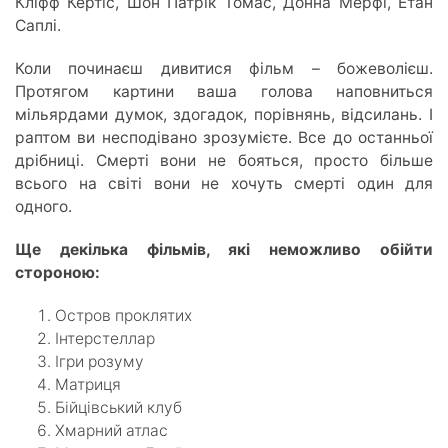
Кліфф Кертіс, Шон Патрік Томас, Донна Мерфі, Етан
Саплі.
Коли починаєш дивитися фільм – божеволієш.
Протягом картини ваша голова наповниться
мільярдами думок, здогадок, порівнянь, відсилань. І
раптом ви несподівано зрозумієте. Все до останньої
дрібниці. Смерті вони не бояться, просто більше
всього на світі вони не хочуть смерті один для
одного.
Ще декілька фільмів, які неможливо обійти
стороною:
Остров проклятих
Інтерстеллар
Ігри розуму
Матриця
Бійцівський клуб
Хмарний атлас