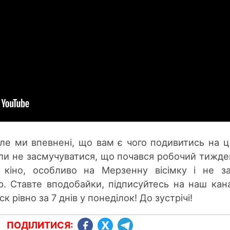
 але ми впевнені, що вам є чого подивитись на 
ли не засмучуватися, що почався робочий тижде
 кіно, особливо на Мерзенну вісімку і не з
р. Ставте вподобайки, підписуйтесь на наш кан
 рівно за 7 днів у понеділок! До зустрічі!
ПОДІЛИТИСЯ: