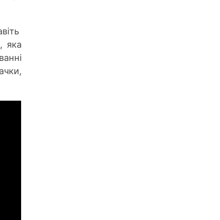
авіть
, яка
ванні
ачки,