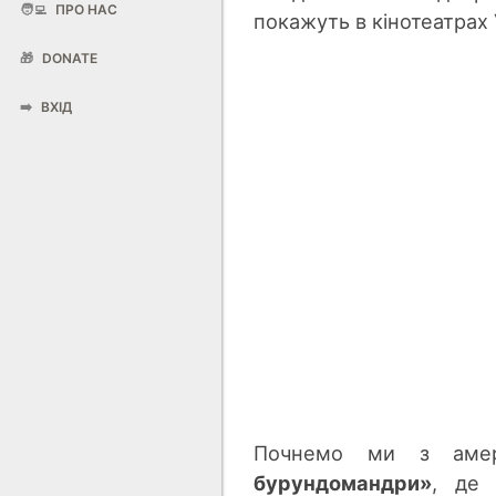
🧑‍💻
ПРО НАС
покажуть в кінотеатрах У
🎁
DONATE
➡️
ВХІД
Почнемо ми з амер
бурундомандри»
, де 