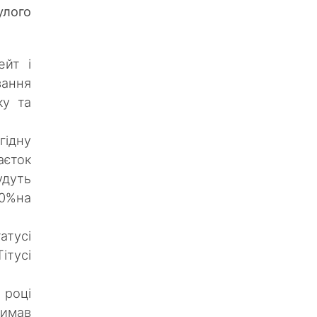
улого
ейт і
вання
ку та
гідну
аєток
удуть
0%на
атусі
ітусі
 році
римав