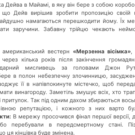
а Дейва в Майамі, в яку він бере з собою коробо
, що Дейв вирішив зробити пропозицію своїй 
дчайдушно намагаються перешкодити йому. Їх м
вати заручини. Забавну трійцю чекають неймо
о американський вестерн
«Мерзенна вісімка»
,
 через кілька років після закінчення громадян
дарний мисливець за головами Джон Ру
 бере в полон небезпечну злочинницю, засудже
воджує її в напівпокинуте містечко, щоб перед
мати винагороду. Заметіль змушує всіх, хто тра
бі притулок. Так під одним дахом збираються вос
вною репутацією, і кожного з них варто бу
кти:
В мережу просочився фінал першої версії, д
або перебували в передсмертному стані. Пі
о ця кінцівка буде змінена.