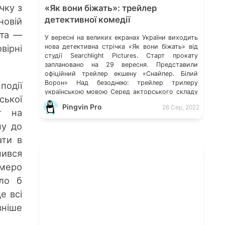
чку з
«Як вони біжать»: трейлер
детективної комедії
новій
ета —
У вересні на великих екранах України виходить
нова детективна стрічка «Як вони біжать» від
вірні
студії Searchlight Pictures. Старт прокату
заплановано на 29 вересня. Представили
офіційний трейлер екшену «Снайпер. Білий
Ворон» Над безоднею: трейлер трилеру
 події
українською мовою Серед акторського складу
ської
вам зустрінуться Сем Роквелл («Залізна людина
Pingvin Pro
26 Сер, 2022
2»), Ендріан Броуді («Готель “Ґранд
т на
Будапешт”»), Сірша Ронан («Маленькі жінки»),
ну до
[…]
ати в
пився
ьмеро
ло б
е всі
зніше