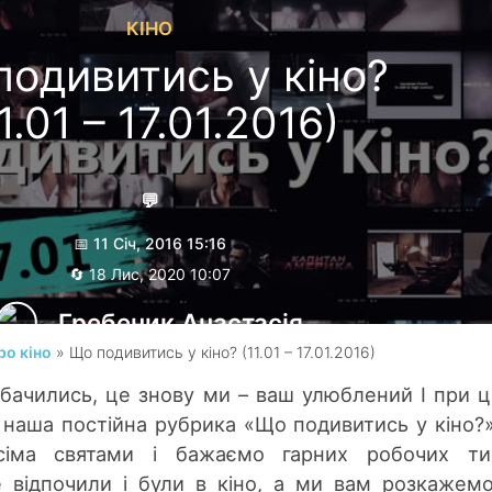
КІНО
подивитись у кіно?
1.01 – 17.01.2016)
💬
📅 11 Січ, 2016 15:16
🔄 18 Лис, 2020 10:07
Гребеник Анастасія
ро кіно
» Що подивитись у кіно? (11.01 – 17.01.2016)
е бачились, це знову ми – ваш улюблений І при 
і наша постійна рубрика «Що подивитись у кіно?
сіма святами і бажаємо гарних робочих тиж
 відпочили і були в кіно, а ми вам розкажем