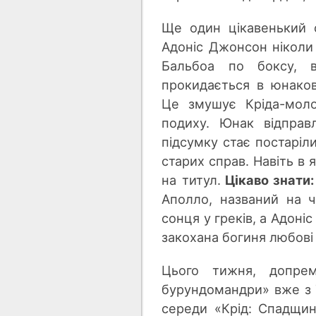
Ще один цікавенький
Адоніс Джонсон ніколи 
Бальбоа по боксу, 
прокидається в юнакові
Це змушує Кріда-моло
подиху. Юнак відправ
підсумку стає постаріл
старих справ. Навіть в
на титул.
Цікаво знати:
Аполло, названий на ч
сонця у греків, а Адоні
закохана богиня любові
Цього тижня, допрем
бурундомандри» вже з 7 
середи «Крід: Спадщин