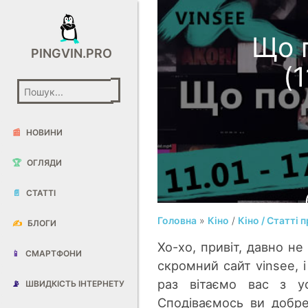
Що 
PINGVIN.PRO
(1
📰
НОВИНИ
🏆
ОГЛЯДИ
📄
СТАТТІ
Головна
»
Кіно
/
Кіно / Статті п
✍️
БЛОГИ
Хо-хо, привіт, давно н
📱
СМАРТФОНИ
скромний сайт vinsee, 
раз вітаємо вас з у
📡
ШВИДКІСТЬ ІНТЕРНЕТУ
Сподіваємось ви добре