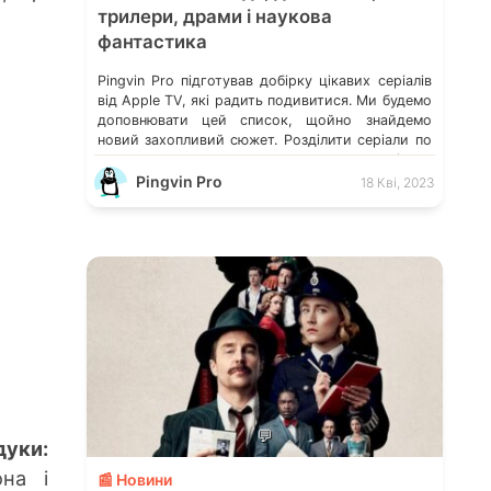
трилери, драми і наукова
фантастика
Pingvin Pro підготував добірку цікавих серіалів
від Apple TV, які радить подивитися. Ми будемо
доповнювати цей список, щойно знайдемо
новий захопливий сюжет. Розділити серіали по
жанрах виявилося досить складно, оскільки
сюжет часто зачіпає кілька, які нелегко
Pingvin Pro
18 Кві, 2023
виокремити. Про деякі з цих ми вже
розказували. А в коментарях можете порадити
ті серіали, які вразили Вас, і […]
💬
уки:
она і
📰 Новини