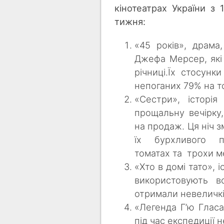
кінотеатрах України з 
тижня:
«45 років», драма,
Джефа Мерсер, які 
річниці.Їх стосун
непоганих 79% на т
«Сестри», історія
прощальну вечірку
на продаж. Ця ніч з
їх бурхливого 
томатах та трохи м
«Хто в домі тато», і
використовують в
отримали невеличкі
«Легенда Г’ю Гласа
під час експедиції