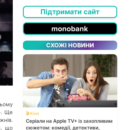
Підтримати сайт
СХОЖІ НОВИНИ
💬
цьому
». Ще
🎬 Кіно
нів.
Серіали на Apple TV+ із захопливим
о, що
сюжетом: комедії, детективи,