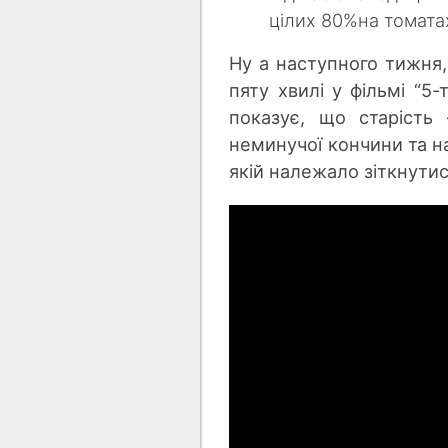
цілих 80%на томатах
Ну а наступного тижня,
пяту хвилі у фільмі “5
показує, що старість 
неминучої кончини та на
якій належало зіткнути