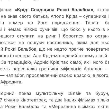
 фільм
«Крід: Спадщина Роккі Бальбоа»,
істор
не знав свого батька, Аполо Кріда – суперника 
він помер до його народження. Талант ба
 і немає ніяких сумнівів, що бокс у нього в к
дшого ступити на ринг і боротися до остан
ляється на пошуки наставника, яким для нь
ий Роккі Бальбоа, що не надто прагне повертати
 якості тренера. Але Крід-молодший отримує свій
За традицією, Адоніс Крід так само, як і його б
есть персонажа грецької міфології: Аполлон 
с — напівбог, прославлений своєю красою, в якого
 Афродита.
’єрний показ мультфільму «Елвін та бурунд
січня в кінотеатрах, та два інших фільмах тільки
а Роккі Бальбоа» та «Мерезенна вісімка» які 