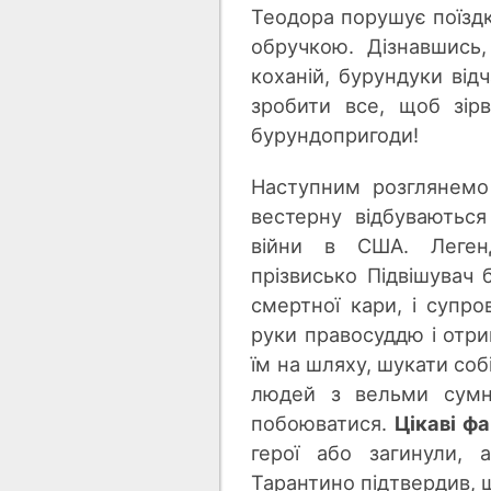
Теодора порушує поїздк
обручкою. Дізнавшись
коханій, бурундуки ві
зробити все, щоб зір
бурундопригоди!
Наступним розглянем
вестерну відбуваються
війни в США.
Леген
прізвисько Підвішувач
смертної кари, і супро
руки правосуддю і отри
їм на шляху, шукати со
людей з вельми сумні
побоюватися.
Цікаві фа
герої або загинули, 
Тарантино підтвердив, щ