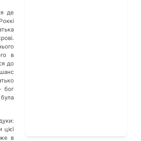
ія де
Роккі
тька
рові.
нього
ого в
ся до
 шанс
атько
— бог
 була
уки:
 цієї
вже в