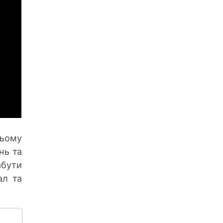
цьому
нь та
абути
ал та