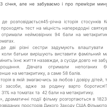
13 січня, але не забуваємо і про прем’єри мин
 де розповідається45-річна історія стосунків К
проходять тест на міцність напередодні святку
ки отримали неймовірних 94 бали на метакрити
оматах.
 де дві різні сестри задумують влаштувати 
, коли батьки вирішують виставити фамільний м
мінить їхнє життя назавжди, а сусіди довго не заб
прощання. Дівчата отримали непоганих 6
енше на метакритику, а саме 58 балів.
сторія в якій змагаючись за любов і довіру дітей, т
сі засоби, адже за родину варто боротися!Т
 31% на томатах та 42 бали на метакритику.
», драматичні події фільму розгортаються в 1823
 незвіданих просторів Дикого Заходу США.Фільмот