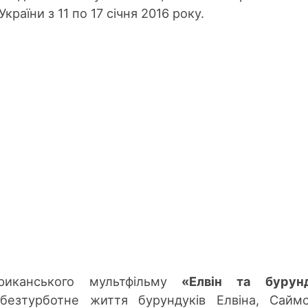
країни з 11 по 17 січня 2016 року.
иканського мультфільму
«Елвін та бурунд
безтурботне життя бурундуків Елвіна, Сайм