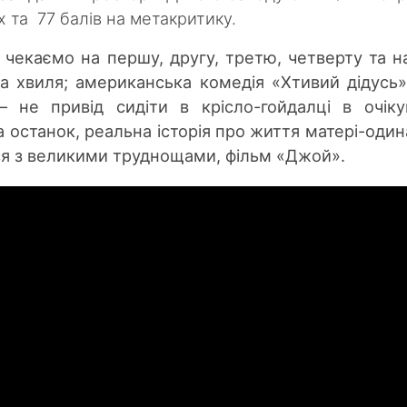
 та 77 балів на метакритику.
 чекаємо на першу, другу, третю, четверту та н
-та хвиля; американська комедія «Хтивий дідусь»
– не привід сидіти в крісло-гойдалці в очіку
 останок, реальна історія про життя матері-один
ся з великими труднощами, фільм «Джой».