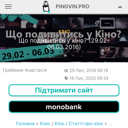
PINGVIN.PRO
➡️
КІНО
Що подивитись у кіно? (29.02-
06.03.2016)
Гребеник Анастасія
📅 29 Лют, 2016 09:18
🔄 18 Лис, 2020 09:34
Підтримати сайт
Головна
»
Кіно
/
Кіно / Статті про кіно
» ...