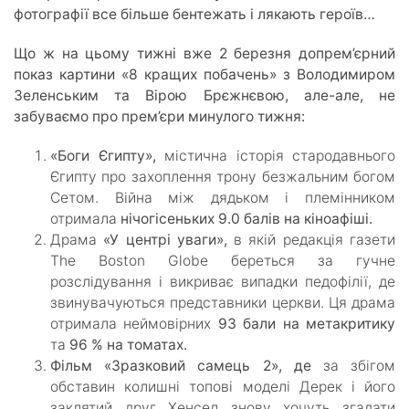
фотографії все більше бентежать і лякають героїв…
Що ж на цьому тижні вже 2 березня допрем’єрний
показ картини «8 кращих побачень» з Володимиром
Зеленським та Вірою Брєжнєвою, але-але, не
забуваємо про прем’єри минулого тижня:
«Боги Єгипту»,
містична історія стародавнього
Єгипту про захоплення трону безжальним богом
Сетом. Війна між дядьком і племінником
отримала
нічогісеньких 9.0 балів на кіноафіші.
Драма
«У центрі уваги»,
в якій редакція газети
The Boston Globe береться за гучне
розслідування і викриває випадки педофілії, де
звинувачуються представники церкви. Ця драма
отримала неймовірних
93 бали на метакритику
та
96 % на томатах.
Фільм «Зразковий самець 2», де
за збігом
обставин колишні топові моделі Дерек і його
заклятий друг Хенсел знову хочуть згадати