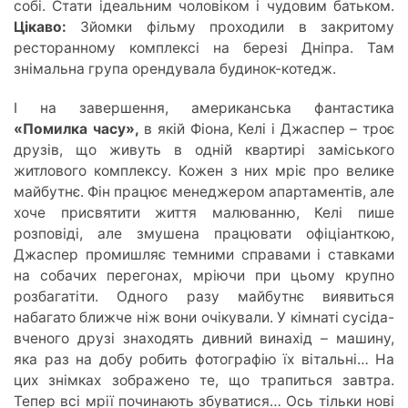
собі. Стати ідеальним чоловіком і чудовим батьком.
Цікаво:
Зйомки фільму проходили в закритому
ресторанному комплексі на березі Дніпра. Там
знімальна група орендувала будинок-котедж.
І на завершення, американська фантастика
«Помилка часу»,
в якій Фіона, Келі і Джаспер – троє
друзів, що живуть в одній квартирі заміського
житлового комплексу. Кожен з них мріє про велике
майбутнє. Фін працює менеджером апартаментів, але
хоче присвятити життя малюванню, Келі пише
розповіді, але змушена працювати офіціанткою,
Джаспер промишляє темними справами і ставками
на собачих перегонах, мріючи при цьому крупно
розбагатіти. Одного разу майбутнє виявиться
набагато ближче ніж вони очікували. У кімнаті сусіда-
вченого друзі знаходять дивний винахід – машину,
яка раз на добу робить фотографію їх вітальні… На
цих знімках зображено те, що трапиться завтра.
Тепер всі мрії починають збуватися… Ось тільки нові