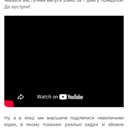
чекайте наступний випуск рівно за 7 днів у понеділок!
До зустрічі!
Ну а в кінці ми вирішили поділитися невеличким
відео, в якому показані реальні кадри зі зйомок