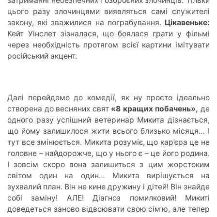
затриманні небезпечних і озброєних злочинців. Тільки
цього разу злочинцями виявляться самі служителі
закону, які зважилися на пограбування.
Цікавеньке:
Кейт Уінслет зізналася, що боялася грати у фільмі
через необхідність протягом всієї картини імітувати
російський акцент.
Далі перейдемо до комедії, як ну просто ідеально
створена до весняних свят
«8 кращих побачень»,
де
одного разу успішний ветеринар Микита дізнається,
що йому залишилося жити всього близько місяця… І
тут все змінюється. Микита розуміє, що кар’єра це не
головне – найдорожче, що у нього є – це його родина.
І зовсім скоро вона залишиться з цим жорстоким
світом один на один… Микита вирішується на
зухвалий план. Він не кине дружину і дітей! Він знайде
собі заміну! АЛЕ! Діагноз помилковий! Микиті
доведеться заново відвоювати свою сім’ю, але тепер