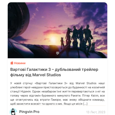
💬
📰 Новини
Вартові Галактики 3 – дубльований трейлер
фільму від Marvel Studios
У новій стрічці «Вартові Галактики 3» від Marvel Studios наші
улюблені герої-невдахи пристосовуються до буденності на космічній
станції Ніденія. Однак незабаром їхні життя перевертаються з ніг на
голову через відгомін буремного минулого Ракети. Пітер Квілл, все
ще оговтуючись від втрати Ґамори, має знову об’єднати команду,
щоб захистити всесвіт та одного з них. Якщо ця місія […]
Pingvin Pro
13 Лют, 2023