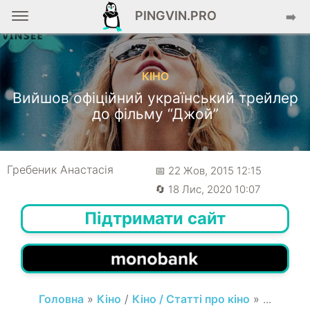
PINGVIN.PRO
➡️
КІНО
Вийшов офіційний український трейлер
до фільму “Джой”
Гребеник Анастасія
📅 22 Жов, 2015 12:15
🔄 18 Лис, 2020 10:07
Підтримати сайт
Головна
»
Кіно
/
Кіно / Статті про кіно
» ...