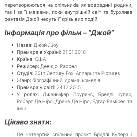
перетворюються на спільників як всередині родини,
так і за її межами, поки внутрішній світ та бурхлива
фантазія Джой несуть її крізь вир подій.
Інформація про фільм – “Джой”
Назва:
Джой / Joy
Прем’єра в Україні:
21.01.2016
Країна:
США
Режисер:
Девід о. Рассел
Студія:
20th Century Fox, Annapurna Pictures
Жанр:
біографічний, драма, комедія
Прем’єра у світі
: 24.12.2015
У ролях:
Дженніфер Лоуренс, Бредлі Купер,
Роберт Де Ніро, Дрена Де Ніро, Едгар Рамірес та
інші.
Цікаво знати:
Це четвертий спільний проект Бредлі Купера і