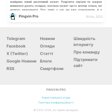
знайдемо новий захопливий сюжет. Розділити серіали по жанрах
виявилося досить складно, оскільки сюжет часто зачіпає кілька, які
нелегко виокремити. Про деякі з цих ми вже розказували. А в
коментарях можете порадити ті серіали, які вразили Вас, і […]
Pingvin Pro
18 Кві, 2023
Telegram
Новини
Швидкість
інтернету
Facebook
Огляди
Про команду
X (Twitter)
Статті
Підтримати
Google Новини
Блоги
сайт
RSS
Смартфони
PINGVIN.PRO
Користувацька угода
Політика конфіденційності
©
2015-
2026, всі права захищено.