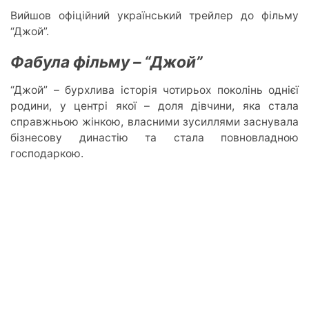
Вийшов офіційний український трейлер до фільму
“Джой”.
Фабула фільму – “Джой”
“Джой” – бурхлива історія чотирьох поколінь однієї
родини, у центрі якої – доля дівчини, яка стала
справжньою жінкою, власними зусиллями заснувала
бізнесову династію та стала повновладною
господаркою.