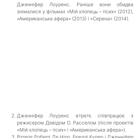
Дженніфер Лоуренс. Раніше вони обидва
знімалися у фільмах «Мій хлопець – псих» (2012),
«Американська афера» (2013) і «Серена» (2014).
Дженніфер Лоуренс втретє співпрацює з
режисером Девідом О. Расселом (після проектів
«Мій хлопець – псих» і «Американська афера»).
Втретє Роберт Де Ніро, Бредлі Купер і Дженніфер