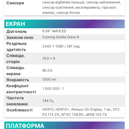
сенсор відбитків пальців, сенсор наближення,
Сенсори
сенсор освітлення, акселерометр, гіроскоп,
компас, сенсор Холла
ЕКРАН
Діагональ
6.59'' AMOLED
Захисне скло
Corning Gorilla Glass 6
Роздільна
2340 x 1080 / 391 пнд
здатність
Співвідн.
19.5 x 9
сторін
Співвідн.
80.0%
екрана
Яскравість
1000 ніт
Коефіцієнт
1 000 000 : 1
контрастності
Частота
144 Гц
оновлення
HDR10, HDR10+, Always-On Display, 1 мс, DCI-
Особливості
P3 113.3%, NTSC 108.8%, sRGB 153.7%
ПЛАТФОРМА