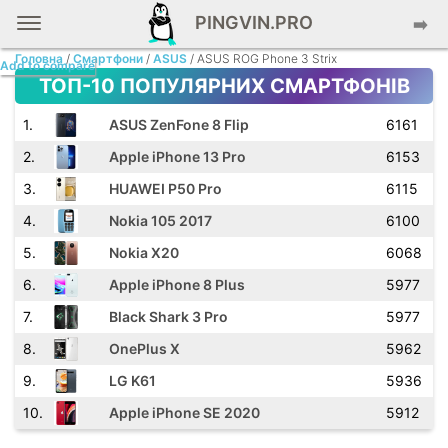
PINGVIN.PRO
➡️
Головна
/
Смартфони
/
ASUS
/ ASUS ROG Phone 3 Strix
Add to compare
ТОП-10 ПОПУЛЯРНИХ СМАРТФОНІВ
.
ASUS ZenFone 8 Flip
6161
.
Apple iPhone 13 Pro
6153
.
HUAWEI P50 Pro
6115
.
Nokia 105 2017
6100
.
Nokia X20
6068
.
Apple iPhone 8 Plus
5977
.
Black Shark 3 Pro
5977
.
OnePlus X
5962
.
LG K61
5936
.
Apple iPhone SE 2020
5912