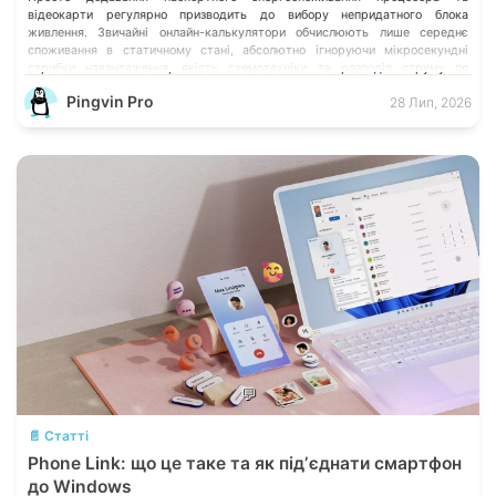
відеокарти регулярно призводить до вибору непридатного блока
живлення. Звичайні онлайн-калькулятори обчислюють лише середнє
споживання в статичному стані, абсолютно ігноруючи мікросекундні
стрибки навантаження, якість схемотехніки та розподіл струму по
окремих лініях. Розберімо, які технічні параметри насправді визначають
Pingvin Pro
28 Лип, 2026
надійність системи живлення та як правильно підібрати БЖ із
гарантованим запасом міцності.
ЧИТАТИ ПОВНИЙ ОГЛЯД:
💬
📄 Статті
Phone Link: що це таке та як підʼєднати смартфон
до Windows