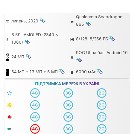
Qualcomm Snapdragon
⮷
липень, 2020
📅
🔥
⮷
865
6.59'' AMOLED (2340 x
⮷
8/128, 8/256 ГБ
📱
💾
⮷
1080)
ROG UI на базі Android 10
⮷
24 МП
📱
⮷
⮷
⮷
64 МП + 13 МП + 5 МП
6000 мАг
🔋
ПІДТРИМКА МЕРЕЖ В УКРАЇНІ
4G
3G
2G
B3 FDD
B1 (2100)
B3 (1800)
4G
3G
2G
(1800)
B8 (900)
B7 FDD
B3 FDD
B1 (2100)
B3 (1800)
(2600)
4G
3G
2G
(1800)
B8 (900)
B8 FDD (900)
B7 FDD
B3 FDD
B1 (2100)
B3 (1800)
(2600)
4G
3G
2G
(1800)
B8 (900)
B8 FDD (900)