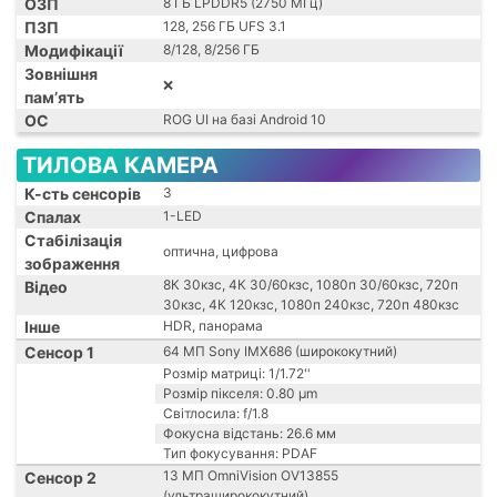
ОЗП
8 ГБ LPDDR5 (2750 МГц)
ПЗП
128, 256 ГБ UFS 3.1
Модифікації
8/128, 8/256 ГБ
Зовнішня
❌
пам’ять
ОС
ROG UI на базі Android 10
ТИЛОВА КАМЕРА
К-сть сенсорів
3
Спалах
1-LED
Стабілізація
оптична, цифрова
зображення
8К 30кзс, 4К 30/60кзс, 1080п 30/60кзс, 720п
Відео
30кзс, 4К 120кзс, 1080п 240кзс, 720п 480кзс
Інше
HDR, панорама
Сенсор 1
64 МП Sony IMX686 (ширококутний)
Розмір матриці: 1/1.72''
Розмір пікселя: 0.80 µm
Світлосила: f/1.8
Фокусна відстань: 26.6 мм
Тип фокусування: PDAF
13 МП OmniVision OV13855
Сенсор 2
(ультраширококутний)