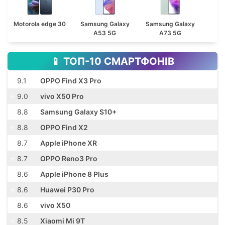
Motorola edge 30
Samsung Galaxy
Samsung Galaxy
A53 5G
A73 5G
📱 ТОП-10 СМАРТФОНІВ
⭐️
9.1
OPPO Find X3 Pro
⭐️
9.0
vivo X50 Pro
⭐️
8.8
Samsung Galaxy S10+
⭐️
8.8
OPPO Find X2
⭐️
8.7
Apple iPhone XR
⭐️
8.7
OPPO Reno3 Pro
⭐️
8.6
Apple iPhone 8 Plus
⭐️
8.6
Huawei P30 Pro
⭐️
8.6
vivo X50
⭐️
8.5
Xiaomi Mi 9T