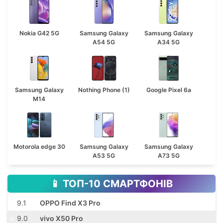
Nokia G42 5G
Samsung Galaxy
Samsung Galaxy
A54 5G
A34 5G
Samsung Galaxy
Nothing Phone (1)
Google Pixel 6a
M14
Motorola edge 30
Samsung Galaxy
Samsung Galaxy
A53 5G
A73 5G
📱 ТОП-10 СМАРТФОНІВ
⭐️
9.1
OPPO Find X3 Pro
⭐️
9.0
vivo X50 Pro