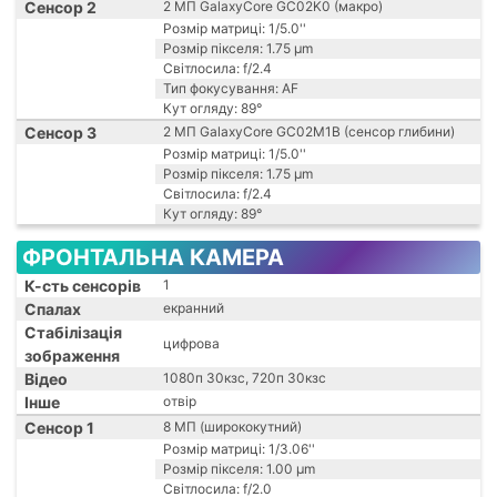
Сенсор 2
2 МП GalaxyCore GC02K0 (макро)
Розмір матриці: 1/5.0''
Розмір пікселя: 1.75 µm
Світлосила: f/2.4
Тип фокусування: AF
Кут огляду: 89°
Сенсор 3
2 МП GalaxyCore GC02M1B (сенсор глибини)
Розмір матриці: 1/5.0''
Розмір пікселя: 1.75 μm
Світлосила: f/2.4
Кут огляду: 89°
ФРОНТАЛЬНА КАМЕРА
К-сть сенсорів
1
Спалах
екранний
Стабілізація
цифрова
зображення
Відео
1080п 30кзс, 720п 30кзс
Інше
отвір
Сенсор 1
8 МП (ширококутний)
Розмір матриці: 1/3.06''
Розмір пікселя: 1.00 µm
Світлосила: f/2.0