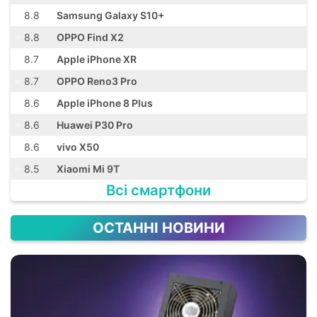
⭐️
8.8
Samsung Galaxy S10+
⭐️
8.8
OPPO Find X2
⭐️
8.7
Apple iPhone XR
⭐️
8.7
OPPO Reno3 Pro
⭐️
8.6
Apple iPhone 8 Plus
⭐️
8.6
Huawei P30 Pro
⭐️
8.6
vivo X50
⭐️
8.5
Xiaomi Mi 9T
Всі смартфони
ОСТАННІ НОВИНИ