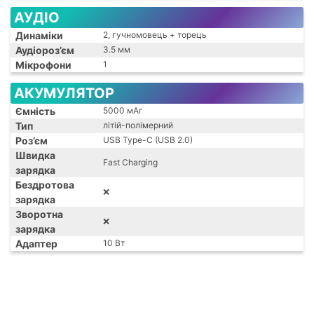
АУДІО
Динаміки
2, гучномовець + торець
Аудіороз’єм
3.5 мм
Мікрофони
1
АКУМУЛЯТОР
Ємність
5000 мАг
Тип
літій-полімерний
Роз’єм
USB Type-C (USB 2.0)
Швидка
Fast Charging
зарядка
Бездротова
❌
зарядка
Зворотна
❌
зарядка
Адаптер
10 Вт