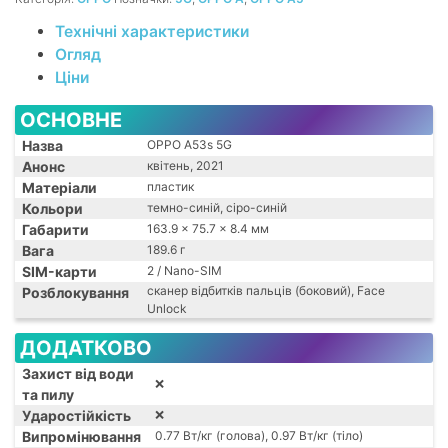
B8 (900)
Технічні характеристики
Огляд
Ціни
ОСНОВНЕ
Назва
OPPO A53s 5G
Анонс
квітень, 2021
Матеріали
пластик
Кольори
темно-синій, сіро-синій
Габарити
163.9 x 75.7 x 8.4 мм
Вага
189.6 г
SIM-карти
2 / Nano-SIM
сканер відбитків пальців (боковий), Face
Розблокування
Unlock
ДОДАТКОВО
Захист від води
❌
та пилу
Ударостійкість
❌
Випромінювання
0.77 Вт/кг (голова), 0.97 Вт/кг (тіло)