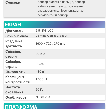
сенсор відбитків пальців, сенсор
Сенсори
наближення, сенсор освітлення,
акселерометр, гіроскоп, компас,
геомагнітний сенсор
ЕКРАН
Діагональ
6.5'' IPS LCD
Захисне скло
Corning Gorilla Glass 3
Роздільна
1600 x 720 / 270 пнд
здатність
Співвідн.
20 x 9
сторін
Співвідн.
82.9%
екрана
Яскравість
480 ніт
Коефіцієнт
1 500 : 1
контрастності
Частота
60 Гц
оновлення
Особливості
NTSC 71%
ПЛАТФОРМА