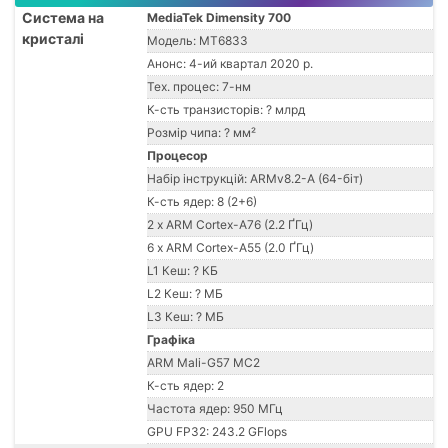
Система на
MediaTek Dimensity 700
кристалі
Модель: MT6833
Анонс: 4-ий квартал 2020 р.
Тех. процес: 7-нм
К-сть транзисторів: ? млрд
Розмір чипа: ? мм²
Процесор
Набір інструкцій: ARMv8.2-A (64-біт)
К-сть ядер: 8 (2+6)
2 x ARM Cortex-A76 (2.2 ҐГц)
6 x ARM Cortex-A55 (2.0 ҐГц)
L1 Кеш: ? КБ
L2 Кеш: ? МБ
L3 Кеш: ? МБ
Графіка
ARM Mali-G57 MC2
К-сть ядер: 2
Частота ядер: 950 МГц
GPU FP32: 243.2 GFlops