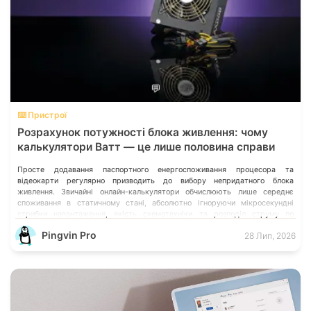
💬
⌨️ Пристрої
Розрахунок потужності блока живлення: чому
калькулятори Ватт — це лише половина справи
Просте додавання паспортного енергоспоживання процесора та
відеокарти регулярно призводить до вибору непридатного блока
живлення. Звичайні онлайн-калькулятори обчислюють лише середнє
споживання в статичному стані, абсолютно ігноруючи мікросекундні
стрибки навантаження, якість схемотехніки та розподіл струму по
окремих лініях. Розберімо, які технічні параметри насправді визначають
Pingvin Pro
28 Лип, 2026
надійність системи живлення та як правильно підібрати БЖ із
гарантованим запасом міцності.
ЧИТАТИ ПОВНИЙ ОГЛЯД: