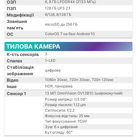
ОЗП
6, 8 ГБ LPDDR4X (2133 МГц)
ПЗП
128 ГБ UFS 2.1
Модифікації
6/128, 8/128 ГБ
Зовнішня
microSD до 256 ГБ
пам’ять
ОС
ColorOS 7 на базі Android 10
ТИЛОВА КАМЕРА
К-сть сенсорів
3
Спалах
1-LED
Стабілізація
цифрова
зображення
Відео
1080п 30кзс, 720п 30кзс, 720п 120кзс
Інше
HDR, панорама
Сенсор 1
13 МП OmniVision OV13B10 (ширококутний)
Розмір матриці: 1/3.06''
Розмір пікселя: 1.12 μm
Світлосила: f/2.2
Фокусна відстань: 25 мм
Тип фокусування: PDAF
Зум: 6 x цифровий
Кут огляду: 80°