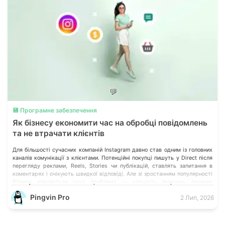
💬
💾 Програмне забезпечення
Як бізнесу економити час на обробці повідомлень
та не втрачати клієнтів
Для більшості сучасних компаній Instagram давно став одним із головних
каналів комунікації з клієнтами. Потенційні покупці пишуть у Direct після
перегляду реклами, Reels, Stories чи публікацій, ставлять запитання в
коментарях і очікують швидкої відповіді. Але зі зростанням популярності
бізнесу з’являється інша проблема — кількість звернень починає
перевищувати можливості менеджерів.
Pingvin Pro
2 Лип, 2026
ЧИТАТИ ПОВНИЙ ОГЛЯД: