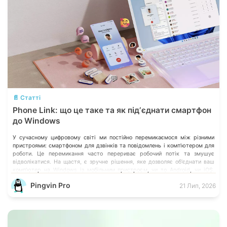
💬
📄 Статті
Phone Link: що це таке та як підʼєднати смартфон
до Windows
У сучасному цифровому світі ми постійно перемикаємося між різними
пристроями: смартфоном для дзвінків та повідомлень і компʼютером для
роботи. Це перемикання часто перериває робочий потік та змушує
відволікатися. На щастя, є зручне рішення, яке дозволяє обʼєднати ваш
компʼютер на Windows із мобільним пристроєм, чи то Android, чи iOS.
Йдеться про застосунок Звʼязок зі смартфоном (Phone Link) від Microsoft,
Pingvin Pro
21 Лип, 2026
що перетворює ваш ПК на своєрідний «міст» до функцій смартфона.