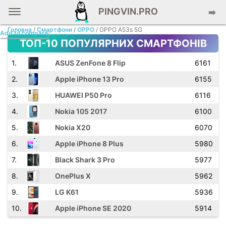
PINGVIN.PRO
➡️
Головна
/
Смартфони
/
OPPO
/ OPPO A53s 5G
Add to compare
ТОП-10 ПОПУЛЯРНИХ СМАРТФОНІВ
.
ASUS ZenFone 8 Flip
6161
.
Apple iPhone 13 Pro
6155
.
HUAWEI P50 Pro
6116
.
Nokia 105 2017
6100
.
Nokia X20
6070
.
Apple iPhone 8 Plus
5980
.
Black Shark 3 Pro
5977
.
OnePlus X
5962
.
LG K61
5936
.
Apple iPhone SE 2020
5914