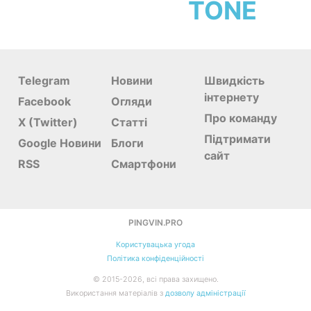
TONE
Telegram
Новини
Швидкість
інтернету
Facebook
Огляди
Про команду
X (Twitter)
Статті
Підтримати
Google Новини
Блоги
сайт
RSS
Смартфони
PINGVIN.PRO
Користувацька угода
Політика конфіденційності
©
2015-
2026
, всі права захищено.
Використання матеріалів з
дозволу адміністрації