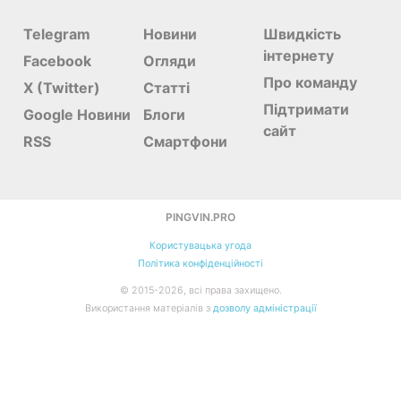
Telegram
Новини
Швидкість
інтернету
Facebook
Огляди
Про команду
X (Twitter)
Статті
Підтримати
Google Новини
Блоги
сайт
RSS
Смартфони
PINGVIN.PRO
Користувацька угода
Політика конфіденційності
©
2015-
2026
, всі права захищено.
Використання матеріалів з
дозволу адміністрації