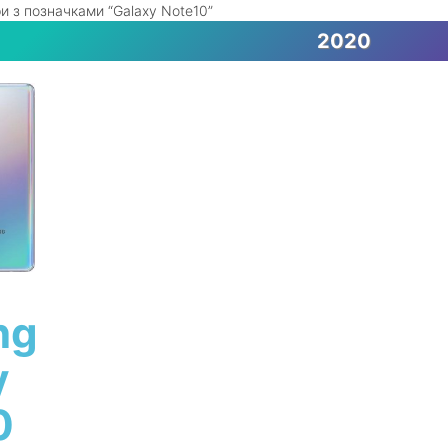
и з позначками “Galaxy Note10”
2020
ng
y
0