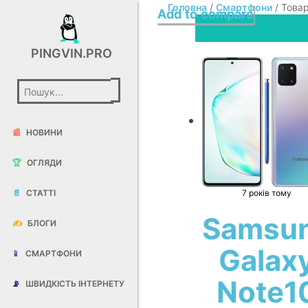
Головна
/
Смартфони
/ Товар
Add to compare
Add to compare
Add to compare
PINGVIN.PRO
📰
НОВИНИ
🏆
ОГЛЯДИ
📄
СТАТТІ
7 років тому
Samsu
✍️
БЛОГИ
Galax
📱
СМАРТФОНИ
Note1
📡
ШВИДКІСТЬ ІНТЕРНЕТУ