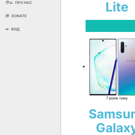
Lite
🧑‍💻
ПРО НАС
🎁
DONATE
➡️
ВХІД
7 років тому
Samsu
Galax