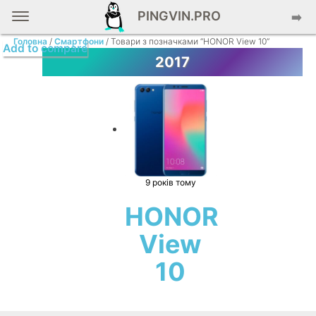
PINGVIN.PRO
➡️
Головна
/
Смартфони
/ Товари з позначками “HONOR View 10”
Add to compare
2017
9 років тому
HONOR
View
10