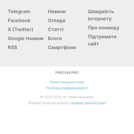
Telegram
Новини
Швидкість
інтернету
Facebook
Огляди
Про команду
X (Twitter)
Статті
Підтримати
Google Новини
Блоги
сайт
RSS
Смартфони
PINGVIN.PRO
Користувацька угода
Політика конфіденційності
©
2015-
2026
, всі права захищено.
Використання матеріалів з
дозволу адміністрації