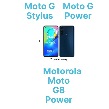
Moto G
Moto G
Stylus
Power
7 років тому
Motorola
Moto
G8
Power