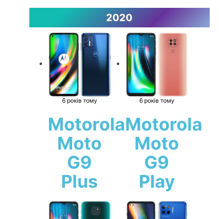
2020
6 років тому
6 років тому
Motorola
Motorola
Moto
Moto
G9
G9
Plus
Play