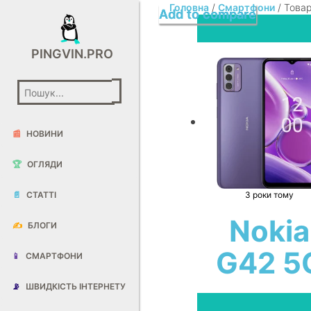
Головна
/
Смартфони
/ Товар
Add to compare
Add to compare
Add to compare
PINGVIN.PRO
📰
НОВИНИ
🏆
ОГЛЯДИ
📄
СТАТТІ
3 роки тому
Nokia
✍️
БЛОГИ
G42 5
📱
СМАРТФОНИ
📡
ШВИДКІСТЬ ІНТЕРНЕТУ