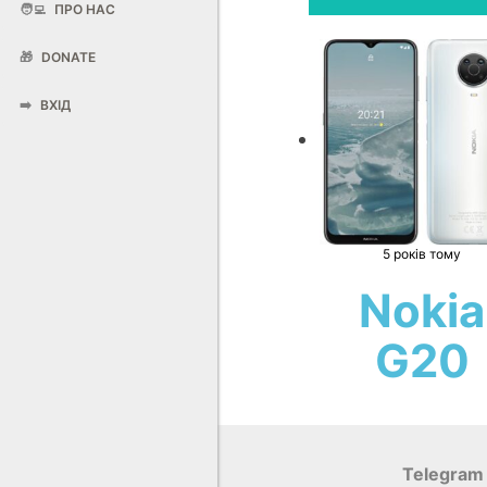
🧑‍💻
ПРО НАС
🎁
DONATE
➡️
ВХІД
5 років тому
Nokia
G20
Telegram