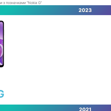
и з позначками “Nokia G”
2023
G
2021