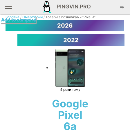
PINGVIN.PRO
➡️
Головна
/
Смартфони
/ Товари з позначками “Pixel A”
Add to compare
Add to compare
Add to compare
Add to compare
Add to compare
Add to compare
2026
2022
4 роки тому
Google
Pixel
6a