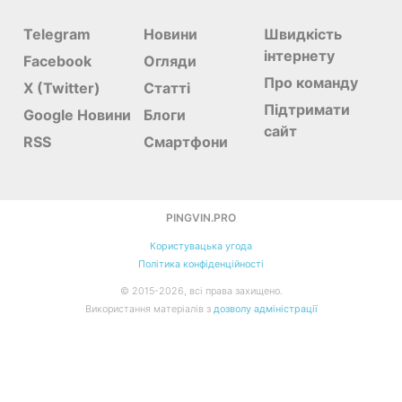
Telegram
Новини
Швидкість
інтернету
Facebook
Огляди
Про команду
X (Twitter)
Статті
Підтримати
Google Новини
Блоги
сайт
RSS
Смартфони
PINGVIN.PRO
Користувацька угода
Політика конфіденційності
©
2015-
2026, всі права захищено.
Використання матеріалів з
дозволу адміністрації