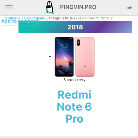
PINGVIN.PRO
➡️
Головна
/
Смартфони
/ Товари з позначками “Redmi Note 6”
Add to compare
2018
8 років тому
Redmi
Note 6
Pro