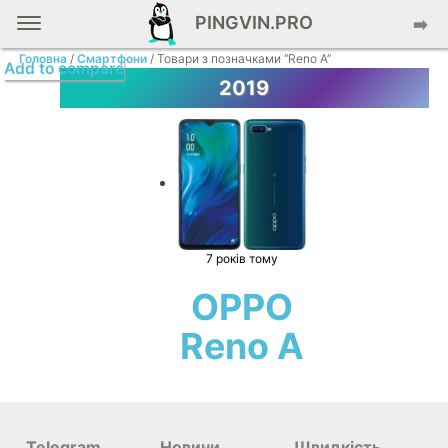
PINGVIN.PRO
➡️
Головна
/
Смартфони
/ Товари з позначками “Reno A”
Add to compare
2019
7 років тому
OPPO
Reno A
Telegram
Новини
Швидкість