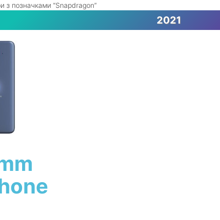
и з позначками “Snapdragon”
2021
omm
hone