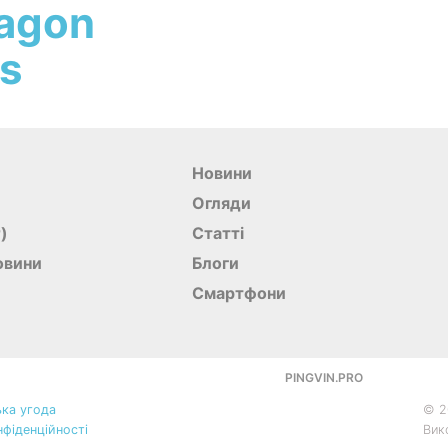
agon
rs
Новини
Огляди
r)
Статті
овини
Блоги
Смартфони
PINGVIN.PRO
ка угода
©
2
нфіденційності
Вик