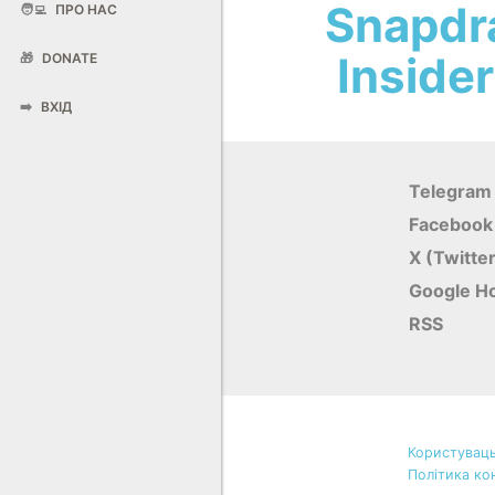
Snapdr
🧑‍💻
ПРО НАС
Inside
🎁
DONATE
➡️
ВХІД
Telegram
Facebook
X (Twitte
Google Н
RSS
Користуваць
Політика ко