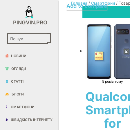
Головна
/
Смартфони
/ Товар
Add to compare
PINGVIN.PRO
📰
НОВИНИ
🏆
ОГЛЯДИ
📄
СТАТТІ
5 років тому
Qualc
✍️
БЛОГИ
Smartp
📱
СМАРТФОНИ
for
📡
ШВИДКІСТЬ ІНТЕРНЕТУ