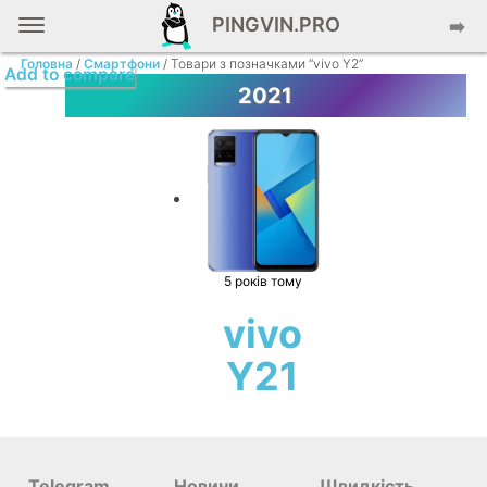
PINGVIN.PRO
➡️
Головна
/
Смартфони
/ Товари з позначками “vivo Y2”
Add to compare
2021
5 років тому
vivo
Y21
Telegram
Новини
Швидкість