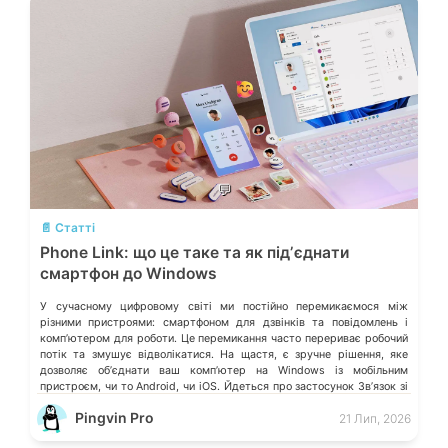
💬
📄 Статті
Phone Link: що це таке та як підʼєднати
смартфон до Windows
У сучасному цифровому світі ми постійно перемикаємося між
різними пристроями: смартфоном для дзвінків та повідомлень і
компʼютером для роботи. Це перемикання часто перериває робочий
потік та змушує відволікатися. На щастя, є зручне рішення, яке
дозволяє обʼєднати ваш компʼютер на Windows із мобільним
пристроєм, чи то Android, чи iOS. Йдеться про застосунок Звʼязок зі
смартфоном (Phone Link) від Microsoft, що перетворює ваш ПК на
Pingvin Pro
21 Лип, 2026
своєрідний «міст» до функцій смартфона.