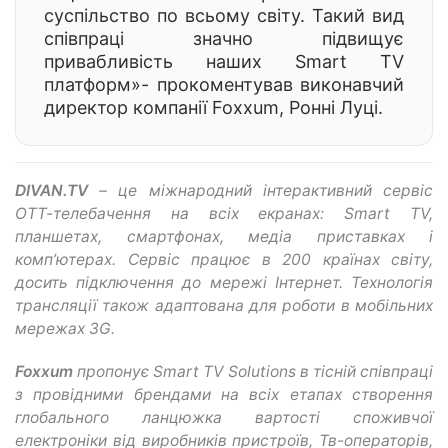
суспільство по всьому світу. Такий вид
співпраці значно підвищує
привабливість наших Smart TV
платформ»- прокоментував виконавчий
директор компанії Foxxum, Ронні Луці.
DIVAN.
TV
– це міжнародний інтерактивний сервіс
ОТТ-телебачення на всіх екранах:
Smart
TV,
планшетах, смартфонах, медіа приставках і
комп’ютерах. Сервіс працює в 200 країнах світу,
досить підключення до мережі Інтернет. Технологія
трансляції також адаптована для роботи в мобільних
мережах 3
G.
Foxxum
пропо
нує
Smart
TV
Solutions в тісній співпраці
з провідними брендами на всіх етапах
створення
глобально
го ланцюжка вартості споживчої
електроніки від виробників пристроїв, Тв-операторів,