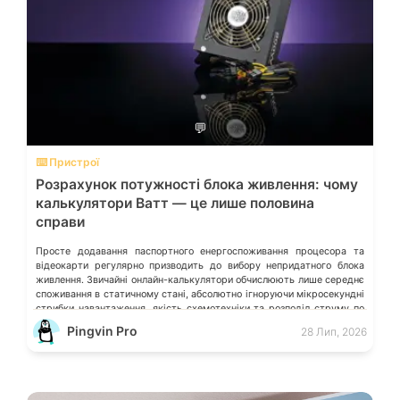
💬
⌨️ Пристрої
Розрахунок потужності блока живлення: чому
калькулятори Ватт — це лише половина
справи
Просте додавання паспортного енергоспоживання процесора та
відеокарти регулярно призводить до вибору непридатного блока
живлення. Звичайні онлайн-калькулятори обчислюють лише середнє
споживання в статичному стані, абсолютно ігноруючи мікросекундні
стрибки навантаження, якість схемотехніки та розподіл струму по
окремих лініях. Розберімо, які технічні параметри насправді
Pingvin Pro
28 Лип, 2026
визначають надійність системи живлення та як правильно підібрати
БЖ із гарантованим запасом міцності. Пікові […]