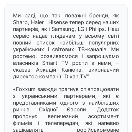
Ми раді, що такі поважні бренди, як
Sharp, Haier і Hisensе тепер серед наших
партнерів, як і Samsung, LG і Philips. Наш
сервіс надає глядачам у всьому світі
повний список найбільш популярних
українських і світових ТВ-каналів. Ми
ростемо, розвиваємося і запрошуємо
власників Smart TV рости з нами, –
сказав Аркадій Канюка, виконавчий
директор компанії “Divan.TV”.
«Foxxum завжди прагнув співпрацювати
з українськими партнерами, які є
представниками одного з найбільших
ринків Східної Європи. Додаток
пропонує величезний асортимент
фільмів і телепередач, які напевно
зацікавлять російськомовне