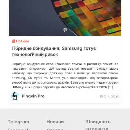
💬
📰 Новини
Гібридне бондування: Samsung готує
технологічний ривок
Гібридне бондування стає ключовою темою в розвитку памʼяті та
пакування мікросхем. Цей метод зʼєднує метали і оксиди шарів
напряму, що скорочує довжину трас і зменшує паразитні опори.
Samsung, SK hynix та Micron уже переходять від лабораторних
випробувань до промислових зразків. Samsung планує надати зразки
HBM4 у 2025 році і перейти до масового виробництва в 2026 […]
Pingvin Pro
19 Січ, 2026
Telegram
Новини
Швидкість
інтернету