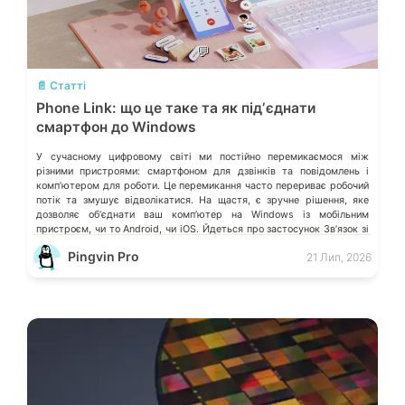
💬
📄 Статті
Phone Link: що це таке та як підʼєднати
смартфон до Windows
У сучасному цифровому світі ми постійно перемикаємося між
різними пристроями: смартфоном для дзвінків та повідомлень і
компʼютером для роботи. Це перемикання часто перериває робочий
потік та змушує відволікатися. На щастя, є зручне рішення, яке
дозволяє обʼєднати ваш компʼютер на Windows із мобільним
пристроєм, чи то Android, чи iOS. Йдеться про застосунок Звʼязок зі
смартфоном (Phone Link) від Microsoft, що перетворює ваш ПК на
Pingvin Pro
21 Лип, 2026
своєрідний «міст» до функцій смартфона.