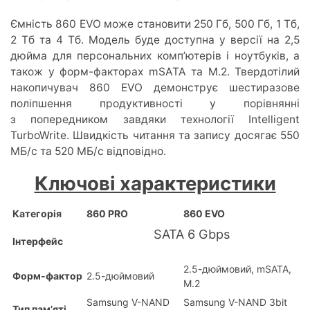
Ємність 860 EVO може становити 250 Гб, 500 Гб, 1 Тб,
2 Тб та 4 Тб. Модель буде доступна у версії на 2,5
дюйма для персональних комп’ютерів і ноутбуків, а
також у форм-факторах mSATA та M.2. Твердотілий
накопичувач 860 EVO демонструє шестиразове
поліпшення продуктивності у порівнянні
з
попередником завдяки технології Intelligent
TurboWrite
. Швидкість читання та запису досягає 550
МБ/с та 520 МБ/с відповідно.
Ключові характеристики
Категорія
860 PRO
860 EVO
SATA 6 Gbps
Інтерфейс
2.5-дюймовий, mSATA,
Форм-фактор
2.5-дюймовий
M.2
Samsung V-NAND
Samsung V-NAND 3bit
Тип пам’яті