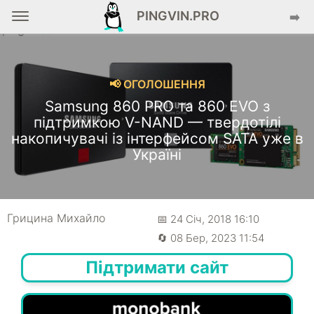
PINGVIN.PRO
➡️
📢 ОГОЛОШЕННЯ
Samsung 860 PRO та 860 EVO з
підтримкою V-NAND — твердотілі
накопичувачі із інтерфейсом SATA уже в
Україні
Грицина Михайло
📅 24 Січ, 2018 16:10
🔄 08 Бер, 2023 11:54
Підтримати сайт