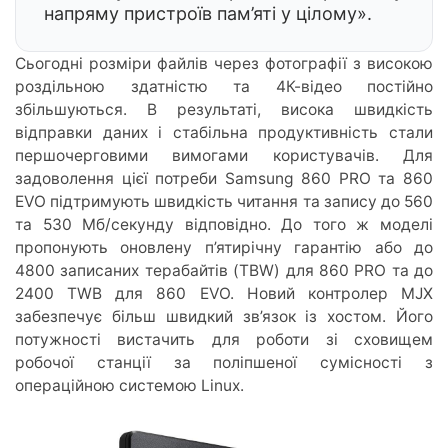
напряму пристроїв пам’яті у цілому».
Сьогодні розміри файлів через фотографії з високою
роздільною здатністю та 4К-відео постійно
збільшуються. В результаті, висока швидкість
відправки даних і стабільна продуктивність стали
першочерговими вимогами користувачів. Для
задоволення цієї потреби Samsung 860 PRO та 860
EVO підтримують швидкість читання та запису до 560
та 530 Мб/секунду відповідно. До того ж моделі
пропонують оновлену п’ятирічну гарантію
або до
4800 записаних терабайтів (TBW) для 860 PRO та до
2400 TWB для 860 EVO. Новий контролер MJX
забезпечує більш швидкий зв’язок із хостом. Його
потужності вистачить для роботи зі сховищем
робочої станції за поліпшеної сумісності з
операційною системою Linux.