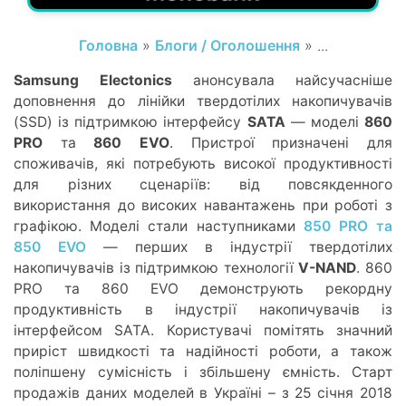
Головна
»
Блоги / Оголошення
» ...
Samsung Electonics
анонсувала найсучасніше
доповнення до лінійки твердотілих накопичувачів
(SSD) із підтримкою інтерфейсу
SATA
— моделі
860
PRO
та
860 EVO
. Пристрої призначені для
споживачів, які потребують високої продуктивності
для різних сценаріїв: від повсякденного
використання до високих навантажень при роботі з
графікою. Моделі стали наступниками
850 PRO та
850 EVO
— перших в індустрії твердотілих
накопичувачів із підтримкою технології
V-NAND
. 860
PRO та 860 EVO демонструють рекордну
продуктивність в індустрії накопичувачів із
інтерфейсом SATA. Користувачі помітять значний
приріст швидкості та надійності роботи, а також
поліпшену сумісність і збільшену ємність. Старт
продажів даних моделей в Україні – з 25 січня 2018