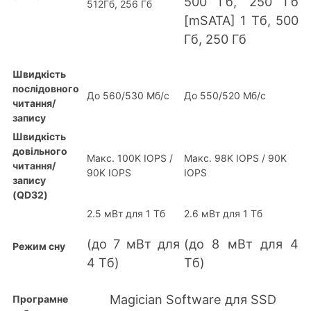
500 Гб, 250 Гб
512Гб, 256 Гб
[mSATA] 1 Тб, 500
Гб, 250 Гб
Швидкість
послідовного
До 560/530 Mб/с
До 550/520 Мб/с
читання/
запису
Швидкість
довільного
Макс. 100K IOPS /
Макс. 98K IOPS / 90K
читання/
90K IOPS
IOPS
запису
(QD32)
2.5 мВт для 1 Тб
2.6 мВт для 1 Tб
(до 7 мВт для
(до 8 мВт для 4
Режим сну
4 Тб)
Tб)
Magician Software для SSD
Програмне