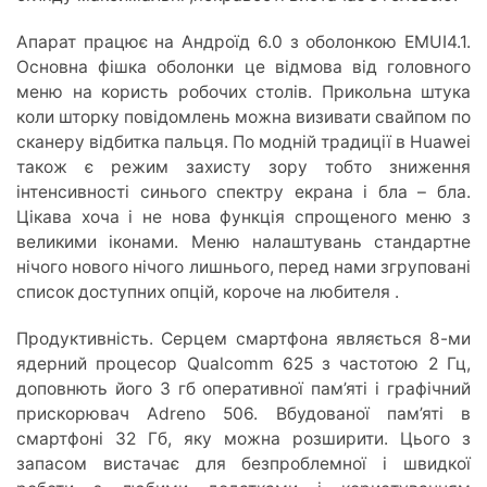
Апарат працює на Андроїд 6.0 з оболонкою EMUI4.1.
Основна фішка оболонки це відмова від головного
меню на користь робочих столів. Прикольна штука
коли шторку повідомлень можна визивати свайпом по
сканеру відбитка пальця. По модній традиції в Huawei
також є режим захисту зору тобто зниження
інтенсивності синього спектру екрана і бла – бла.
Цікава хоча і не нова функція спрощеного меню з
великими іконами. Меню налаштувань стандартне
нічого нового нічого лишнього, перед нами згруповані
список доступних опцій, короче на любителя .
Продуктивність. Серцем смартфона являється 8-ми
ядерний процесор Qualcomm 625 з частотою 2 Гц,
доповнють його 3 гб оперативної пам’яті і графічний
прискорювач Adreno 506. Вбудованої пам’яті в
смартфоні 32 Гб, яку можна розширити. Цього з
запасом вистачає для безпроблемної і швидкої