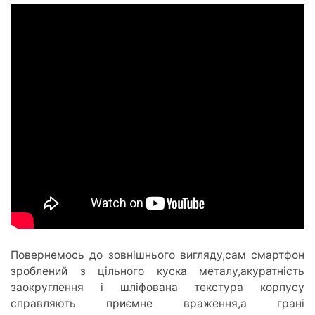
Повернемось до зовнішнього вигляду,сам смартфон
зроблений з цільного куска металу,акуратність
заокруглення і шліфована текстура корпусу
справляють приємне враження,а грані