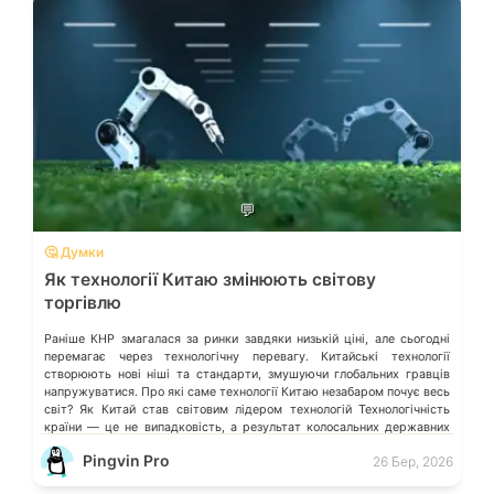
💬
🤔 Думки
Як технології Китаю змінюють світову
торгівлю
Раніше КНР змагалася за ринки завдяки низькій ціні, але сьогодні
перемагає через технологічну перевагу. Китайські технології
створюють нові ніші та стандарти, змушуючи глобальних гравців
напружуватися. Про які саме технології Китаю незабаром почує весь
світ? Як Китай став світовим лідером технологій Технологічність
країни — це не випадковість, а результат колосальних державних
інвестицій, жорсткого протекціонізму та здатності […]
Pingvin Pro
26 Бер, 2026