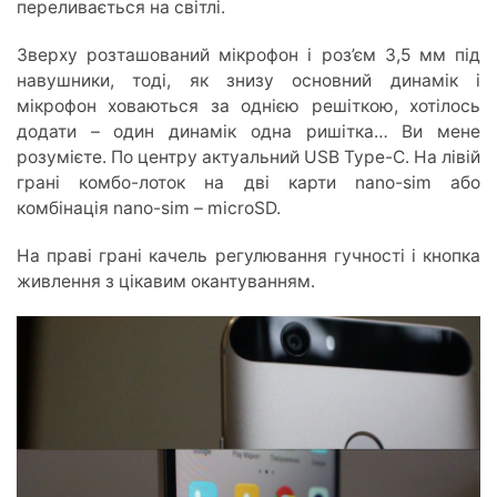
переливається на світлі.
Зверху розташований мікрофон і роз’єм 3,5 мм під
навушники, тоді, як знизу основний динамік і
мікрофон ховаються за однією решіткою, хотілось
додати – один динамік одна ришітка… Ви мене
розумієте. По центру актуальний USB Type-C. На лівій
грані комбо-лоток на дві карти nano-sim або
комбінація nano-sim – microSD.
На праві грані качель регулювання гучності і кнопка
живлення з цікавим окантуванням.