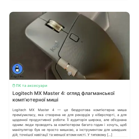
💬
🖱️ ПК та аксесуари
Logitech MX Master 4: огляд флагманської
компʼютерної миші
Logitech MX Master 4 — це бездротова комп’ютерна миша
преміумкласу, яка створена не для рекордів у кіберспорті, а для
щоденної продуктивної роботи. Її аудиторія широка, але обʼєднана
одним: люди проводять за компʼютером багато годин і хочуть, щоб
маніпулятор був не просто мишкою, а інструментом для швидших
дій, точнішої навігації та меншої втоми кисті. У типовому […]