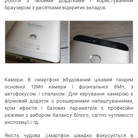
роботи з любими додатками і користуванням
браузером з десятками відкритих вкладок.
Камери. В смартфоні вбудований цікавий тандем
основної 12Мп камери і фронтальної 8Мп, з
автофокусом і спалахом. Для керування камерою є
фірмовий додаток з розширеними налаштуваннями,
крім ефектів і базових параметрів є професійні
режими з вибором балансу білого, світло чутливості
експозиції і тд.
Якість чудова ,смартфон швидко фокусується в