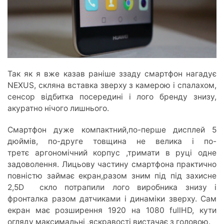
Так як я вже казав раніше ззаду смартфон нагадує
NEXUS, скляна вставка зверху з камерою і спалахом,
сенсор відбитка посередині і лого бренду знизу,
акуратно нічого лишнього.
Смартфон дуже компактний,по-перше дисплей 5
дюймів, по-друге товщина не велика і по-
третє аргономічний корпус ,тримати в руці одне
задоволення. Лицьову частину смартфона практично
повністю займає екран,разом зним під під захисне
2,5D скло потрапили лого виробника знизу і
фронталка разом датчиками і динаміки зверху. Сам
екран має розширення 1920 на 1080 fullHD, кути
огляду максимальні ,яскравості вистачає з головою.