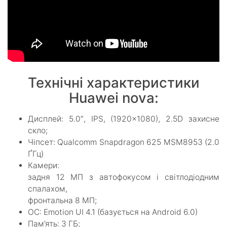
Технічні характеристики
Huawei nova:
Дисплей: 5.0″, IPS, (1920×1080), 2.5D захисне
скло;
Чіпсет: Qualcomm Snapdragon 625 MSM8953 (2.0
ҐГц)
Камери:
задня 12 МП з автофокусом і світлодіодним
спалахом,
фронтальна 8 МП;
ОС: Emotion UI 4.1 (базується на Android 6.0)
Пам’ять: 3 ГБ;