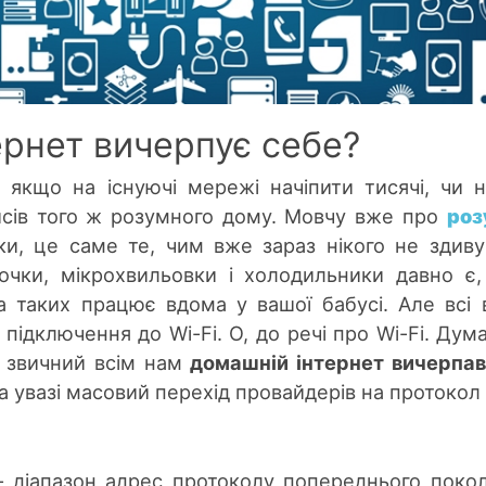
ернет вичерпує себе?
 якщо на існуючі мережі начіпити тисячі, чи н
йсів того ж розумного дому. Мовчу вже про
роз
ки, це саме те, чим вже зараз нікого не здиву
очки, мікрохвильовки і холодильники давно є,
 таких працює вдома у вашої бабусі. Але всі 
підключення до Wi-Fi. О, до речі про Wi-Fi. Дума
о звичний всім нам
домашній інтернет вичерпав
 увазі масовий перехід провайдерів на протокол 
 діапазон адрес протоколу попереднього покол