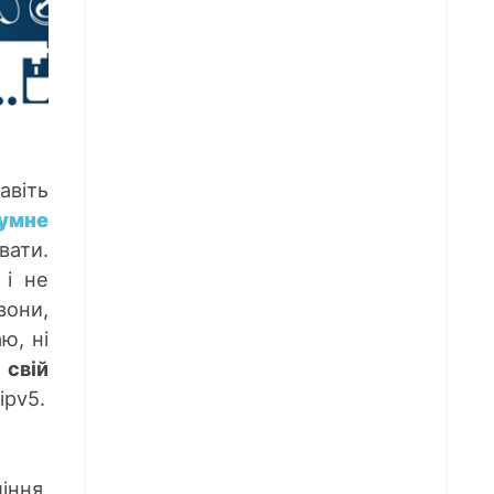
авіть
умне
вати.
 і не
вони,
ю, ні
 свій
ipv5.
іння,