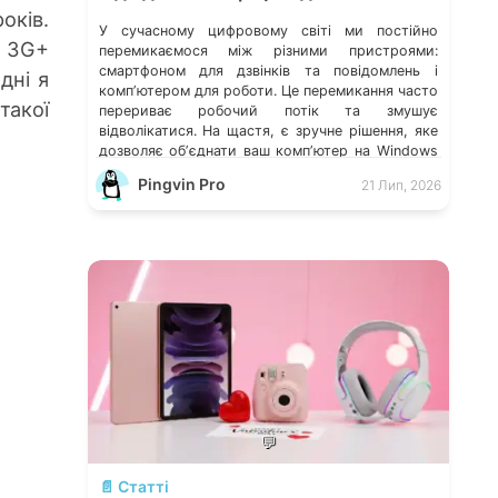
оків.
У сучасному цифровому світі ми постійно
, 3G+
перемикаємося між різними пристроями:
смартфоном для дзвінків та повідомлень і
дні я
компʼютером для роботи. Це перемикання часто
такої
перериває робочий потік та змушує
відволікатися. На щастя, є зручне рішення, яке
дозволяє обʼєднати ваш компʼютер на Windows
із мобільним пристроєм, чи то Android, чи iOS.
Pingvin Pro
21 Лип, 2026
Йдеться про застосунок Звʼязок зі смартфоном
(Phone Link) від Microsoft, що перетворює ваш
ПК на своєрідний «міст» до функцій смартфона.
💬
📄 Статті