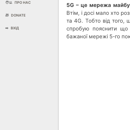
🧑‍💻
ПРО НАС
5G – це мережа майбу
Втім, і досі мало хто ро
🎁
DONATE
та 4G. Тобто від того, 
спробую пояснити що 
➡️
ВХІД
бажаної мережі 5-го пок