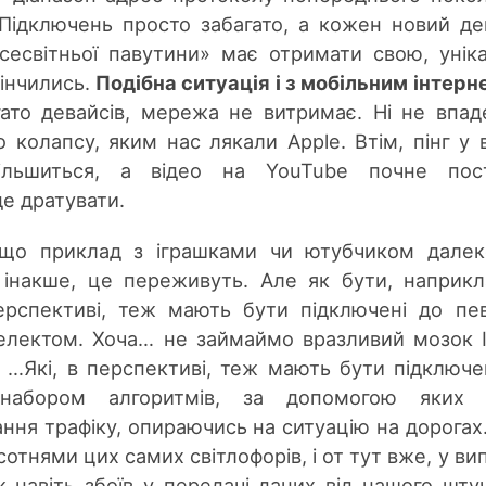
 Підключень просто забагато, а кожен новий де
всесвітньої павутини» має отримати свою, унік
кінчились.
Подібна ситуація і з мобільним інтерн
ато девайсів, мережа не витримає. Ні не впад
о колапсу, яким нас лякали Apple. Втім, пінг у 
більшиться, а відео на YouTube почне пост
де дратувати.
 що приклад з іграшками чи ютубчиком дале
и інакше, це переживуть. Але як бути, наприкл
перспективі, теж мають бути підключені до пе
телектом. Хоча… не займаймо вразливий мозок 
 …Які, в перспективі, теж мають бути підключе
набором алгоритмів, за допомогою яких 
ння трафіку, опираючись на ситуацію на дорогах
отнями цих самих світлофорів, і от тут вже, у ви
 навіть збоїв у передачі даних від нашого шту