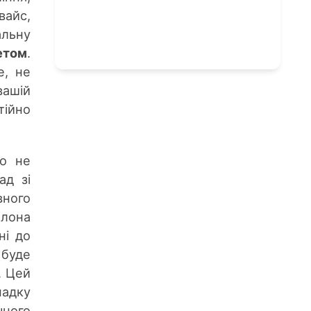
вайс,
альну
етом
.
е, не
вашій
ійно
ко не
ад зі
вного
Ілона
ні до
буде
. Цей
падку
чного