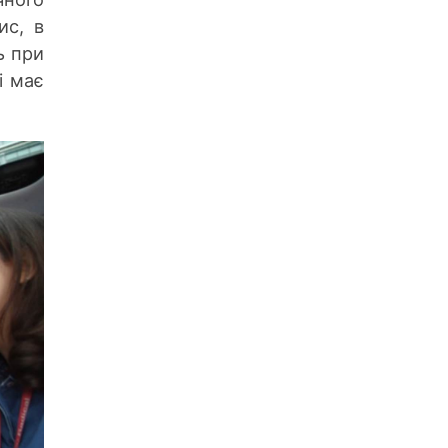
ис, в
ь при
і має