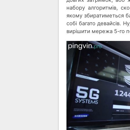
набору алгоритмів, ск
якому збиратиметься баг
собі багато девайсів. Н
вирішити мережа 5-го п