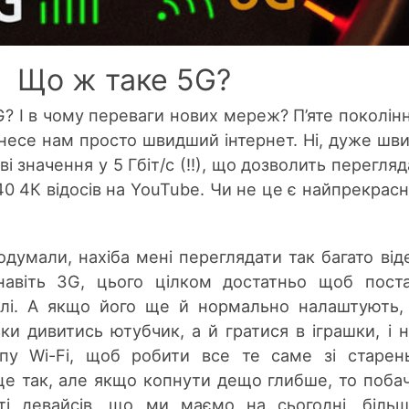
Що ж таке 5G?
? І в чому переваги нових мереж? П’яте поколінн
инесе нам просто швидший інтернет. Ні, дуже шв
ві значення у 5 Гбіт/с (!!), що дозволить перегляд
40 4К відосів на YouTube. Чи не це є найпрекрас
одумали, нахіба мені переглядати так багато від
авіть 3G, цього цілком достатньо щоб пост
алі. А якщо його ще й нормально налаштують,
ки дивитись ютубчик, а й гратися в іграшки, і н
упу Wi-Fi, щоб робити все те саме зі старен
 це так, але якщо копнути дещо глибше, то поба
сті девайсів, що ми маємо на сьогодні, біль