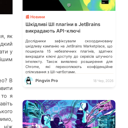
💬
📰 Новини
Шкідливі ШІ плагіни в JetBrains
викрадають API-ключі
я, як
Дослідники зафіксували скоординовану
идкий
шкідливу кампанію на JetBrains Marketplace, що
ати у
поширила 15 небезпечних плагінів, здатних
викрадати ключі доступу до сервісів штучного
нішим
інтелекту. Також виявлено розширення для
Chrome, які перехоплюють конфіденційне
спілкування з ШІ-чатботами.
ео? В
Pingvin Pro
18 Чер, 2026
авити
 то я
авіть
ького
чимо,
ш ніж