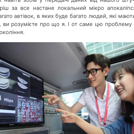
оріш за все настане локальний мікро апокаліпс
ато автівок, в яких буде багато людей, які мают
у, ви розумієте про що я. І от саме цю проблему 
окоління.