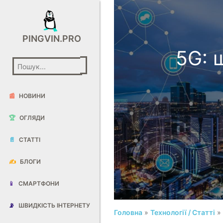
PINGVIN.PRO
5G: 
📰
НОВИНИ
🏆
ОГЛЯДИ
📄
СТАТТІ
✍️
БЛОГИ
📱
СМАРТФОНИ
📡
ШВИДКІСТЬ ІНТЕРНЕТУ
Головна
»
Технології / Статті
» 