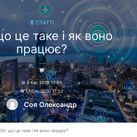
📄 СТАТТІ
що це таке і як воно
працює?
💬
📅 3 Кві, 2019 17:55
🔄 17 Січ, 2020 17:52
Соя Олександр
5G: що це таке і як воно працює?