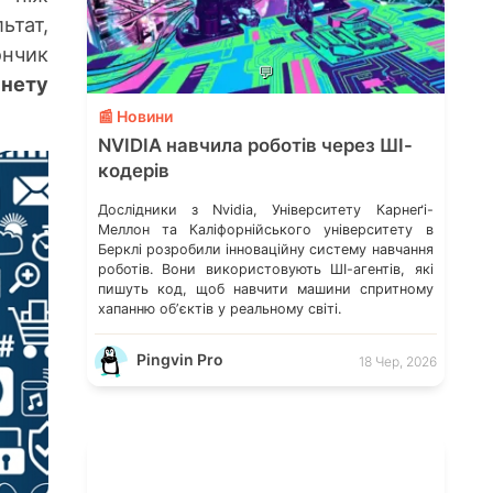
тат,
ончик
💬
рнету
📰 Новини
NVIDIA навчила роботів через ШІ-
кодерів
Дослідники з Nvidia, Університету Карнеґі-
Меллон та Каліфорнійського університету в
Берклі розробили інноваційну систему навчання
роботів. Вони використовують ШІ-агентів, які
пишуть код, щоб навчити машини спритному
хапанню обʼєктів у реальному світі.
Pingvin Pro
18 Чер, 2026