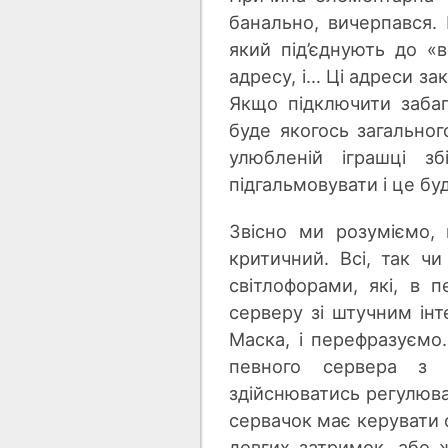
банально, вичерпався.
який під’єднують до «
адресу, і… Ці адреси за
Якщо підключити забаг
буде якогось загальног
улюбленій іграшці з
підгальмовувати і це бу
Звісно ми розуміємо,
критичний. Всі, так ч
світлофорами, які, в 
серверу зі штучним ін
Маска, і перефразуємо.
певного сервера з 
здійснюватись регулюва
сервачок має керувати с
довгих затримок, або ж