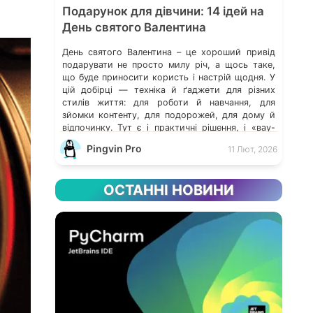
Подарунок для дівчини: 14 ідей на
День святого Валентина
День святого Валентина – це хороший привід
подарувати не просто милу річ, а щось таке,
що буде приносити користь і настрій щодня. У
цій добірці — техніка й ґаджети для різних
стилів життя: для роботи й навчання, для
зйомки контенту, для подорожей, для дому й
відпочинку. Тут є і практичні рішення, і «вау-
подарунки», які одразу […]
Pingvin Pro
11 Лют, 2026
ОСТАННІ НОВИНИ