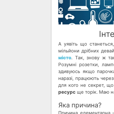
Інт
А уявіть що станеться,
мільйони дрібних дева
місто
. Так, знову ж та
Розумні розетки, ламп
здивуюсь якщо парочка
наразі, працюють через 
для кого не секрет, щ
ресурс
ще торік. Маю на
Яка причина?
Причина елементарна –