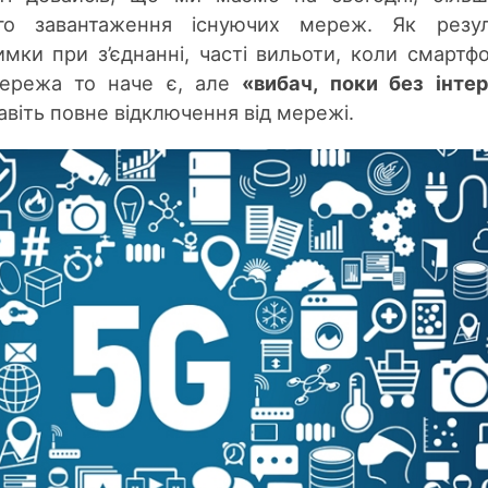
го завантаження існуючих мереж. Як резуль
мки при з’єднанні, часті вильоти, коли смартф
мережа то наче є, але
«вибач, поки без інте
навіть повне відключення від мережі.