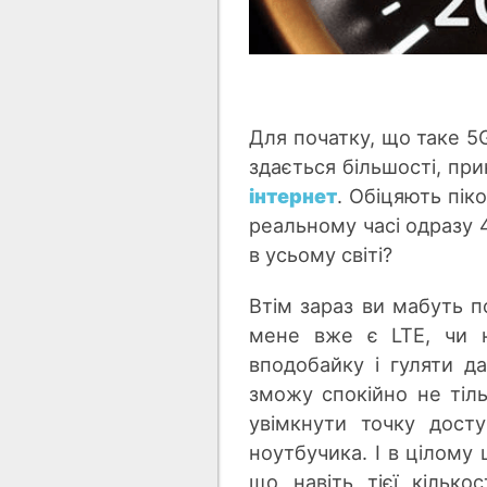
Для початку, що таке 5G
здається більшості, пр
інтернет
. Обіцяють піко
реальному часі одразу 
в усьому світі?
Втім зараз ви мабуть п
мене вже є LTE, чи н
вподобайку і гуляти д
зможу спокійно не тіль
увімкнути точку дост
ноутбучика. І в цілому
що навіть тієї кілько