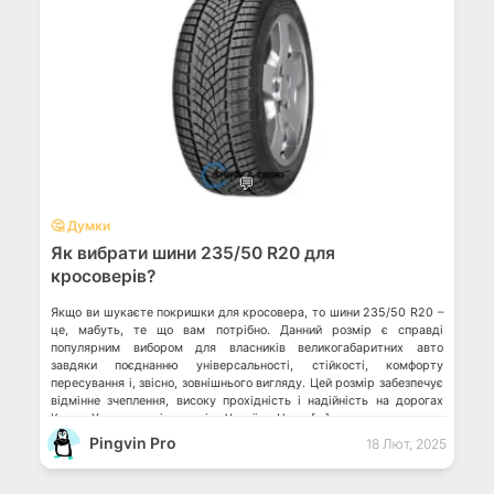
💬
🤔 Думки
Як вибрати шини 235/50 R20 для
кросоверів?
Якщо ви шукаєте покришки для кросовера, то шини 235/50 R20 –
це, мабуть, те що вам потрібно. Данний розмір є справді
популярним вибором для власників великогабаритних авто
завдяки поєднанню універсальності, стійкості, комфорту
пересування і, звісно, зовнішнього вигляду. Цей розмір забезпечує
відмінне зчеплення, високу прохідність і надійність на дорогах
Києва, Харкова та інших міст України. Чому […]
Pingvin Pro
18 Лют, 2025