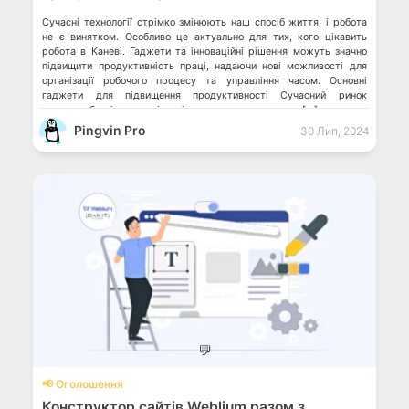
Сучасні технології стрімко змінюють наш спосіб життя, і робота
не є винятком. Особливо це актуально для тих, кого цікавить
робота в Каневі. Гаджети та інноваційні рішення можуть значно
підвищити продуктивність праці, надаючи нові можливості для
організації робочого процесу та управління часом. Основні
гаджети для підвищення продуктивності Сучасний ринок
пропонує безліч гаджетів, які можуть допомогти вам […]
Pingvin Pro
30 Лип, 2024
💬
📢 Оголошення
Конструктор сайтів Weblium разом з