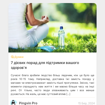
💬
🤔 Думки
7 дієвих порад для підтримки вашого
здоровʼя
Сучасні блага зробили людство більш ледачим, ніж це було ще
років 10-15 тому. Наприклад, доставка їжі замість походу у
магазин чи електросамокат замість пішої прогулянки. Звісно, такі
моменти спрощують нам життя і ми маємо більше часу на інші
речі. От тільки, часто люди зловживають цим і все менше
рухаються. На жаль, це має суттєвий вплив […]
Pingvin Pro
15 Бер, 2024