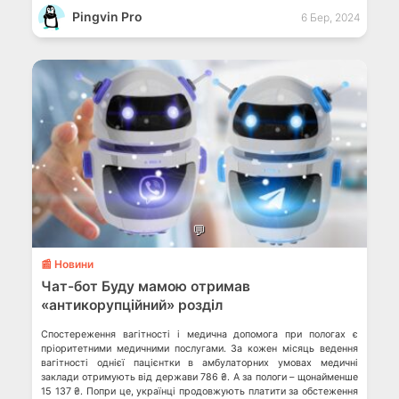
Pingvin Pro
6 Бер, 2024
💬
📰 Новини
Чат-бот Буду мамою отримав
«антикорупційний» розділ
Спостереження вагітності і медична допомога при пологах є
пріоритетними медичними послугами. За кожен місяць ведення
вагітності однієї пацієнтки в амбулаторних умовах медичні
заклади отримують від держави 786 ₴. А за пологи – щонайменше
15 137 ₴. Попри це, українці продовжують платити за обстеження