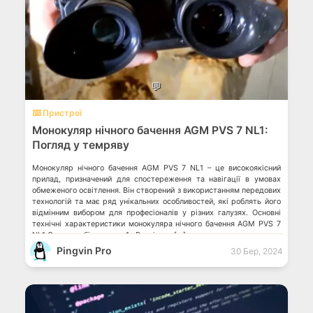
💬
⌨️ Пристрої
Монокуляр нічного бачення AGM PVS 7 NL1:
Погляд у темряву
Монокуляр нічного бачення AGM PVS 7 NL1 – це високоякісний
прилад, призначений для спостереження та навігації в умовах
обмеженого освітлення. Він створений з використанням передових
технологій та має ряд унікальних особливостей, які роблять його
відмінним вибором для професіоналів у різних галузях. Основні
технічні характеристики монокуляра нічного бачення AGM PVS 7
NL1 Оптичне збільшення: 1x Роздільна […]
Pingvin Pro
30 Бер, 2024