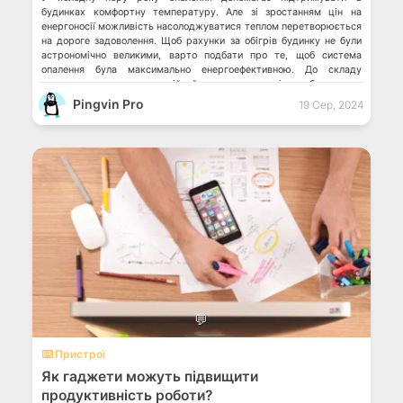
будинках комфортну температуру. Але зі зростанням цін на
енергоносії можливість насолоджуватися теплом перетворюється
на дороге задоволення. Щоб рахунки за обігрів будинку не були
астрономічно великими, варто подбати про те, щоб система
опалення була максимально енергоефективною. До складу
системи входить циркуляційний насос, котел та інше обладнання,
технічні характеристики […]
Pingvin Pro
19 Сер, 2024
💬
⌨️ Пристрої
Як гаджети можуть підвищити
продуктивність роботи?