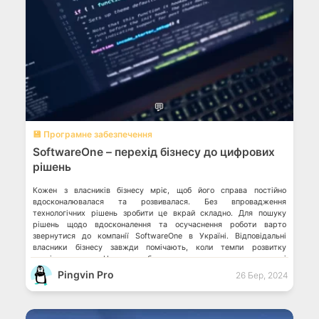
💬
💾 Програмне забезпечення
SoftwareOne – перехід бізнесу до цифрових
рішень
Кожен з власників бізнесу мріє, щоб його справа постійно
вдосконалювалася та розвивалася. Без впровадження
технологічних рішень зробити це вкрай складно. Для пошуку
рішень щодо вдосконалення та осучаснення роботи варто
звернутися до компанії SoftwareOne в Україні. Відповідальні
власники бізнесу завжди помічають, коли темпи розвитку
уповільнюються. Це може бути як тимчасове явище, так і
небезпечний сигнал. Тому […]
Pingvin Pro
26 Бер, 2024