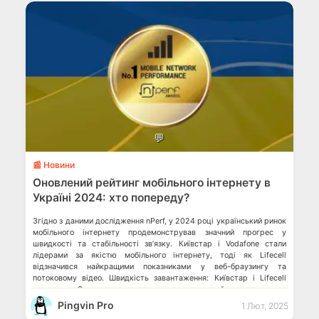
💬
📰 Новини
Оновлений рейтинг мобільного інтернету в
Україні 2024: хто попереду?
Згідно з даними дослідження nPerf, у 2024 році український ринок
мобільного інтернету продемонстрував значний прогрес у
швидкості та стабільності зв’язку. Київстар і Vodafone стали
лідерами за якістю мобільного інтернету, тоді як Lifecell
відзначився найкращими показниками у веб-браузингу та
потоковому відео. Швидкість завантаження: Київстар і Lifecell
попереду За результатами тестування, найвищу середню
швидкість завантаження даних продемонстрував […]
Pingvin Pro
1 Лют, 2025