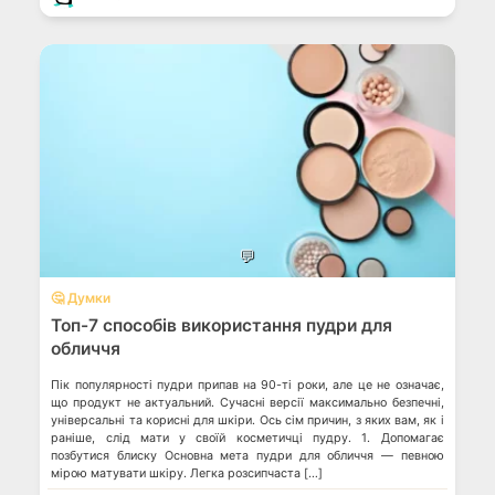
💬
🤔 Думки
Топ-7 способів використання пудри для
обличчя
Пік популярності пудри припав на 90-ті роки, але це не означає,
що продукт не актуальний. Сучасні версії максимально безпечні,
універсальні та корисні для шкіри. Ось сім причин, з яких вам, як і
раніше, слід мати у своїй косметичці пудру. 1. Допомагає
позбутися блиску Основна мета пудри для обличчя — певною
мірою матувати шкіру. Легка розсипчаста […]