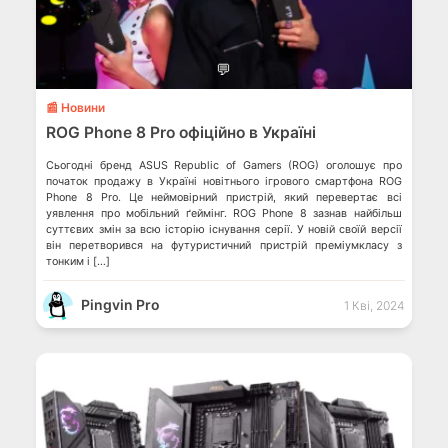
💬
📰 Новини
ROG Phone 8 Pro офіційно в Україні
Сьогодні бренд ASUS Republic of Gamers (ROG) оголошує про
початок продажу в Україні новітнього ігрового смартфона ROG
Phone 8 Pro. Це неймовірний пристрій, який перевертає всі
уявлення про мобільний ґеймінг. ROG Phone 8 зазнав найбільш
суттєвих змін за всю історію існування серії. У новій своїй версії
він перетворився на футуристичний пристрій преміумкласу з
тонким і […]
Pingvin Pro
1 Кві, 2024