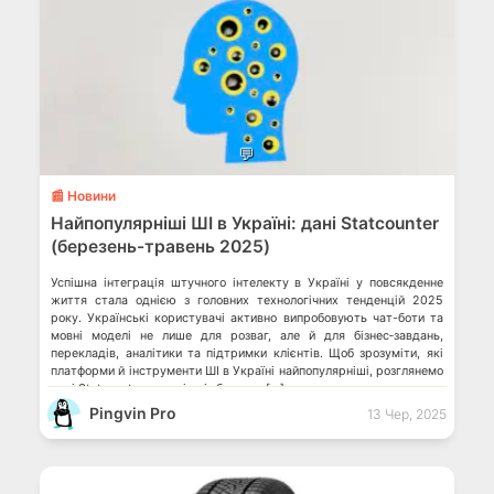
💬
📰 Новини
Найпопулярніші ШІ в Україні: дані Statcounter
(березень-травень 2025)
Успішна інтеграція штучного інтелекту в Україні у повсякденне
життя стала однією з головних технологічних тенденцій 2025
року. Українські користувачі активно випробовують чат-боти та
мовні моделі не лише для розваг, але й для бізнес‑завдань,
перекладів, аналітики та підтримки клієнтів. Щоб зрозуміти, які
платформи й інструменти ШІ в Україні найпопулярніші, розглянемо
дані Statcounter за період із березня […]
Pingvin Pro
13 Чер, 2025