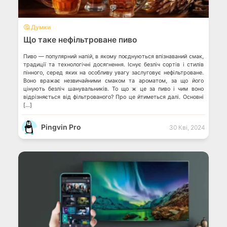
💬
🤔 Думки
Що таке нефільтроване пиво
Пиво — популярний напій, в якому поєднуються впізнаваний смак,
традиції та технологічні досягнення. Існує безліч сортів і стилів
пінного, серед яких на особливу увагу заслуговує нефільтроване.
Воно вражає незвичайними смаком та ароматом, за що його
цінують безліч шанувальників. То що ж це за пиво і чим воно
відрізняється від фільтрованого? Про це йтиметься далі. Основні
[…]
Pingvin Pro
30 Кві, 2024