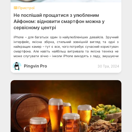
⌨️ Пристрої
Не поспішай прощатися з улюбленим
Айфоном: відновити смартфон можна у
сервісному центрі
iPhone – для багатьох один із найулюбленіших девайсів. Зручний
інтерфейс, якісна збірка, стильний зовнішній вигляд та одні з
найкращих камер – тут є все, чого потребує сучасний користувач
смартфона. Але навіть найбільш витривала та якісна техніка не
може слугувати вічно – інколи iPhone виходять з ладу, змушуючи
своїх власників робити непростий вибір: купувати новий смартфон
Pingvin Pro
[…]
30 Тра, 2024