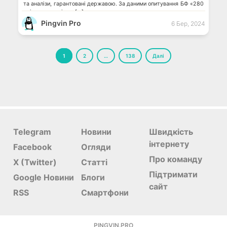
та аналізи, гарантовані державою. За даними опитування БФ «280
днів» серед жінок, […]
Pingvin Pro
6 Бер, 2024
Пагінація
1
2
…
138
Далі
записів
Telegram
Новини
Швидкість
інтернету
Facebook
Огляди
Про команду
X (Twitter)
Статті
Підтримати
Google Новини
Блоги
сайт
RSS
Смартфони
PINGVIN.PRO