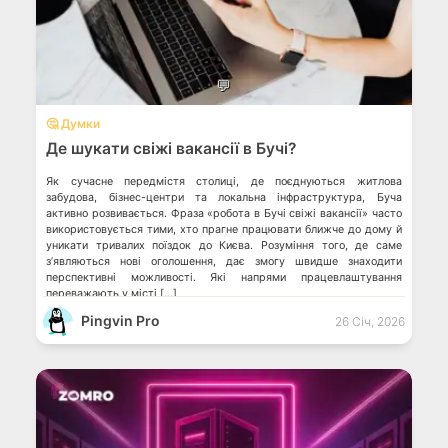
💬
🤔 Думки
Де шукати свіжі вакансії в Бучі?
Як сучасне передмістя столиці, де поєднуються житлова
забудова, бізнес-центри та локальна інфраструктура, Буча
активно розвивається. Фраза «робота в Бучі свіжі вакансії» часто
використовується тими, хто прагне працювати ближче до дому й
уникати тривалих поїздок до Києва. Розуміння того, де саме
зʼявляються нові оголошення, дає змогу швидше знаходити
перспективні можливості. Які напрями працевлаштування
переважають у місті […]
Pingvin Pro
26 Січ, 2026