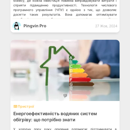
бізнесу, де кожна інвестиція повинна виправдовувати витрати і
сприяти підвищенню продуктивності. Технологія числового
програмного управління (ЧПУ) є однією з тих, що дозволяє
досягти таких результатів. Вона допомагає оптимізувати
виробничі процеси, забезпечити високу якість продукції та
знизити витрати. За рахунок цього […]
Pingvin Pro
27 Жов, 2024
💬
⌨️ Пристрої
Енергоефективність водяних систем
обігріву: що потрібно знати
У холодну пору року опалення допомагає підтримувати в