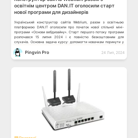
освітнім центром DAN.IT оголосили старт
нової програми для дизайнерів
Український конструктор сайтів Weblium, разом з освітньою
платформою DAN.IT оголосили про початок нової спільної міні-
програми «Основи вебдизайну». Старт першого потоку програми
розпочався 15 липня 2024 і є повністю безкоштовним для
слухачів. Основна задача курсу: допомогти новачкам поринути у
світ вебдизайну і створення сайтів без додаткових складних
Pingvin Pro
інструментів чи специфічних навичок. «Цей курс – це теорія […]
24 Лип, 2024
💬
⌨️ Пристрої