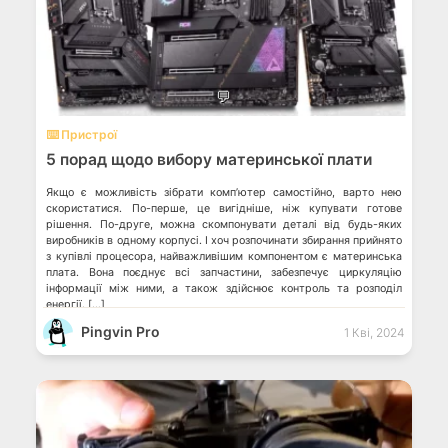
💬
⌨️ Пристрої
5 порад щодо вибору материнської плати
Якщо є можливість зібрати комп’ютер самостійно, варто нею
скористатися. По-перше, це вигідніше, ніж купувати готове
рішення. По-друге, можна скомпонувати деталі від будь-яких
виробників в одному корпусі. І хоч розпочинати збирання прийнято
з купівлі процесора, найважливішим компонентом є материнська
плата. Вона поєднує всі запчастини, забезпечує циркуляцію
інформації між ними, а також здійснює контроль та розподіл
енергії. […]
Pingvin Pro
1 Кві, 2024