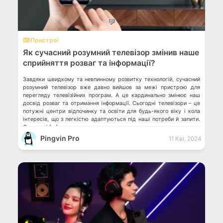
💬
⌨️ Пристрої
Як сучасний розумний телевізор змінив наше
сприйняття розваг та інформації?
Завдяки швидкому та невпинному розвитку технологій, сучасний
розумний телевізор вже давно вийшов за межі пристрою для
перегляду телевізійних програм. А це кардинально змінює наш
досвід розваг та отримання інформації. Сьогодні телевізори – це
потужні центри відпочинку та освіти для будь-якого віку і кола
інтересів, що з легкістю адаптуються під наші потреби й запити.
Отже, які […]
Pingvin Pro
11 Кві, 2024