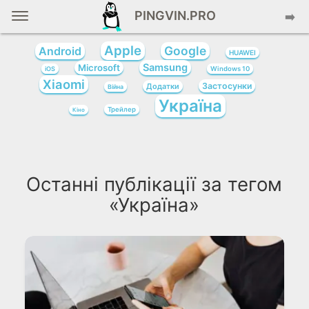
PINGVIN.PRO
➡️
Apple
Google
Android
HUAWEI
Samsung
Microsoft
iOS
Windows 10
Xiaomi
Застосунки
Додатки
Війна
Україна
Трейлер
Кіно
Останні публікації за тегом
«Україна»