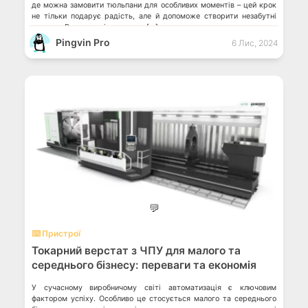
де можна замовити тюльпани для особливих моментів – цей крок
не тільки подарує радість, але й допоможе створити незабутні
спогади. Романтичні символи у […]
Pingvin Pro
6 Лис, 2024
💬
⌨️ Пристрої
Токарний верстат з ЧПУ для малого та
середнього бізнесу: переваги та економія
У сучасному виробничому світі автоматизація є ключовим
фактором успіху. Особливо це стосується малого та середнього