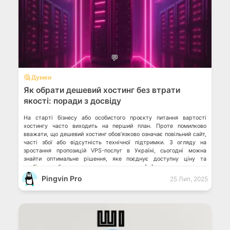
💬
🤔 Думки
Як обрати дешевий хостинг без втрати
якості: поради з досвіду
На старті бізнесу або особистого проєкту питання вартості
хостингу часто виходить на перший план. Проте помилково
вважати, що дешевий хостинг обовʼязково означає повільний сайт,
часті збої або відсутність технічної підтримки. З огляду на
зростання пропозицій VPS-послуг в Україні, сьогодні можна
знайти оптимальне рішення, яке поєднує доступну ціну та
стабільну роботу — важливо лише знати, на […]
Pingvin Pro
25 Лип, 2025