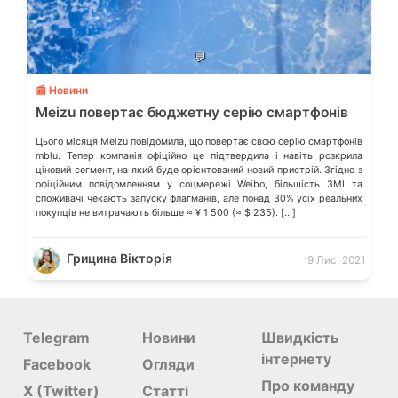
💬
📰 Новини
Meizu повертає бюджетну серію смартфонів
Цього місяця Meizu повідомила, що повертає свою серію смартфонів
mblu. Тепер компанія офіційно це підтвердила і навіть розкрила
ціновий сегмент, на який буде орієнтований новий пристрій. Згідно з
офіційним повідомленням у соцмережі Weibo, більшість ЗМІ та
споживачі чекають запуску флагманів, але понад 30% усіх реальних
покупців не витрачають більше ≈ ¥ 1 500 (≈ $ 235). […]
Грицина Вікторія
9 Лис, 2021
Telegram
Новини
Швидкість
інтернету
Facebook
Огляди
Про команду
X (Twitter)
Статті