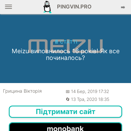
PINGVIN.PRO
➡️
📄 СТАТТІ
Meizu виповнилось 16 років! Як все
починалось?
Грицина Вікторія
📅 14 Бер, 2019 17:32
🔄 13 Тра, 2020 18:35
Підтримати сайт