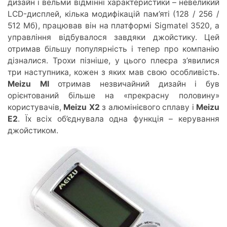
дизайн і вельми відмінні характеристики – невеликий
LCD-дисплей, кілька модифікацій пам’яті (128 / 256 /
512 Мб), працював він на платформі Sigmatel 3520, а
управління відбувалося завдяки джойстику. Цей
отримав більшу популярність і тепер про компанію
дізналися. Трохи пізніше, у цього плеєра з’явилися
три наступника, кожен з яких мав свою особливість.
Meizu MI
отримав незвичайний дизайн і був
орієнтований більше на «прекрасну половину»
користувачів,
Meizu X2
з алюмінієвого сплаву і
Meizu
E2
. Їх всіх об’єднувала одна функція – керування
джойстиком.