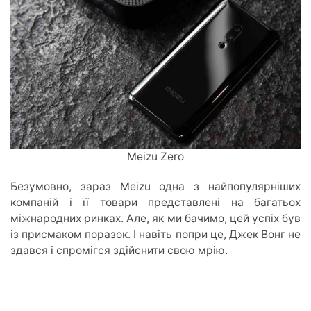
Meizu Zero
Безумовно, зараз Meizu одна з найпопулярніших
компаній і її товари представлені на багатьох
міжнародних ринках. Але, як ми бачимо, цей успіх був
із присмаком поразок. І навіть попри це, Джек Вонг не
здався і спромігся здійснити свою мрію.