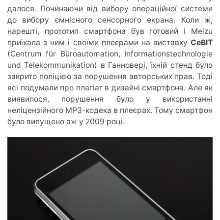
далося. Починаючи від вибору операційної системи
до вибору ємнісного сенсорного екрана. Коли ж,
нарешті, прототип смартфона був готовий і Meizu
приїхала з ним і своїми плеєрами на виставку
CeBIT
(Centrum für Büroautomation, Informationstechnologie
und Telekommunikation) в Ганновері, їхній стенд було
закрито поліцією за порушення авторських прав. Тоді
всі подумали про плагіат в дизайні смартфона. Але як
виявилося, порушення було у використанні
неліцензійного MP3-кодека в плеєрах. Тому смартфон
було випущено аж у 2009 році.