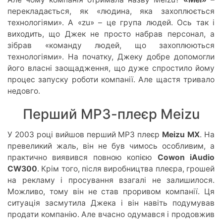
перекладається, як «людина, яка захоплюється
технологіями». А «zu» – це група людей. Ось так і
виходить, що Джек не просто набрав персонал, а
зібрав «команду людей, що захоплюються
технологіями». На початку, Джеку добре допомогли
його власні заощадження, що дуже спростило йому
процес запуску роботи компанії. Але щастя тривало
недовго.
Перший МР3-плеєр Meizu
У 2003 році вийшов перший МР3 плеєр
Meizu МХ
. На
превеликий жаль, він не був чимось особливим, а
практично виявився повною копією
Cowon iAudio
CW300
. Крім того, після виробництва плеєра, грошей
на рекламу і просування взагалі не залишилося.
Можливо, тому він не став проривом компанії. Ця
ситуація засмутила Джека і він навіть подумував
продати компанію. Але вчасно одумався і продовжив