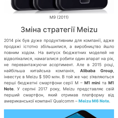
M9 (2011)
Зміна стратегії Meizu
2014 рік був дуже продуктивним для компанії, адже
продажі істотно збільшилися, а виробництво йшло
повним ходом. На випуск бюджетних моделей не
відволікалися, намагалися робити один апарат на рік,
не перевантажуючи асортимент. Але в 2015 році,
найбільша китайська компанія,
Alibaba Group
,
інвестує в Meizu $ 590 млн. В той же час з’являються
перші бюджетні смартфони серії М –
М1 mini
та
M1
Note
. У серпні 2017 року, Meizu представляє свій
перший смартфон, який отримав платформу від
американської компанії Qualcomm –
Meizu M6 Note
.