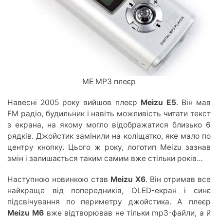
ME MP3 плеєр
Навесні 2005 року вийшов плеєр
Meizu E5
. Він мав
FM радіо, будильник і навіть можливість читати текст
з екрана, на якому могло відображатися близько 6
рядків. Джойстик замінили на коліщатко, яке мало по
центру кнопку. Цього ж року, логотип Meizu зазнав
змін і залишається таким самим вже стільки років…
Наступною новинкою став
Meizu X6
. Він отримав все
найкраще від попередників, OLED-екран і синє
підсвічування по периметру джойстика. А плеєр
Meizu M6
вже відтворював не тільки mp3-файли, а й