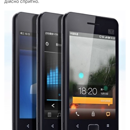
дійсно спритно.