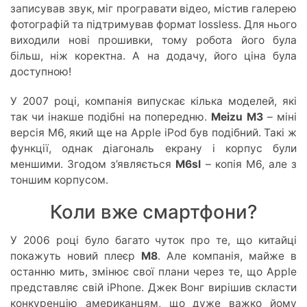
записував звук, міг програвати відео, містив галерею
фотографій та підтримував формат lossless. Для нього
виходили нові прошивки, тому робота його була
більш, ніж коректна. А на додачу, його ціна була
доступною!
У 2007 році, компанія випускає кілька моделей, які
так чи інакше подібні на попередню.
Meizu M3
– міні
версія M6, який ще на Apple iPod був подібний. Такі ж
функції, однак діагональ екрану і корпус були
меншими. Згодом з’являється
M6sl
– копія M6, але з
тоншим корпусом.
Коли вже смартфони?
У 2006 році було багато чуток про те, що китайці
покажуть новий плеєр
М8
. Але компанія, майже в
останню мить, змінює свої плани через те, що Apple
представляє свій iPhone. Джек Вонг вирішив скласти
конкуренцію американцям, що дуже важко йому