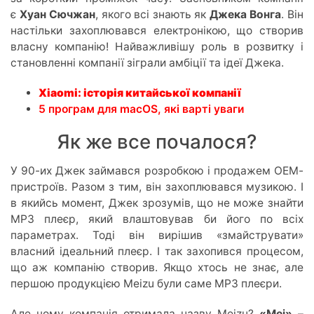
є
Хуан Сючжан
, якого всі знають як
Джека Вонга
. Він
настільки захоплювався електронікою, що створив
власну компанію! Найважливішу роль в розвитку і
становленні компанії зіграли амбіції та ідеї Джека.
Xiaomi: історія китайської компанії
5 програм для macOS, які варті уваги
Як же все почалося?
У 90-их Джек займався розробкою і продажем ОЕМ-
пристроїв. Разом з тим, він захоплювався музикою. І
в якийсь момент, Джек зрозумів, що не може знайти
MP3 плеєр, який влаштовував би його по всіх
параметрах. Тоді він вирішив «змайструвати»
власний ідеальний плеєр. І так захопився процесом,
що аж компанію створив. Якщо хтось не знає, але
першою продукцією Meizu були саме МР3 плеєри.
Але чому компанія отримала назву Meizu?
«Mei»
–