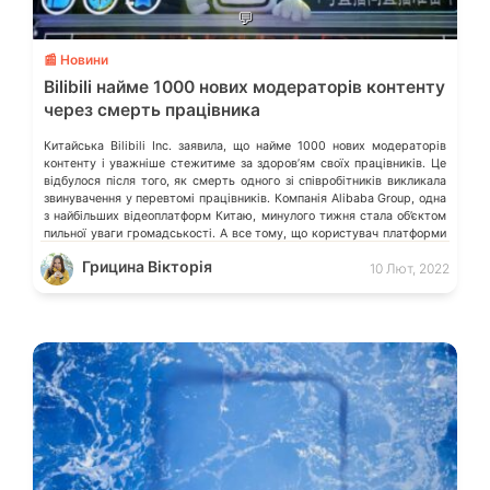
💬
📰 Новини
Bilibili найме 1000 нових модераторів контенту
через смерть працівника
Китайська Bilibili Inc. заявила, що найме 1000 нових модераторів
контенту і уважніше стежитиме за здоров’ям своїх працівників. Це
відбулося після того, як смерть одного зі співробітників викликала
звинувачення у перевтомі працівників. Компанія Alibaba Group, одна
з найбільших відеоплатформ Китаю, минулого тижня стала об’єктом
пильної уваги громадськості. А все тому, що користувач платформи
мікроблогів Weibo заявив, […]
Грицина Вікторія
10 Лют, 2022