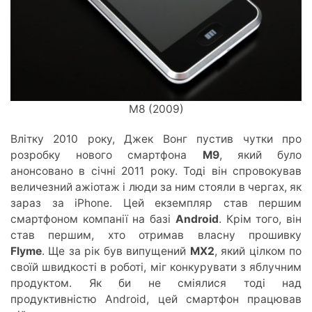
M8 (2009)
Влітку 2010 року, Джек Вонг пустив чутки про
розробку нового смартфона
М9
, який було
анонсовано в січні 2011 року. Тоді він спровокував
величезний ажіотаж і люди за ним стояли в чергах, як
зараз за iPhone. Цей екземпляр став першим
смартфоном компанії на базі
Android
. Крім того, він
став першим, хто отримав власну прошивку
Flyme
. Ще за рік був випущений
МХ2
, який цілком по
своїй швидкості в роботі, міг конкурувати з яблучним
продуктом. Як би не сміялися тоді над
продуктивністю Android, цей смартфон працював