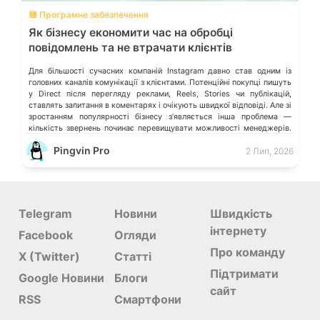
💾 Програмне забезпечення
Як бізнесу економити час на обробці
повідомлень та не втрачати клієнтів
Для більшості сучасних компаній Instagram давно став одним із
головних каналів комунікації з клієнтами. Потенційні покупці пишуть
у Direct після перегляду реклами, Reels, Stories чи публікацій,
ставлять запитання в коментарях і очікують швидкої відповіді. Але зі
зростанням популярності бізнесу з’являється інша проблема —
кількість звернень починає перевищувати можливості менеджерів.
Спочатку це майже непомітно. Відповідь затримується […]
Pingvin Pro
2 Лип, 2026
Telegram
Новини
Швидкість
інтернету
Facebook
Огляди
Про команду
X (Twitter)
Статті
Підтримати
Google Новини
Блоги
сайт
RSS
Смартфони