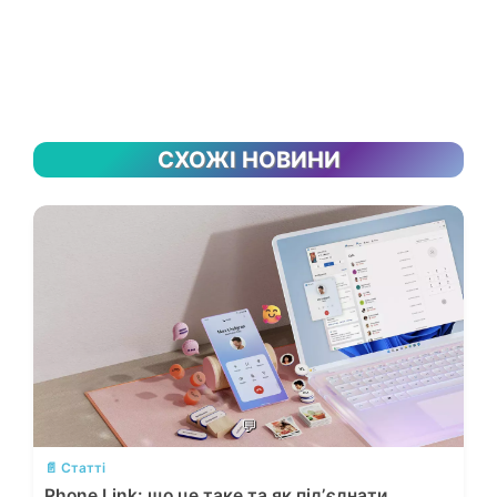
СХОЖІ НОВИНИ
💬
📄 Статті
Phone Link: що це таке та як підʼєднати