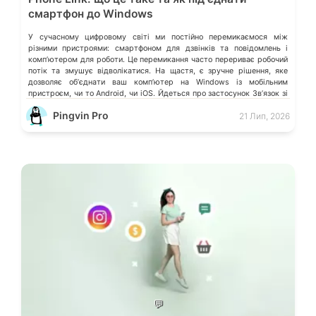
смартфон до Windows
У сучасному цифровому світі ми постійно перемикаємося між
різними пристроями: смартфоном для дзвінків та повідомлень і
компʼютером для роботи. Це перемикання часто перериває робочий
потік та змушує відволікатися. На щастя, є зручне рішення, яке
дозволяє обʼєднати ваш компʼютер на Windows із мобільним
пристроєм, чи то Android, чи iOS. Йдеться про застосунок Звʼязок зі
смартфоном (Phone Link) від Microsoft, що перетворює ваш ПК на
Pingvin Pro
21 Лип, 2026
своєрідний «міст» до функцій смартфона.
💬