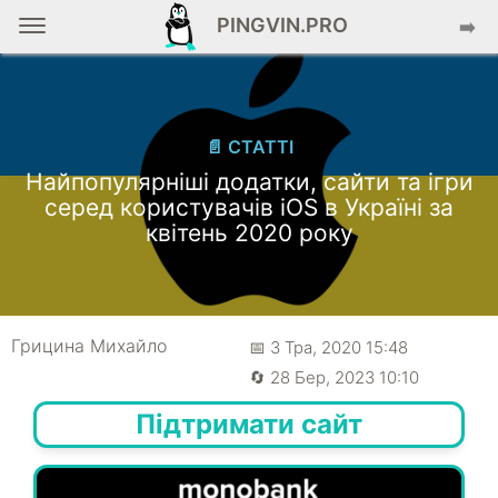
PINGVIN.PRO
➡️
📄 СТАТТІ
Найпопулярніші додатки, сайти та ігри
серед користувачів iOS в Україні за
квітень 2020 року
Грицина Михайло
📅 3 Тра, 2020 15:48
🔄 28 Бер, 2023 10:10
Підтримати сайт