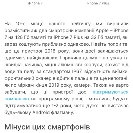
iPhone 7
iPhone 7 Plus
На 10-е місце нашого рейтингу ми вирішили
розмістити аж два смартфони компанії Apple – iPhone
7 на 128 Гб пам’яті та iPhone 7 Plus на 32 Гб пам’яті, які
зараз коштують приблизно однаково. Навіть попри те,
що це пристрої 2016 року, вони досі залишаються
одними з найцікавіших. І причина цьому – потужна та
швидка начинка, міцні алюмінієві корпуси, захист від
води та пилу за стандартом IP67, відсутність виїмки,
фронтальний сканер відбитків пальців та ще непогані,
як по міркам кінця 2019 року, камери. Також не варто
забувати, що ці пристрої досі
підтримуються
компанією
на програмному рівні, і можливо, будуть
підтримуватися ще 1-2 роки, чого дуже не вистачає
будь-якому Android флагману.
Мінуси цих смартфонів