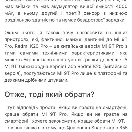
має виїмки та має акумулятор вищої ємності 4000
мАг, в ньому другий і третій сенсор з нижчою
роздільною здатністю та немає бездротової зарядки.
Окрім цього, я також хочу наголосити на інших
пристроях, які, фактично, майже ідентичні до Mi 9T
Pro. Redmi K20 Pro – це китайська версія Mi 9T Pro з
тими самими технічними характеристиками, яка
може в Україні навіть коштувати трішки дешевше. А
Mi 9T (міжнародна версія) або Redmi K20 (китайська
версія), поступаються Mi 9T Pro лише в платформі та
деякими дрібними штуками.
Отже, тоді який обрати?
І тут відповідь проста. Якщо ви граєте на смартфоні,
краще обрати Mi 9T Pro. Якщо ви не граєте на
смартфоні і хочете зекономити, краще обрати Mi 9T. І
головна фішка є в тому, що Qualcomm Snapdragon 855