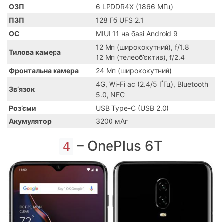
ОЗП
6 LPDDR4X (1866 МГц)
ПЗП
128 Гб UFS 2.1
ОС
MIUI 11 на базі Android 9
12 Мп (ширококутний), f/1.8
Тилова камера
12 Мп (телеоб’єктив), f/2.4
Фронтальна камера
24 Мп (ширококутний)
4G, Wi-Fi ac (2.4/5 ҐГц), Bluetooth
Зв’язок
5.0, NFC
Роз’єми
USB Type-C (USB 2.0)
Акумулятор
3200 мАг
– OnePlus 6T
4