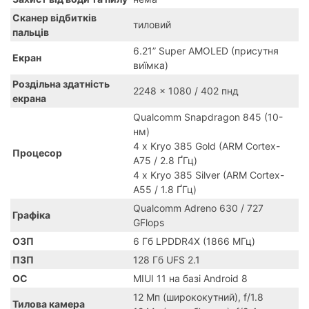
Сканер відбитків
тиловий
пальців
6.21” Super AMOLED (присутня
Екран
виїмка)
Роздільна здатність
2248 x 1080 / 402 пнд
екрана
Qualcomm Snapdragon 845 (10-
нм)
4 x Kryo 385 Gold (ARM Cortex-
Процесор
A75 / 2.8 ҐГц)
4 x Kryo 385 Silver (ARM Cortex-
A55 / 1.8 ҐГц)
Qualcomm Adreno 630 / 727
Графіка
GFlops
ОЗП
6 Гб LPDDR4X (1866 МГц)
ПЗП
128 Гб UFS 2.1
ОС
MIUI 11 на базі Android 8
12 Мп (ширококутний), f/1.8
Тилова камера