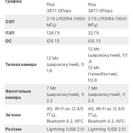
Графіка
Plus
Plus
387.1 GFlops
387.1 GFlops
2 Гб LPDDR4 (1600
3 Гб LPDDR4 (1600
ОЗП
МГц)
МГц)
ПЗП
128 Гб
32 Гб
ОС
iOS 13
iOS 13
12 Мп
(ширококутний), f/1
12 Мп
.8
Тилова камера
(ширококутний), f/
12 Мп
1.8
(телеоб’єктив),
f/2.8
7 Мп
7 Мп
Фронтальна
(ширококутний), f/
(ширококутний), f/
камера
2.2
2.2
4G, Wi-Fi ac (2.4/5
4G, Wi-Fi ac (2.4/5
Зв’язок
ҐГц),
ҐГц),
Bluetooth 4.2, NFC
Bluetooth 4.2, NFC
Роз’єми
Lightning (USB 2.0)
Lightning (USB 2.0)