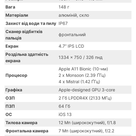
Вага
148 г
Матеріали
алюміній, скло
Захист від води та пилу
IP67
Сканер відбитків
фронтальний
пальців
Екран
4.7” IPS LCD
Роздільна здатність
1334 x 750 / 326 пнд
екрана
Apple A11 Bionic (10-нм)
Процесор
2 x Monsoon (2.39 ҐГц)
4 x Mistral (1.42 ҐГц)
Графіка
Apple-designed GPU 3-core
ОЗП
2 Гб LPDDR4X (2133 МГц)
ПЗП
64 Гб
ОС
iOS 13
Тилова камера
12 Мп (ширококутний), f/1.8
Фронтальна камера
7 Мп (ширококутний), f/2.2