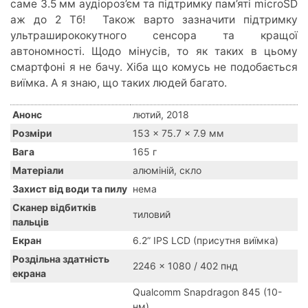
саме 3.5 мм аудіороз’єм та підтримку пам’яті microSD
аж до 2 Тб! Також варто зазначити підтримку
ультраширококутного сенсора та кращої
автономності. Щодо мінусів, то як таких в цьому
смартфоні я не бачу. Хіба що комусь не подобається
виїмка. А я знаю, що таких людей багато.
Анонс
лютий, 2018
Розміри
153 x 75.7 x 7.9 мм
Вага
165 г
Матеріали
алюміній, скло
Захист від води та пилу
нема
Сканер відбитків
тиловий
пальців
Екран
6.2” IPS LCD (присутня виїмка)
Роздільна здатність
2246 x 1080 / 402 пнд
екрана
Qualcomm Snapdragon 845 (10-
нм)