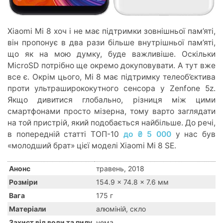
Xiaomi Mi 8 хоч і не має підтримки зовнішньої пам’яті,
він пропонує в два рази більше внутрішньої пам’яті,
що як на мою думку, буде важливіше. Оскільки
MicroSD потрібно ще окремо докуповувати. А тут вже
все є. Окрім цього, Mi 8 має підтримку телеоб’єктива
проти ультраширококутного сенсора у Zenfone 5z.
Якщо дивитися глобально, різниця між цими
смартфонами просто мізерна, тому варто заглядати
на той пристрій, який подобається найбільше. До речі,
в попередній статті ТОП-10
до ₴ 5 000
у нас був
«молодший брат» цієї моделі Xiaomi Mi 8 SE.
Анонс
травень, 2018
Розміри
154.9 x 74.8 x 7.6 мм
Вага
175 г
Матеріали
алюміній, скло
Захист від води та пилу
нема