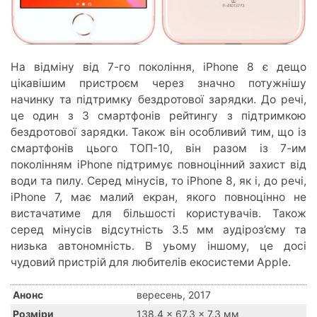
На відміну від 7-го покоління, iPhone 8 є дещо
цікавішим пристроєм через значно потужнішу
начинку та підтримку бездротової зарядки. До речі,
це один з 3 смартфонів рейтингу з підтримкою
бездротової зарядки. Також він особливий тим, що із
смартфонів цього ТОП-10, він разом із 7-им
поколінням iPhone підтримує повноцінний захист від
води та пилу. Серед мінусів, то iPhone 8, як і, до речі,
iPhone 7, має малий екран, якого повноцінно не
вистачатиме для більшості користувачів. Також
серед мінусів відсутність 3.5 мм аудіроз’єму та
низька автономність. В уьому іншому, це досі
чудовий пристрій для любителів екосистеми Apple.
Анонс
вересень, 2017
Розміри
138.4 x 67.3 x 7.3 мм