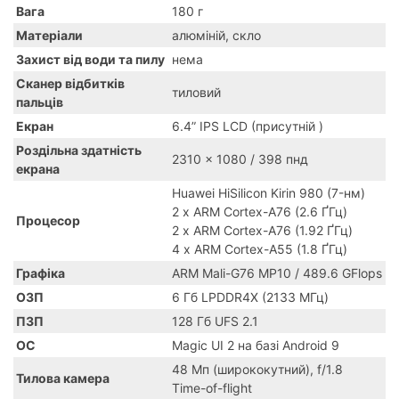
Вага
180 г
Матеріали
алюміній, скло
Захист від води та пилу
нема
Сканер відбитків
тиловий
пальців
Екран
6.4” IPS LCD (присутній )
Роздільна здатність
2310 x 1080 / 398 пнд
екрана
Huawei HiSilicon Kirin 980 (7-нм)
2 x ARM Cortex-A76 (2.6 ҐГц)
Процесор
2 x ARM Cortex-A76 (1.92 ҐГц)
4 x ARM Cortex-A55 (1.8 ҐГц)
Графіка
ARM Mali-G76 MP10 / 489.6 GFlops
ОЗП
6 Гб LPDDR4X (2133 МГц)
ПЗП
128 Гб UFS 2.1
ОС
Magic UI 2 на базі Android 9
48 Мп (ширококутний), f/1.8
Тилова камера
Time-of-flight