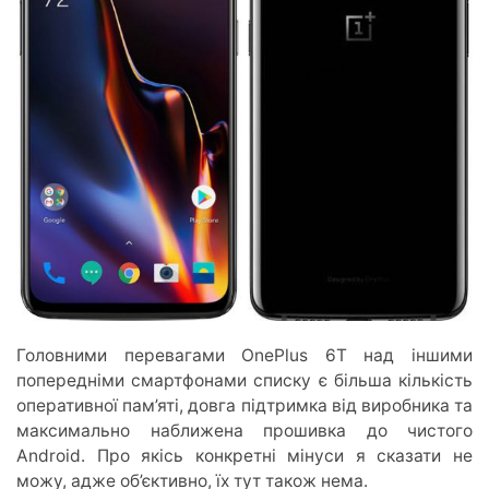
Головними перевагами OnePlus 6T над іншими
попередніми смартфонами списку є більша кількість
оперативної пам’яті, довга підтримка від виробника та
максимально наближена прошивка до чистого
Android. Про якісь конкретні мінуси я сказати не
можу, адже об’єктивно, їх тут також нема.