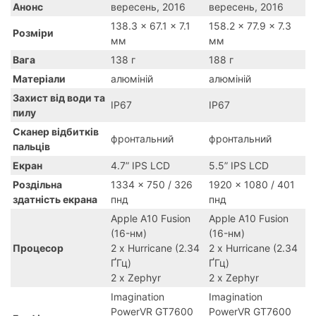
Анонс
вересень, 2016
вересень, 2016
138.3 x 67.1 x 7.1
158.2 x 77.9 x 7.3
Розміри
мм
мм
Вага
138 г
188 г
Матеріали
алюміній
алюміній
Захист від води та
IP67
IP67
пилу
Сканер відбитків
фронтальний
фронтальний
пальців
Екран
4.7” IPS LCD
5.5” IPS LCD
Роздільна
1334 x 750 / 326
1920 x 1080 / 401
здатність екрана
пнд
пнд
Apple A10 Fusion
Apple A10 Fusion
(16-нм)
(16-нм)
Процесор
2 x Hurricane (2.34
2 x Hurricane (2.34
ҐГц)
ҐГц)
2 x Zephyr
2 x Zephyr
Imagination
Imagination
PowerVR GT7600
PowerVR GT7600