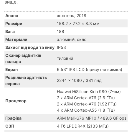
вище.
Анонс
жовтень, 2018
Розміри
158.2 x 77.2 x 8.3 мм
Вага
188 г
Матеріали
алюміній, скло
Захист від води та пилу
IP53
Сканер відбитків
тиловий
пальців
Екран
6.53” IPS LCD (присутня виїмка)
Роздільна здатність
2244 x 1080 / 381 пнд
екрана
Huawei HiSilicon Kirin 980 (7-нм)
2 x ARM Cortex-A76 (2.6 ҐГц)
Процесор
2 x ARM Cortex-A76 (1.92 ҐГц)
4 x ARM Cortex-A55 (1.8 ҐГц)
Графіка
ARM Mali-G76 MP10 / 489.6 GFlops
ОЗП
4 Гб LPDDR4X (2133 МГц)