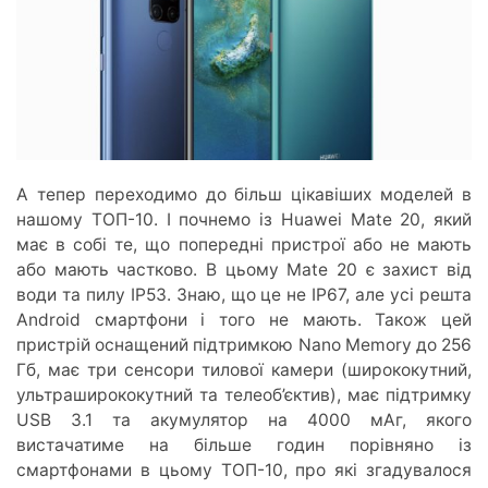
А тепер переходимо до більш цікавіших моделей в
нашому ТОП-10. І почнемо із Huawei Mate 20, який
має в собі те, що попередні пристрої або не мають
або мають частково. В цьому Mate 20 є захист від
води та пилу IP53. Знаю, що це не IP67, але усі решта
Android смартфони і того не мають. Також цей
пристрій оснащений підтримкою Nano Memory до 256
Гб, має три сенсори тилової камери (ширококутний,
ультраширококутний та телеоб’єктив), має підтримку
USB 3.1 та акумулятор на 4000 мАг, якого
вистачатиме на більше годин порівняно із
смартфонами в цьому ТОП-10, про які згадувалося