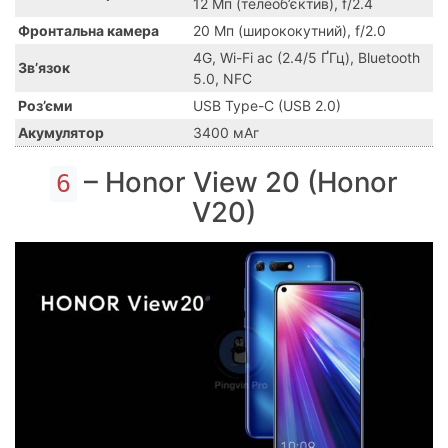
12 Мп (телеоб’єктив), f/2.4
Фронтальна камера
20 Мп (ширококутний), f/2.0
4G, Wi-Fi ac (2.4/5 ҐГц), Bluetooth
Зв’язок
5.0, NFC
Роз’єми
USB Type-C (USB 2.0)
Акумулятор
3400 мАг
– Honor View 20 (Honor
6
V20)