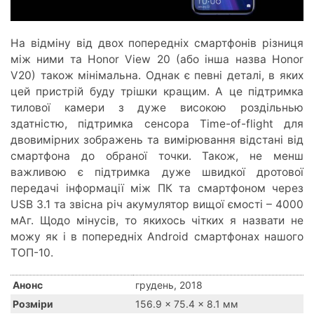
На відміну від двох попередніх смартфонів різниця
між ними та Honor View 20 (або інша назва Honor
V20) також мінімальна. Однак є певні деталі, в яких
цей пристрій буду трішки кращим. А це підтримка
тилової камери з дуже високою роздільнью
здатністю, підтримка сенсора Time-of-flight для
двовимірних зображень та вимірювання відстані від
смартфона до обраної точки. Також, не менш
важливою є підтримка дуже швидкої дротової
передачі інформації між ПК та смартфоном через
USB 3.1 та звісна річ акумулятор вищої ємості – 4000
мАг. Щодо мінусів, то якихось чітких я назвати не
можу як і в попередніх Android смартфонах нашого
ТОП-10.
Анонс
грудень, 2018
Розміри
156.9 x 75.4 x 8.1 мм