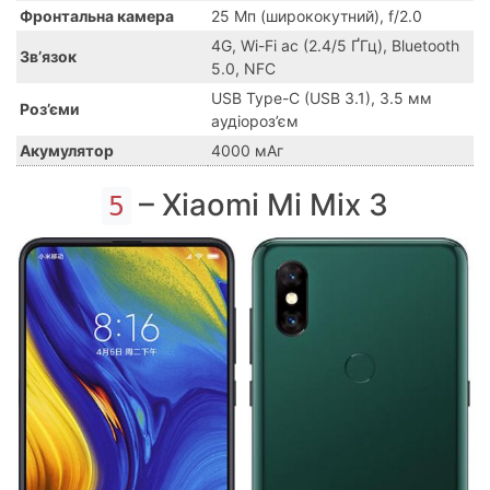
Фронтальна камера
25 Мп (ширококутний), f/2.0
4G, Wi-Fi ac (2.4/5 ҐГц), Bluetooth
Зв’язок
5.0, NFC
USB Type-C (USB 3.1), 3.5 мм
Роз’єми
аудіороз’єм
Акумулятор
4000 мАг
– Xiaomi Mi Mix 3
5