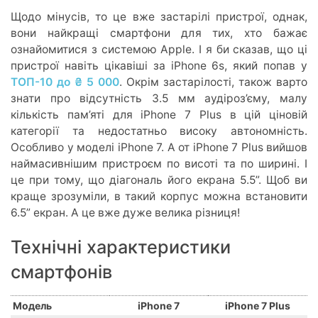
Щодо мінусів, то це вже застарілі пристрої, однак,
вони найкращі смартфони для тих, хто бажає
ознайомитися з системою Apple. І я би сказав, що ці
пристрої навіть цікавіші за iPhone 6s, який попав у
ТОП-10 до ₴ 5 000
. Окрім застарілості, також варто
знати про відсутність 3.5 мм аудіроз’єму, малу
кількість пам’яті для iPhone 7 Plus в цій ціновій
категорії та недостатньо високу автономність.
Особливо у моделі iPhone 7. А от iPhone 7 Plus вийшов
наймасивнішим пристроєм по висоті та по ширині. І
це при тому, що діагональ його екрана 5.5”. Щоб ви
краще зрозуміли, в такий корпус можна встановити
6.5” екран. А це вже дуже велика різниця!
Технічні характеристики
смартфонів
Модель
iPhone 7
iPhone 7 Plus