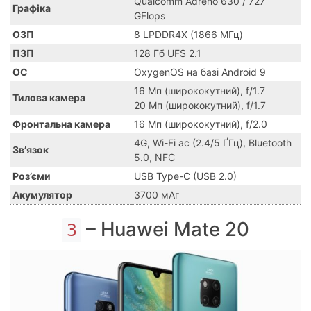
Qualcomm Adreno 630 / 727
Графіка
GFlops
ОЗП
8 LPDDR4X (1866 МГц)
ПЗП
128 Гб UFS 2.1
ОС
OxygenOS на базі Android 9
16 Мп (ширококутний), f/1.7
Тилова камера
20 Мп (ширококутний), f/1.7
Фронтальна камера
16 Мп (ширококутний), f/2.0
4G, Wi-Fi ac (2.4/5 ҐГц), Bluetooth
Зв’язок
5.0, NFC
Роз’єми
USB Type-C (USB 2.0)
Акумулятор
3700 мАг
– Huawei Mate 20
3