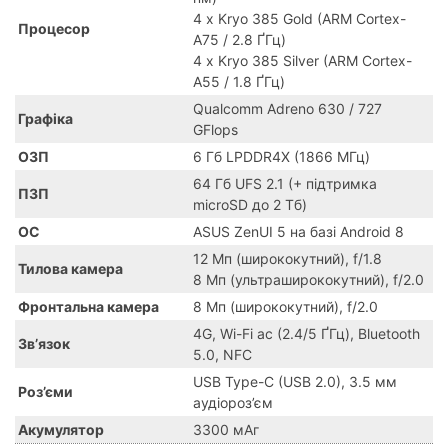
4 x Kryo 385 Gold (ARM Cortex-
Процесор
A75 / 2.8 ҐГц)
4 x Kryo 385 Silver (ARM Cortex-
A55 / 1.8 ҐГц)
Qualcomm Adreno 630 / 727
Графіка
GFlops
ОЗП
6 Гб LPDDR4X (1866 МГц)
64 Гб UFS 2.1 (+ підтримка
ПЗП
microSD до 2 Тб)
ОС
ASUS ZenUI 5 на базі Android 8
12 Мп (ширококутний), f/1.8
Тилова камера
8 Мп (ультраширококутний), f/2.0
Фронтальна камера
8 Мп (ширококутний), f/2.0
4G, Wi-Fi ac (2.4/5 ҐГц), Bluetooth
Зв’язок
5.0, NFC
USB Type-C (USB 2.0), 3.5 мм
Роз’єми
аудіороз’єм
Акумулятор
3300 мАг