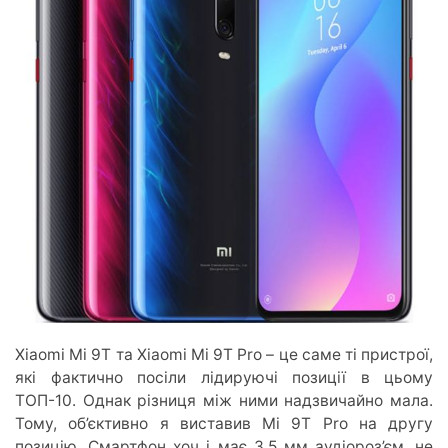
Xiaomi Mi 9T та Xiaomi Mi 9T Pro – це саме ті пристрої,
які фактично посіли лідируючі позиції в цьому
ТОП-10. Однак різниця між ними надзвичайно мала.
Тому, об’єктивно я виставив Mi 9T Pro на другу
позицію. Смартфон хоч і має 3.5 мм аудіороз’єм, не