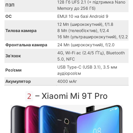
128 Гб UFS 2.1 (+ підтримка Nano
ПЗП
Memory до 256 Гб)
ОС
EMUI 10 на базі Android 9
12 Мп (ширококутний), f/1.8
Тилова камера
8 Мп (телеоб’єктив), f/2.4
16 Мп (ультраширококутний), f/2.2
Фронтальна камера
24 Мп (ширококутний), f/2.0
4G, Wi-Fi ac (2.4/5 ҐГц), Bluetooth
Зв’язок
5.0, NFC
USB Type-C (USB 3.1), 3.5 мм
Роз’єми
аудіороз’єм
Акумулятор
4000 мАг
– Xiaomi Mi 9T Pro
2