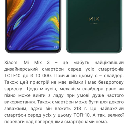
Xiaomi Mi Mix 3 – це мабуть найцікавіший
дизайнерський смартфон серед усіх смартфонів
ТОП-10 до ₴ 10 000. Причиною цьому є – слайдер.
Також цей пристрій не має виїмки і має бездротову
зарядку. Щодо мінусів, механізм слайдера рано чи
пізно може вийти з ладу при умові дуже частого
використання. Також смартфон може бути для декого
заважким, адже він важить 218 г. Це найважчий
смартфон серед усіх у цьому ТОП-10. А так, великої
переваги над попередніми смартфонами нема.