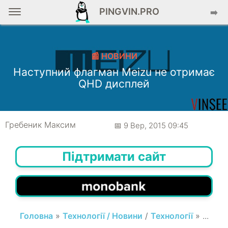
PINGVIN.PRO
➡️
📰 НОВИНИ
Наступний флагман Meizu не отримає
QHD дисплей
Гребеник Максим
📅 9 Вер, 2015 09:45
Підтримати сайт
Головна
»
Технології / Новини
/
Технології
» ...