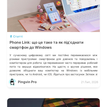
💬
📄 Статті
Phone Link: що це таке та як підʼєднати
смартфон до Windows
У сучасному цифровому світі ми постійно перемикаємося між
різними пристроями: смартфоном для дзвінків та повідомлень і
компʼютером для роботи. Це перемикання часто перериває робочий
потік та змушує відволікатися. На щастя, є зручне рішення, яке
дозволяє обʼєднати ваш компʼютер на Windows із мобільним
пристроєм, чи то Android, чи iOS. Йдеться про застосунок Звʼязок зі
смартфоном (Phone Link) від Microsoft, що перетворює ваш ПК на
Pingvin Pro
21 Лип, 2026
своєрідний «міст» до функцій смартфона.