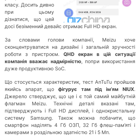
класу. Досить дивно
при цьому
дізнатися, що цей
досі безіменний девайс отримає Full HD екран.
За словами голови компанії, Meizu хоче
сконцентруватися на дизайні і загальній зручності
роботи з пристроєм.
QHD екран в цій ситуації
компанія вважає надмірністю
, попри використання
дуже продуктивною SoC.
Що стосується характеристик, тест AnTuTu пройшов
якийсь апарат, що
фігурує там під ім’ям NIUX
.
Джерело стверджує, що це і є той самий майбутній
флагман Meizu. Технічні деталі вказані там,
підтверджують і Full HD дисплей, і однокристальну
систему Samsung. Також можна побачити, що
смартфон наділять 4 Гб ОЗП, 32 Гб флеш-пам’яті і
камерами з роздільною здатністю 21 і 5 Мп.