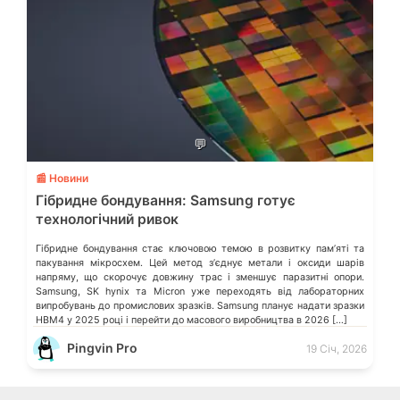
💬
📰 Новини
Гібридне бондування: Samsung готує
технологічний ривок
Гібридне бондування стає ключовою темою в розвитку памʼяті та
пакування мікросхем. Цей метод зʼєднує метали і оксиди шарів
напряму, що скорочує довжину трас і зменшує паразитні опори.
Samsung, SK hynix та Micron уже переходять від лабораторних
випробувань до промислових зразків. Samsung планує надати зразки
HBM4 у 2025 році і перейти до масового виробництва в 2026 […]
Pingvin Pro
19 Січ, 2026