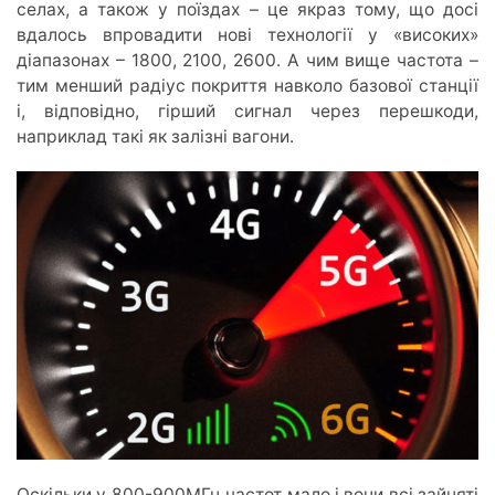
селах, а також у поїздах – це якраз тому, що досі
вдалось впровадити нові технології у «високих»
діапазонах – 1800, 2100, 2600. А чим вище частота –
тим менший радіус покриття навколо базової станції
і, відповідно, гірший сигнал через перешкоди,
наприклад такі як залізні вагони.
Оскільки у 800-900МГц частот мало і вони всі зайняті