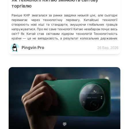
торгівлю
Раніше КНР змагалася за ринки завдяки низькій ціні, але сьогодні
перемагає через технологічну перевагу. Китайські технології
створюють нові ніші та стандарти, змушуючи глобальних гравців
напружуватися. Про які саме технології Китаю незабаром почує весь
світ? Як Китай став світовим лідером технологій Технологічність
країни — це не випадковість, а результат колосальних державних
інвестицій, жорсткого протекціонізму та здатності […]
Pingvin Pro
26 Бер, 2026
💬