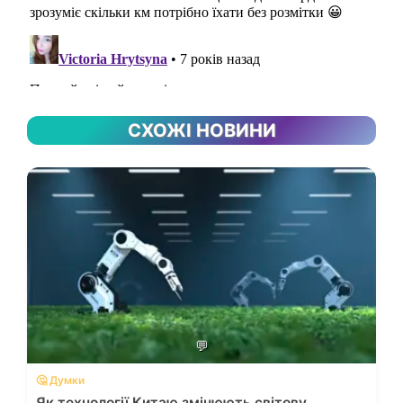
СХОЖІ НОВИНИ
💬
🤔 Думки
Як технології Китаю змінюють світову