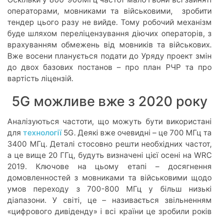
операторами, мовниками та військовими, зробити
тендер цього разу не вийде. Тому робочий механізм
буде шляхом переліцензування діючих операторів, з
врахуванням обмежень від мовників та військових.
Вже восени планується подати до Уряду проект змін
до двох базових постанов – про план РЧР та про
вартість ліцензій.
5G можливе вже з 2020 року
Аналізуються частоти, що можуть бути використані
для
технології
5G. Деякі вже очевидні – це 700 МГц та
3400 МГц. Деталі стосовно решти необхідних частот,
а це вище 20 ГГц, будуть визначені цієї осені на WRC
2019. Ключове на цьому етапі – досягнення
домовленностей з мовниками та військовими щодо
умов переходу з 700-800 МГц у більш низькі
діапазони. У світі, це – називається звільненням
«цифрового дивіденду» і всі країни це зробили років