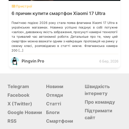
⌨️ Пристрої
6 причин купити смартфон Xiaomi 17 Ultra
Помітною подією 2026 року стала поява флагмана Xiaomi 17 Ultra в
українських магазинах. Новинка успішно поєднує в собі потужне
«залізо», дивовижну якість зображення, просунуті камерні технології
та тривалий час автономної роботи. Детальніше про те, чому цей
смартфон можна вважати одним з найкращих пропозицій на ринку у
своєму класі, розповідаємо в статті нижче. Флагманська камера
200 […]
Pingvin Pro
6 Бер, 2026
Telegram
Новини
Швидкість
інтернету
Facebook
Огляди
Про команду
X (Twitter)
Статті
Підтримати
Google Новини
Блоги
сайт
RSS
Смартфони