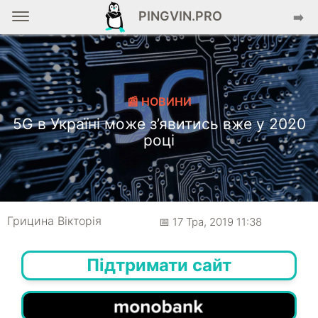
PINGVIN.PRO
➡️
📰 НОВИНИ
5G в Україні може з’явитись вже у 2020
році
Грицина Вікторія
📅 17 Тра, 2019 11:38
Підтримати сайт