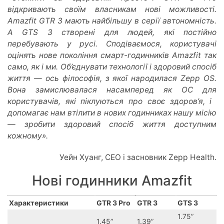
відкривають своїм власникам нові можливості.
Amazfit GTR 3 мають найбільшу в серії автономність.
A GTS 3 створені для людей, які постійно
перебувають у русі. Сподіваємося, користувачі
оцінять нове покоління смарт-годинників Amazfit так
само, як і ми. Об’єднувати технології і здоровий спосіб
життя — ось філософія, з якої народилася Zepp OS.
Вона замислювалася насамперед як ОС для
користувачів, які піклуються про своє здоров’я, і ​​
допомагає нам втілити в нових годинниках нашу місію
— зробити здоровий спосіб життя доступним
кожному».
Уейн Хуанг, CEO і засновник Zepp Health.
Нові годинники Amazfit
Характеристики
GTR 3 Pro
GTR 3
GTS 3
1.75”
1.45”
1.39”