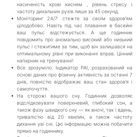
насиченість крові киснем , рівень стресу і
частоту дихальних рухів лише за 45 секунд.
Моніторинг 24/7: стежте за своїм здоров’ям
цілодобово. Навіть під час плавання в басейні
ваш пульс відстежується. А ще годинник
повідомить про аномально високий або низький
пульс і стежитиме за тим, щоб він залишався на
оптимальному рівні при виконанні вправ. Цінний
напарник на тренуванні!
Все зрозуміло. Індикатор PAI, розрахований на
основі даних про фізичну активність за останні 7
днів, повністю відображає ваш стан здоров’я і
самопочуття.
На сторожі вашого сну. Годинник дозволяє
відслідковувати поверхневий, глибокий сон, а
також фазу швидкого сну — як вночі, так і вдень,
тривалістю від 20 хвилин, а також частоту
дихання уві сні. Цю інформацію можна побачити
прямо на годиннику.