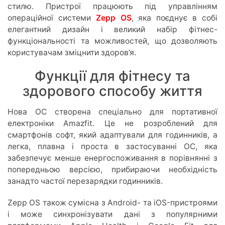
стилю. Пристрої працюють під управлінням
операційної системи
Zepp OS
, яка поєднує в собі
елегантний дизайн і великий набір фітнес-
функціональності та можливостей, що дозволяють
користувачам зміцнити здоров’я.
Функції для фітнесу та
здорового способу життя
Нова ОС створена спеціально для портативної
електроніки Amazfit. Це не розроблений для
смартфонів софт, який адаптували для годинників, а
легка, плавна і проста в застосуванні ОС, яка
забезпечує менше енергоспоживання в порівнянні з
попередньою версією, прибираючи необхідність
занадто частої перезарядки годинників.
Zepp OS також сумісна з Android- та iOS-пристроями
і може синхронізувати дані з популярними