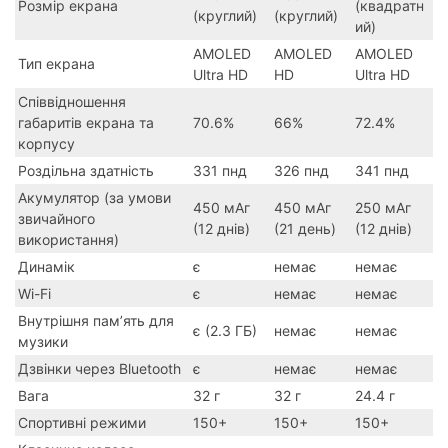
Розмір екрана
(квадратн
(круглий)
(круглий)
ий)
AMOLED
AMOLED
AMOLED
Тип екрана
Ultra HD
HD
Ultra HD
Співвідношення
габаритів екрана та
70.6%
66%
72.4%
корпусу
Роздільна здатність
331 пнд
326 пнд
341 пнд
Акумулятор (за умови
450 мАг
450 мАг
250 мАг
звичайного
(12 днів)
(21 день)
(12 днів)
використання)
Динамік
є
немає
немає
Wi-Fi
є
немає
немає
Внутрішня пам’ять для
є (2.3 ГБ)
немає
немає
музики
Дзвінки через Bluetooth
є
немає
немає
Вага
32 г
32 г
24.4 г
Спортивні режими
150+
150+
150+