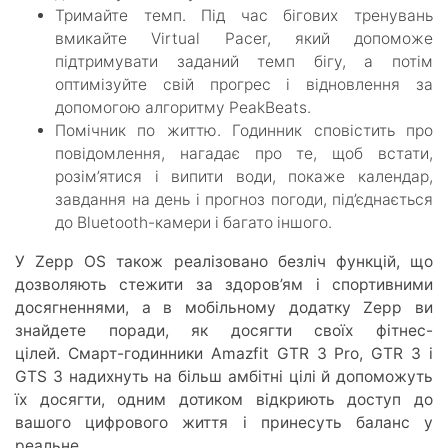
Тримайте темп. Під час бігових тренувань
вмикайте Virtual Pacer, який допоможе
підтримувати заданий темп бігу, а потім
оптимізуйте свій прогрес і відновлення за
допомогою алгоритму PeakBeats.
Помічник по життю. Годинник сповістить про
повідомлення, нагадає про те, щоб встати,
розім’ятися і випити води, покаже календар,
завдання на день і прогноз погоди, під’єднається
до Bluetooth-камери і багато іншого.
У Zepp OS також реалізовано безліч функцій, що
дозволяють стежити за здоров’ям і спортивними
досягненнями, а в мобільному додатку Zepp ви
знайдете поради, як досягти своїх фітнес-
цілей. Смарт-годинники Amazfit GTR 3 Pro, GTR 3 і
GTS 3 надихнуть на більш амбітні цілі й допоможуть
їх досягти, одним дотиком відкриють доступ до
вашого цифрового життя і принесуть баланс у
реальне.