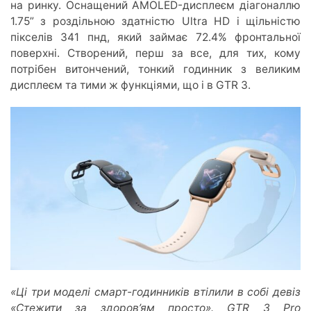
на ринку. Оснащений AMOLED-дисплеєм діагоналлю
1.75” з роздільною здатністю Ultra HD і щільністю
пікселів 341 пнд, який займає 72.4% фронтальної
поверхні. Створений, перш за все, для тих, кому
потрібен витончений, тонкий годинник з великим
дисплеєм та тими ж функціями, що і в GTR 3.
«Ці три моделі смарт-годинників втілили в собі девіз
«Стежити за здоров’ям просто». GTR 3 Pro