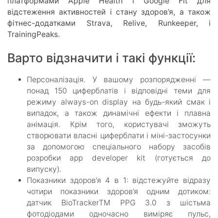
платформами Apple Health і Google Fit для
відстеження активностей і стану здоров’я, а також
фітнес-додатками Strava, Relive, Runkeeper, і
TrainingPeaks.
Варто відзначити і такі функції:
Персоналізація. У вашому розпорядженні —
понад 150 циферблатів і відповідні теми для
режиму always-on display на будь-який смак і
випадок, а також динамічні ефекти і плавна
анімація. Крім того, користувачі зможуть
створювати власні циферблати і міні-застосунки
за допомогою спеціального набору засобів
розробки app developer kit (готується до
випуску).
Показники здоров’я 4 в 1: відстежуйте відразу
чотири показники здоров’я одним дотиком:
датчик BioTrackerTM PPG 3.0 з шістьма
фотодіодами одночасно виміряє пульс,