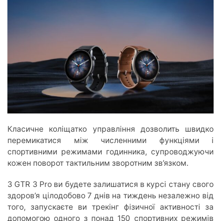
Класичне коліщатко управління дозволить швидко
перемикатися між численними функціями і
спортивними режимами годинника, супроводжуючи
кожен поворот тактильним зворотним зв’язком.
З GTR 3 Pro ви будете залишатися в курсі стану свого
здоров’я цілодобово 7 днів на тиждень незалежно від
того, запускаєте ви трекінг фізичної активності за
допомогою одного з понад 150 спортивних режимів