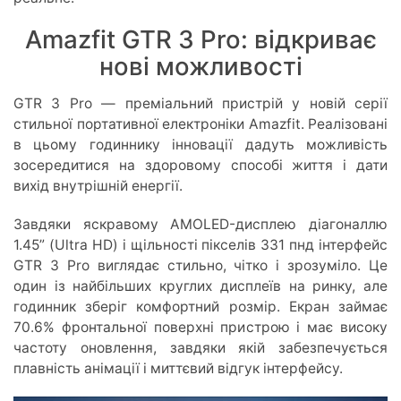
Amazfit GTR 3 Pro: відкриває
нові можливості
GTR 3 Pro — преміальний пристрій у новій серії
стильної портативної електроніки Amazfit. Реалізовані
в цьому годиннику інновації дадуть можливість
зосередитися на здоровому способі життя і дати
вихід внутрішній енергії.
Завдяки яскравому AMOLED-дисплею діагоналлю
1.45” (Ultra HD) і щільності пікселів 331 пнд інтерфейс
GTR 3 Pro виглядає стильно, чітко і зрозуміло. Це
один із найбільших круглих дисплеїв на ринку, але
годинник зберіг комфортний розмір. Екран займає
70.6% фронтальної поверхні пристрою і має високу
частоту оновлення, завдяки якій забезпечується
плавність анімації і миттєвий відгук інтерфейсу.