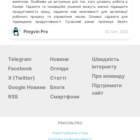
винятком. Особливо це актуально для тих, кого цікавить робота в
Каневі. Гаджети та інноваційні рішення можуть значно підвищити
продуктивність праці, надаючи нові можливості для організації
робочого процесу та управління часом. Основні гаджети для
підвищення продуктивності Сучасний ринок пропонує безліч
гаджетів, які можуть допомогти вам […]
Pingvin Pro
30 Лип, 2024
Telegram
Новини
Швидкість
інтернету
Facebook
Огляди
Про команду
X (Twitter)
Статті
Підтримати
Google Новини
Блоги
сайт
RSS
Смартфони
PINGVIN.PRO
Користувацька угода
Політика конфіденційності