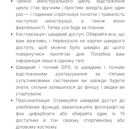
Трекінг менструального циклу. Відстеження
циклу стає зручним і простим: введіть дані один
раз — і годинник спрогнозує початок і тривалість
наступної менструації, а також вікно
фертильності. Тепер усе буде за планом.
Кастомізація і швидкий доступ. Обирайте все, що
вам важливо, і переносьте на картки швидкого
доступу, щоб можна було швидко до цього
повернутися протягом дня. Потрібна вам
інформація лише в одному тапі.
Швидкий і точний GPS. Із швидким і точним
відстеженням розташування за п’ятьма
супутниковими системами ви завжди будете
знати, скільки залишилося до фінішу і звідки ви
стартували.
Персоналізація. Отримуйте швидкий доступ до
улюблених функцій, завантажуйте фотографії на
фон циферблата або обирайте один із 15
доступних в тон своєму спортивному або
діловому костюму.