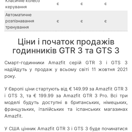
Класичне колесо
є
є
є
керування
Автоматичне
розпізнавання
є
є
є
тренування
Ціни і початок продажів
годинників GTR 3 та GTS 3
Смарт-годинники Amazfit серій GTR 3 і GTS 3
надійдуть у продаж у всьому світі 11 жовтня 2021
року.
У Європі ціни стартують від € 149.99 за Amazfit GTR 3
і GTS 3, та € 199.99 за Amazfit GTR 3 Pro. Всі три
моделі будуть доступні в британських, німецьких,
французьких, італійських та іспанських магазинах
Amazfit.
У США цінник Amazfit GTR 3 і GTS 3 буде починатися