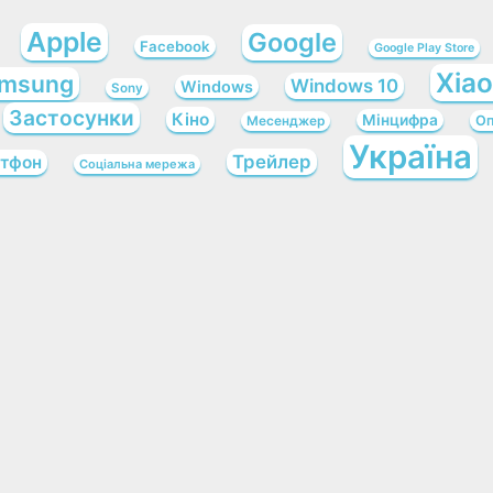
Apple
Google
Facebook
Google Play Store
Xia
msung
Windows 10
Windows
Sony
Застосунки
Кіно
Мінцифра
Оп
Месенджер
Україна
Трейлер
тфон
Соціальна мережа