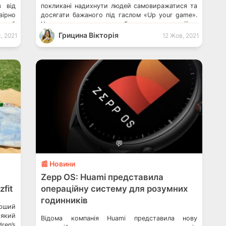
 від
покликані надихнути людей самовиражатися та
вірно
досягати бажаного під гаслом «Up your game».
овий
Це частина оновленого брендингу компанії, в
і при
якому особливу увагу приділили цінностям і
Грицина Вікторія
, 2021
12 Жов, 2021
цюють
стилю життя реальних користувачів. З новими
p OS,
моделями годинників від Amazfit […]
💬
📰 Новини
Zepp OS: Huami представила
fit
операційну систему для розумних
годинників
рший
який
Відома компанія Huami представила нову
ren’s