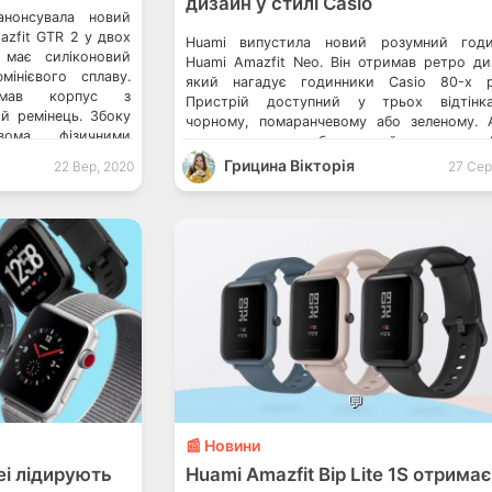
дизайн у стилі Casio
анонсувала новий
zfit GTR 2 у двох
Huami випустила новий розумний годи
 має силіконовий
Huami Amazfit Neo. Він отримав ретро ди
інієвого сплаву.
який нагадує годинники Casio 80-х р
римав корпус з
Пристрій доступний у трьох відтінк
ий ремінець. Збоку
чорному, помаранчевому або зеленому. 
вома фізичними
може випустити бюджетний годинник A
опками. Фітнес-
Watch SE Huami представила розумні годи
Грицина Вікторія
22 Вер, 2020
27 Сер
Band 5 отримав
Zepp E Розумні ваги Amazfit Smart S
озумний годинник
отримають цікаві функції Huami Amazfi
оснащений пульсометром, […]
💬
📰 Новини
ei лідирують
Huami Amazfit Bip Lite 1S отрима