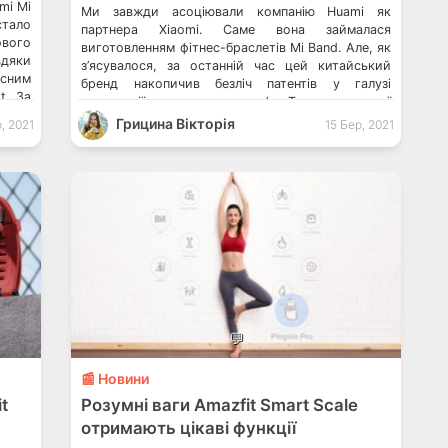
mi Mi
Ми завжди асоціювали компанію Huami як
стало
партнера Xiaomi. Саме вона займалася
ового
виготовленням фітнес-браслетів Mi Band. Але, як
вдяки
з’ясувалося, за останній час цей китайський
асним
бренд накопичив безліч патентів у галузі
t. За
технології охорони здоров’я. Тепер пристрої
and 6
Amazfit стають цілком серйозним конкурентом
Грицина Вікторія
, 2021
15 Бер, 2021
Huami
для відомих виробників розумних годинників. За
останній рік Huami випустила безліч носимих
пристроїв, і тепер в центрі […]
💬
📰 Новини
t
Розумні ваги Amazfit Smart Scale
отримають цікаві функції