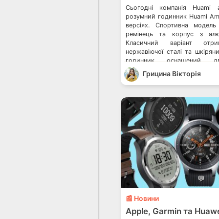
Сьогодні компанія Huami 
розумний годинник Huami Ama
версіях. Спортивна модель
ремінець та корпус з алюм
Класичний варіант от
нержавіючої сталі та шкірян
годинник оснащений д
багатофункціональними кн
Грицина Вікторія
браслет Huami Amazfit 
підтримку Alexa та SpO2 Р
Kospet Prime […]
💬
📰 Новини
Apple, Garmin та Huaw