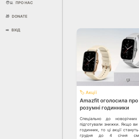
🧑‍💻
ПРО НАС
🎁
DONATE
➡️
ВХІД
💬
🏷️ Акції
Amazfit оголосила про
розумні годинники
Спеціально до новорічних
підготували знижки. Якщо ви
годинник, то ці акції стануть
грудня до 4 січня сма