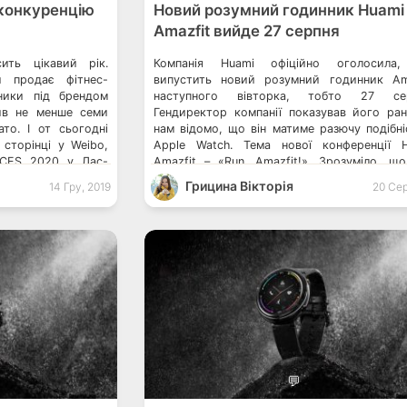
Новий розумний годинник Huami
 конкуренцію
Amazfit вийде 27 серпня
Компанія Huami офіційно оголосила
ить цікавий рік.
випустить новий розумний годинник Am
й продає фітнес-
наступного вівторка, тобто 27 сер
ники під брендом
Гендиректор компанії показував його ран
тив не менше семи
нам відомо, що він матиме разючу подібні
то. І от сьогодні
Apple Watch. Тема нової конференції 
 сторінці у Weibo,
Amazfit – «Run, Amazfit!». Зрозуміло, щ
 CES 2020 у Лас-
слоган натхненний фільмом Форрест Ґ
ах заходу будуть
Грицина Вікторія
14 Гру, 2019
20 Сер
натякає на те, що це буде ще один […]
…]
💬