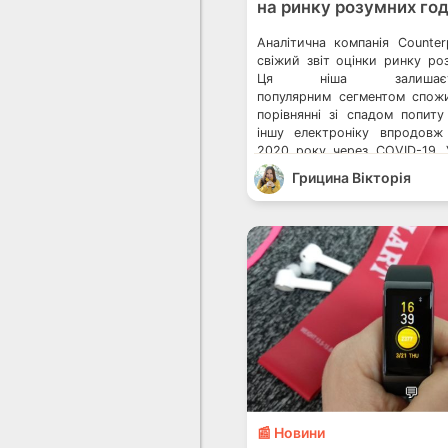
на ринку розумних го
Аналітична компанія Counter
свіжий звіт оцінки ринку ро
Ця ніша залишаєт
популярним сегментом спож
порівнянні зі спадом попит
іншу електроніку впродовж
2020 року через COVID-19. 
року був відвантажено близь
Грицина Вікторія
годинників. Vivo запатентув
для розумного годинника 
отримали […]
💬
📰 Новини