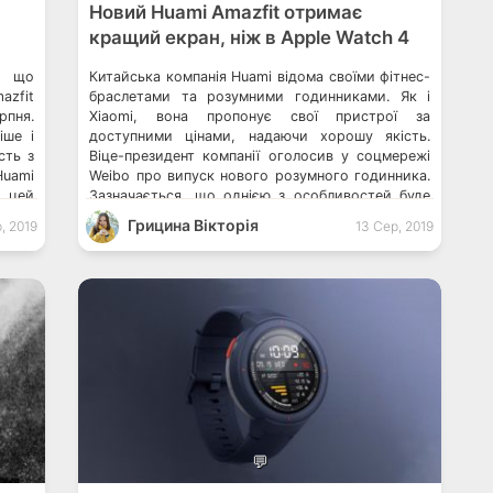
Новий Huami Amazfit отримає
кращий екран, ніж в Apple Watch 4
, що
Китайська компанія Huami відома своїми фітнес-
azfit
браслетами та розумними годинниками. Як і
пня.
Xiaomi, вона пропонує свої пристрої за
іше і
доступними цінами, надаючи хорошу якість.
сть з
Віце-президент компанії оголосив у соцмережі
Huami
Weibo про випуск нового розумного годинника.
о цей
Зазначається, що однією з особливостей буде
амп і
висока кількість пнд (пікселів на дюйм). А саме
Грицина Вікторія
, 2019
13 Сер, 2019
341 пнд, що перевершує показник Apple Watch 4
[…]
💬