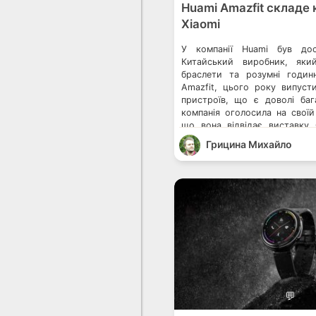
Huami Amazfit складе
Xiaomi
У компанії Huami був дос
Китайський виробник, яки
браслети та розумні годин
Amazfit, цього року випус
пристроїв, що є доволі бага
компанія оголосила на своїй
що вона відвідає виставку
Веґасі. Саме там, в рамк
Грицина Михайло
представлені нові продукти. [
💬