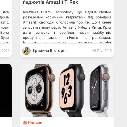
ґаджетів Amazfit T-Rex
, яка
Компанія Huami Technology, що відома своїми
ідома
розумними носимими ґаджетами під брендом
fit.
Amazfit, сьогодні оголосила про те, що 1 січня
 нову
запустить нову серію Amazfit T-Rex в Китаї. Крім
 Вона
дати запуску і серійної назви майбутніх
 буде
продуктів, компанія нічого не розказала.
овних
Невідомо, які ґаджети належатимуть до цієї
 – 30
серії Amazfit T-Rex і що вона взагалі
Грицина Вікторія
, 2020
26 Гру, 2019
, цей
означає. Проте, існує ймовірність того, що […]
💬
📰 Новини