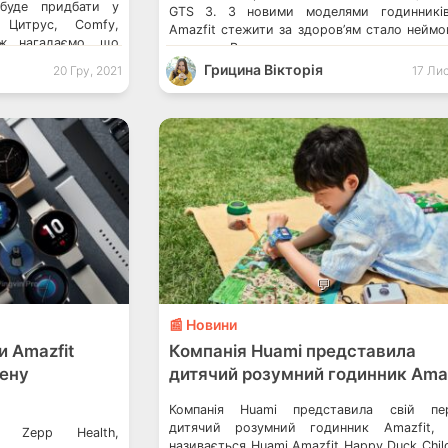
буде придбати у
GTS 3. З новими моделями годинників
 Цитрус, Comfy,
Amazfit стежити за здоров’ям стало неймо
ож нагадаємо, що
просто. Вони допомагають вести здор
годинники Amazfit:
спосіб життя, бути продуктивнішими 
Грицина Вікторія
20 Гру, 2021
17 Лис
цьому виглядати стильно. Пристрої пра
під управлінням операційної системи Zep
що поєднує елегантний […]
💬
📰 Новини
и Amazfit
Компанія Huami представила
ену
дитячий розумний годинник Amaz
Компанія Huami представила свій пе
дитячий розумний годинник Amazfit, 
ї Zepp Health,
називається Huami Amazfit Happy Duck Child