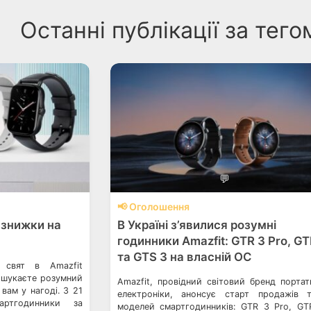
Останні публікації за тего
💬
📢 Оголошення
 знижки на
В Україні з’явилися розумні
годинники Amazfit: GTR 3 Pro, GT
та GTS 3 на власній ОС
 свят в Amazfit
 шукаєте розумний
Amazfit, провідний світовий бренд портат
 вам у нагоді. З 21
електроніки, анонсує старт продажів 
ртгодинники за
моделей смартгодинників: GTR 3 Pro, GT