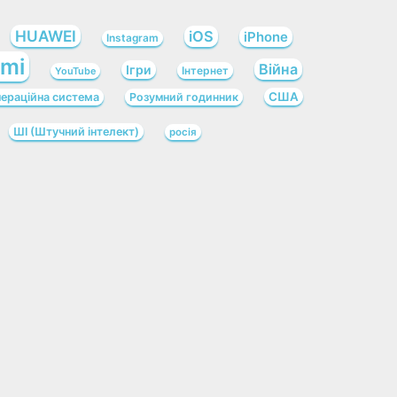
HUAWEI
iOS
iPhone
Instagram
omi
Війна
Ігри
Інтернет
YouTube
США
ераційна система
Розумний годинник
ШІ (Штучний інтелект)
росія