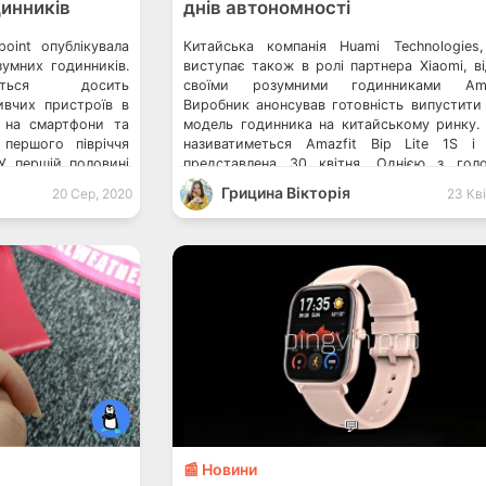
динників
днів автономності
point опублікувала
Китайська компанія Huami Technologies
зумних годинників.
виступає також в ролі партнера Xiaomi, в
ься досить
своїми розумними годинниками Amaz
ивчих пристроїв в
Виробник анонсував готовність випустити
у на смартфони та
модель годинника на китайському ринку.
 першого півріччя
називатиметься Amazfit Bip Lite 1S і
У першій половині
представлена 30 квітня. Однією з гол
ко 42 млн розумних
особливостей новинки стане автономність
Грицина Вікторія
20 Сер, 2020
23 Кві
ала три циферблати
днів на одному заряді. Як зрозуміло з назви
Смартфони Xiaomi
[…]
💬
📰 Новини