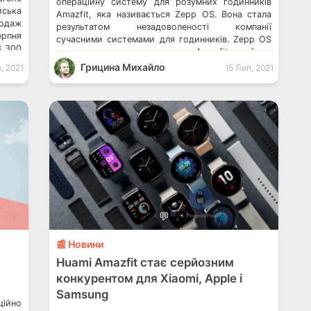
операційну систему для розумних годинників
йська
Amazfit, яка називається Zepp OS. Вона стала
родаж
результатом незадоволеності компанії
ерпня
сучасними системами для годинників. Zepp OS
3 300
на розумних годинниках Amazfit займає
g має
приблизно 55 МБ пам’яті. На перший погляд
Грицина Михайло
р, 2021
15 Лип, 2021
може здатися, що в ній буде мало
функціональностей, проте це не так. Для
прикладу, ОС має нові динамічні ефекти з […]
💬
📰 Новини
Huami Amazfit стає серйозним
конкурентом для Xiaomi, Apple і
Samsung
ійно