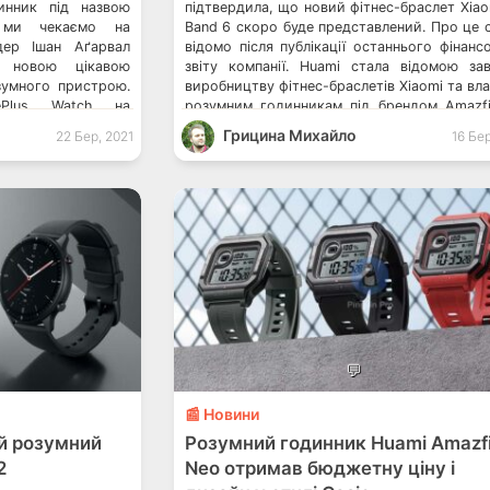
инник під назвою
підтвердила, що новий фітнес-браслет Xiao
 ми чекаємо на
Band 6 скоро буде представлений. Про це 
йдер Ішан Аґарвал
відомо після публікації останнього фінанс
я новою цікавою
звіту компанії. Huami стала відомою за
зумного пристрою.
виробництву фітнес-браслетів Xiaomi та вл
ePlus Watch на
розумним годинникам під брендом Amazfi
анському ринках
останніми відомими даними, Xiaomi Mi B
Грицина Михайло
22 Бер, 2021
16 Бер
вро та 178 доларів
має отримати кардинальні зміни. Сама ж 
]
планує стати […]
💬
📰 Новини
й розумний
Розумний годинник Huami Amazfi
2
Neo отримав бюджетну ціну і