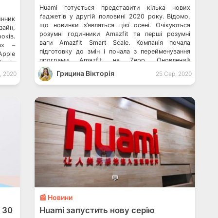
Huami готується представити кілька нових
ґаджетів у другій половині 2020 року. Відомо,
нник
що новинки з’являться цієї осені. Очікуються
зайн,
розумні годинники Amazfit та перші розумні
оків.
ваги Amazfit Smart Scale. Компанія почала
ах –
підготовку до змін і почала з перейменування
Apple
програми Amazfit на Zepp. Оновлений
pple
застосунок розкрив кілька функцій розумних
нники
Грицина Вікторія
, 2020
25 Сер, 2020
ваг, а також дизайн. Apple, Garmin та Huawei […]
cale
t Neo
💬
📰 Новини
є 30
Huami запустить нову серію