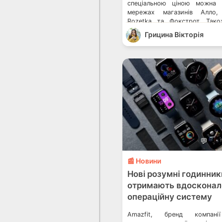
спеціальною ціною можна 
мережах магазинів Алло,
Rozetka та Фокстрот. Так
в Україні з’явилися розумні 
Грицина Вікторія
GTR 3 Pro, GTR 3 та […]
💬
📰 Новини
Нові розумні годинник
отримають вдосконал
операційну систему
Amazfit, бренд компані