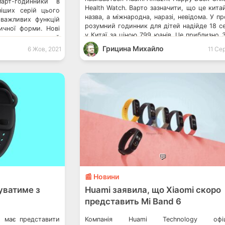
арт-годинники в
Health Watch. Варто зазначити, що це кита
ніших серій цього
назва, а міжнародна, наразі, невідома. У п
 важливих функцій
розумний годинник для дітей надійде 18 с
ичної форми. Нові
у Китаї за ціною 799 юанів. Це приблизно 
ають потужну й
гривень. До речі, сьогодні компанія Samsun
ійну систему Zepp
Грицина Михайло
6 Жов, 2021
11 Се
представити […]
оптимізації роботи
azfit. Раніше в
адаптовану версію
💬
📰 Новини
уватиме з
Huami заявила, що Xiaomi скоро
представить Mi Band 6
s має представити
Компанія Huami Technology офіц