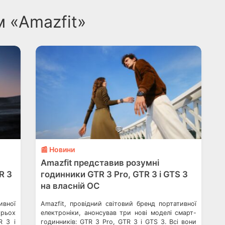
м «Amazfit»
💬
📰 Новини
Amazfit представив розумні
R 3
годинники GTR 3 Pro, GTR 3 і GTS 3
на власній ОС
ивної
Amazfit, провідний світовий бренд портативної
трьох
електроніки, анонсував три нові моделі смарт-
R 3 і
годинників: GTR 3 Pro, GTR 3 і GTS 3. Всі вони