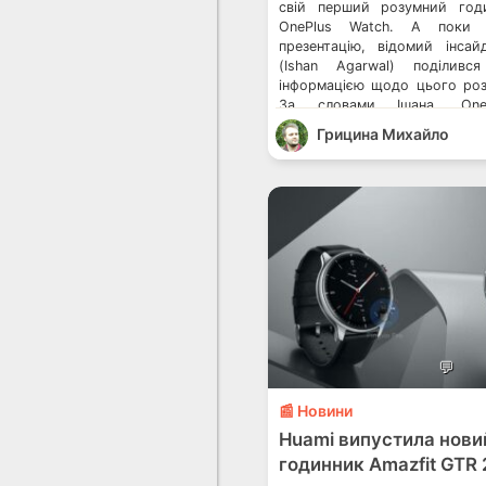
свій перший розумний год
OnePlus Watch. А поки
презентацію, відомий інса
(Ishan Agarwal) поділивс
інформацією щодо цього ро
За словами Ішана, On
європейському та америк
Грицина Михайло
коштуватиме приблизно 150 є
відповідно. Це приблизно 4 […
💬
📰 Новини
Huami випустила нови
годинник Amazfit GTR 