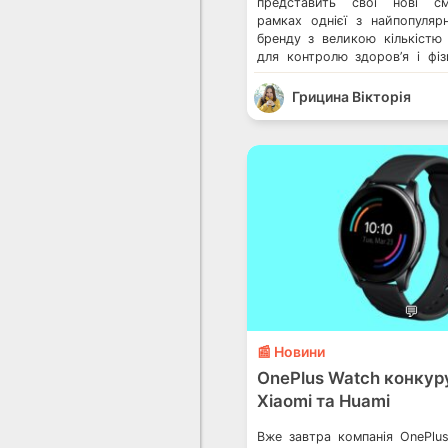
представить свої нові см
рамках однієї з найпопуляр
бренду з великою кількістю
для контролю здоров’я і фіз
смарт-годинники отрим
інтуїтивно зрозумілу операц
Грицина Вікторія
OS, створену спеціально для 
портативних пристроїв Am
годинниках використовували 
ОС для смартфонів, […]
💬
📰 Новини
OnePlus Watch конкур
Xiaomi та Huami
Вже завтра компанія OnePlu