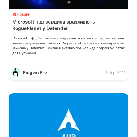
💬
📰 Новини
Microsoft підтвердила вразливість
RoguePlanet у Defender
Microsoft офіційно визнала існування вразливості нульового дня,
відомої під кодовою назвою RoguePlanet, у своєму антивірусному
захиснику Defender. Компанія активно працює над розробкою патчу
для її усунення.
Pingvin Pro
18 Чер, 2026