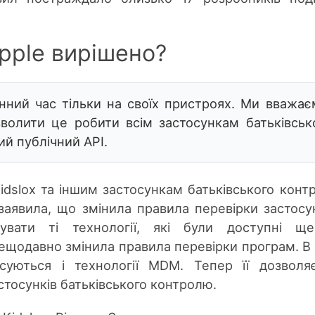
pple вирішено?
нний час тільки на своїх пристроях. Ми вважає
волити це робити всім застосункам батьківськ
й публічний API.
Kidslox та іншим застосункам батьківського конт
аявила, що змінила правила перевірки застосун
увати ті технології, які були доступні ще
нещодавно змінила правила перевірки програм. В
осуються і технології MDM. Тепер її дозволя
стосунків батьківського контролю.