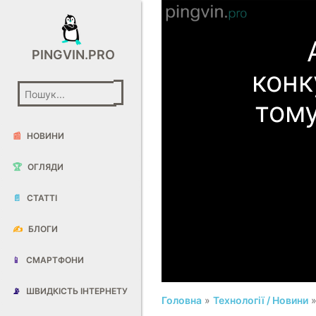
PINGVIN.PRO
конк
тому
📰
НОВИНИ
🏆
ОГЛЯДИ
📄
СТАТТІ
✍️
БЛОГИ
📱
СМАРТФОНИ
📡
ШВИДКІСТЬ ІНТЕРНЕТУ
Головна
»
Технології / Новини
»