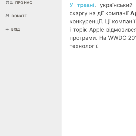
🧑‍💻
ПРО НАС
У травні
, українськи
скаргу на дії компанії
A
🎁
DONATE
конкуренції. Ці компані
і торік Apple відмовивс
➡️
ВХІД
програми. На WWDC 20
технології.