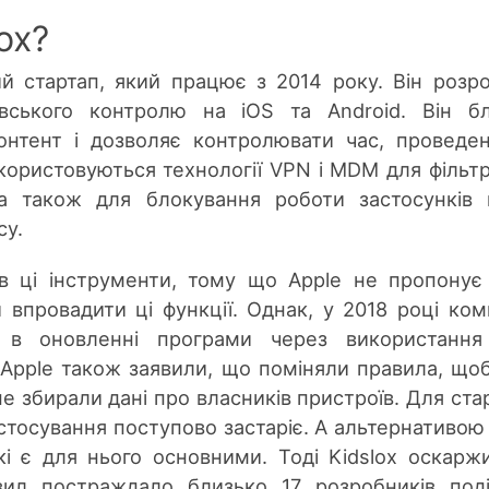
ox?
ий стартап, який працює з 2014 року. Він розр
івського контролю на iOS та Android. Він б
онтент і дозволяє контролювати час, проведе
користовуються технології VPN і MDM для фільтра
 а також для блокування роботи застосунків 
су.
в ці інструменти, тому що Apple не пропонує 
 впровадити ці функції. Однак, у 2018 році ком
а в оновленні програми через використання
в Apple також заявили, що поміняли правила, щоб
 не збирали дані про власників пристроїв. Для ста
астосування поступово застаріє. А альтернативою
і є для нього основними. Тоді Kidslox оскаржи
авил постраждало близько 17 розробників под