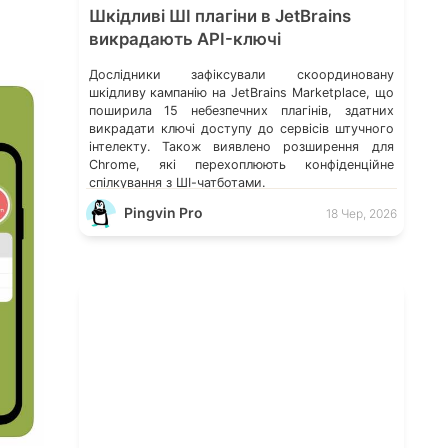
Шкідливі ШІ плагіни в JetBrains
викрадають API-ключі
Дослідники зафіксували скоординовану
шкідливу кампанію на JetBrains Marketplace, що
поширила 15 небезпечних плагінів, здатних
викрадати ключі доступу до сервісів штучного
інтелекту. Також виявлено розширення для
Chrome, які перехоплюють конфіденційне
спілкування з ШІ-чатботами.
Pingvin Pro
18 Чер, 2026