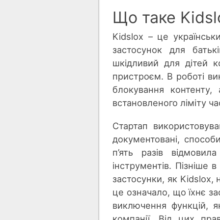
Що таке Kidsl
Kidslox – це українськ
застосунок для батьк
шкідливий для дітей к
пристроєм. В роботі ви
блокування контенту,
встановленого ліміту ча
Стартап використовува
документовані, способи
п’ять разів відмовил
інструментів. Пізніше 
застосунки, як Kidslox,
це означало, що їхнє з
виключення функцій, як
компанії. Від цих пр