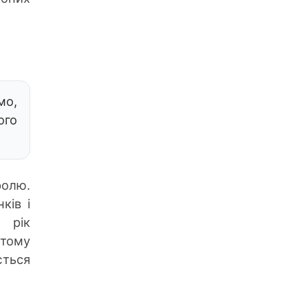
мо,
ого
ролю.
ків і
 рік
 тому
ється