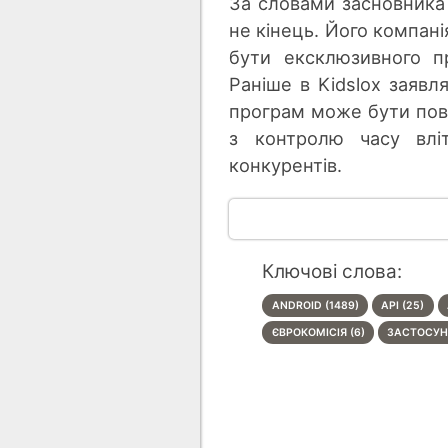
За словами засновника 
не кінець. Його компані
бути ексклюзивного п
Раніше в Kidslox заявл
програм може бути пов’
з контролю часу влі
конкурентів.
Ключові слова:
ANDROID (1489)
API (25)
ЄВРОКОМІСІЯ (6)
ЗАСТОСУНК