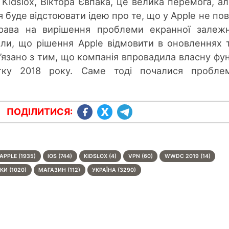
Kidslox, Віктора Євпака, це велика перемога, а
я буде відстоювати ідею про те, що у Apple не по
рава на вирішення проблеми екранної залежн
яли, що рішення Apple відмовити в оновленнях 
язано з тим, що компанія впровадила власну фу
тку 2018 року. Саме тоді почалися пробле
ПОДІЛИТИСЯ:
APPLE (1935)
IOS (744)
KIDSLOX (4)
VPN (60)
WWDC 2019 (14)
И (1020)
МАГАЗИН (112)
УКРАЇНА (3290)