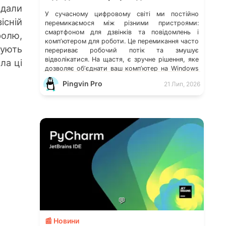
дали
У сучасному цифровому світі ми постійно
існій
перемикаємося між різними пристроями:
смартфоном для дзвінків та повідомлень і
ролю,
компʼютером для роботи. Це перемикання часто
вують
перериває робочий потік та змушує
відволікатися. На щастя, є зручне рішення, яке
ла ці
дозволяє обʼєднати ваш компʼютер на Windows
із мобільним пристроєм, чи то Android, чи iOS.
Pingvin Pro
21 Лип, 2026
Йдеться про застосунок Звʼязок зі смартфоном
(Phone Link) від Microsoft, що перетворює ваш
ПК на своєрідний «міст» до функцій смартфона.
💬
📰 Новини