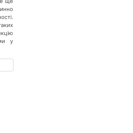
ле ще
винно
ості.
таких
нкцію
ми у