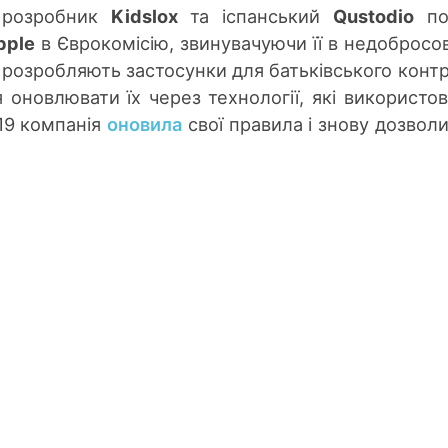
й розробник
Kidslox
та іспанський
Qustodio
по
pple
в Єврокомісію, звинувачуючи її в недобросов
ї розробляють застосунки для батьківського конт
я оновлювати їх через технології, які використо
19 компанія
оновила
свої правила і знову дозволи