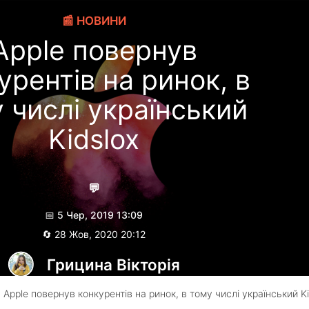
📰 НОВИНИ
Apple повернув
урентів на ринок, в
 числі український
Kidslox
💬
📅 5 Чер, 2019 13:09
🔄 28 Жов, 2020 20:12
Грицина Вікторія
 Apple повернув конкурентів на ринок, в тому числі український Ki