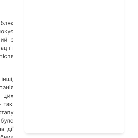
обляє
локує
ний з
ції і
після
інші,
панія
 цих
 такі
ртапу
 було
в дії
ібних