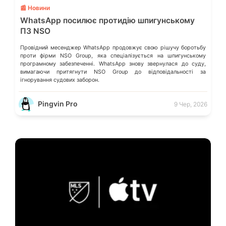
📰 Новини
WhatsApp посилює протидію шпигунському
ПЗ NSO
Провідний месенджер WhatsApp продовжує свою рішучу боротьбу
проти фірми NSO Group, яка спеціалізується на шпигунському
програмному забезпеченні. WhatsApp знову звернулася до суду,
вимагаючи притягнути NSO Group до відповідальності за
ігнорування судових заборон.
Pingvin Pro
9 Чер, 2026