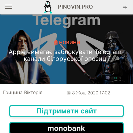
PINGVIN.PRO
➡️
📰 НОВИНИ
Apple вимагає заблокувати Telegram-
канали білоруської опозиції
Грицина Вікторія
📅 8 Жов, 2020 17:02
Підтримати сайт