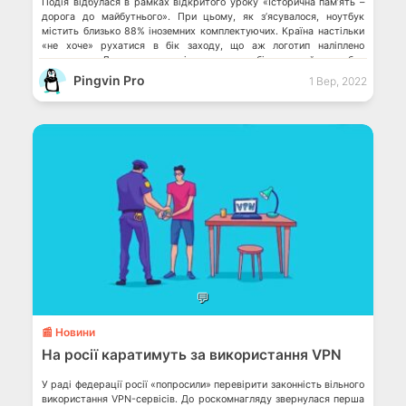
Подія відбулася в рамках відкритого уроку «Історична пам’ять –
дорога до майбутнього». При цьому, як зʼясувалося, ноутбук
містить близько 88% іноземних комплектуючих. Країна настільки
«не хоче» рухатися в бік заходу, що аж логотип наліплено
латинкою. Лукашенко повідомив, що білоруський ноутбук
створили на заводі Горизонт, який виробляв […]
Pingvin Pro
1 Вер, 2022
💬
📰 Новини
На росії каратимуть за використання VPN
У раді федерації росії «попросили» перевірити законність вільного
використання VPN-сервісів. До роскомнагляду звернулася перша