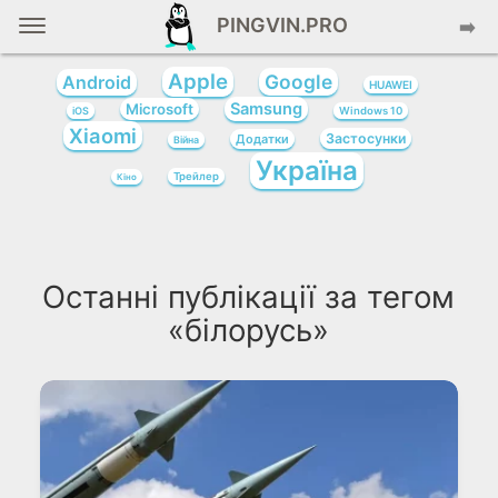
PINGVIN.PRO
➡️
Apple
Google
Android
HUAWEI
Samsung
Microsoft
iOS
Windows 10
Xiaomi
Застосунки
Додатки
Війна
Україна
Трейлер
Кіно
Останні публікації за тегом
«білорусь»