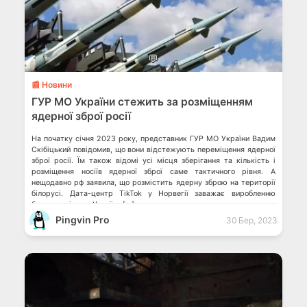
💬
📰 Новини
ГУР МО України стежить за розміщенням
ядерної зброї росії
На початку січня 2023 року, представник ГУР МО України Вадим
Скібіцький повідомив, що вони відстежують переміщення ядерної
зброї росії. Їм також відомі усі місця зберігання та кількість і
розміщення носіїв ядерної зброї саме тактичного рівня. А
нещодавно рф заявила, що розмістить ядерну зброю на території
білорусі. Дата-центр TikTok у Норвегії заважає виробленню
боєприпасів для України […]
Pingvin Pro
30 Бер, 2023