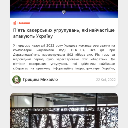
💬
📰 Новини
Пʼять хакерських угрупувань, які найчастіше
атакують Україну
У першому кварталі 2022 року Урядова команда реагування на
компʼютерні надзвичайні події CERT-UA, яка діє при
Держспецзвʼязку, зареєструвала 802 кібератаки. Рік тому за
відповідний період було зареєстровано 362 кібератаки. До
п’ятірки хакерських угрупувань, які здійснили найбільше
кібератак на критичну інформаційну інфраструктуру України,
увійшли хакери, діяльність яких повʼязують із країною-агресором
або співучасником війни проти нашої держави – […]
Грицина Михайло
22 Кві, 2022