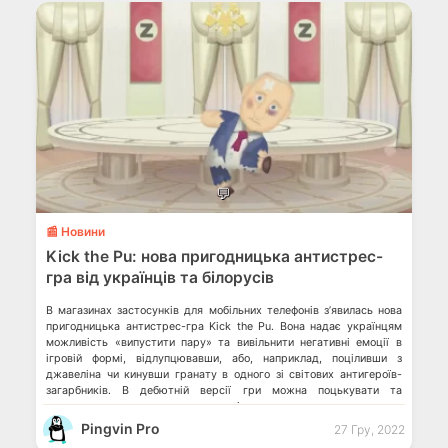
💬
📰 Новини
Kick the Pu: нова пригодницька антистрес-
гра від українців та білорусів
В магазинах застосунків для мобільних телефонів з’явилась нова
пригодницька антистрес-гра Kick the Pu. Вона надає українцям
можливість «випустити пару» та вивільнити негативні емоції в
ігровій формі, відлупцювавши, або, наприклад, поціливши з
джавеліна чи кинувши гранату в одного зі світових антигероїв-
загарбників. В дебютній версії гри можна поцькувати та
покепкувати з володимира путіна, олександра лукашенко,
кадирівця або […]
Pingvin Pro
27 Гру, 2022