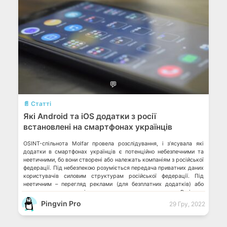
💬
📄 Статті
Які Android та iOS додатки з росії
встановлені на смартфонах українців
OSINT-спільнота Molfar провела розслідування, і з’ясувала які
додатки в смартфонах українців є потенційно небезпечними та
неетичними, бо вони створені або належать компаніям з російської
федерації. Під небезпекою розуміється передача приватних даних
користувачів силовим структурам російської федерації. Під
неетичним – перегляд реклами (для безплатних додатків) або
пряма оплата послуг під час користування застосунками. В цілому
виходить, […]
Pingvin Pro
29 Гру, 2022