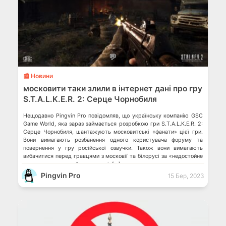
💬
📰 Новини
московити таки злили в інтернет дані про гру
S.T.A.L.K.E.R. 2: Серце Чорнобиля
Нещодавно Pingvin Pro повідомляв, що українську компанію GSC
Game World, яка зараз займається розробкою гри S.T.A.L.K.E.R. 2:
Серце Чорнобиля, шантажують московитські «фанати» цієї гри.
Вони вимагають розбанення одного користувача форуму та
повернення у гру російської озвучки. Також вони вимагають
вибачитися перед гравцями з московії та білорусі за «недостойне
ставлення» до них. А це, до речі, […]
Pingvin Pro
15 Бер, 2023