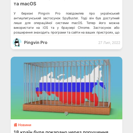
та macOS
У березні Pingvin Pro повідомляв про український
антишпигунський застосунок SpyBuster. Тоді він був доступний
лише для операційної системи macOS. Тепер його можна
використати на iOS та у браузері Chrome. Застосунок або
розширення знаходить програми та сайти на ваших пристроях, що
були розроблені в росії та білорусі. А ще, може визначити, які із
Pingvin Pro
сайтів та програм […]
27 Лип, 2022
💬
📰 Новини
18 країн буде покарано через порушення