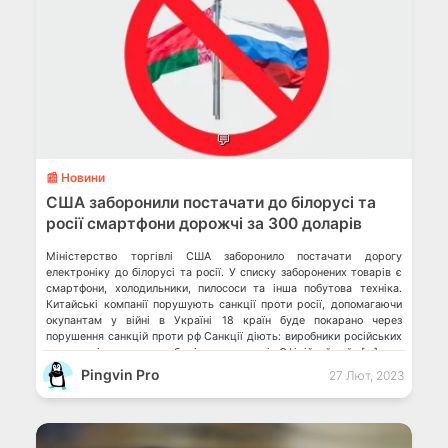
💬
📰 Новини
США заборонили постачати до білорусі та
росії смартфони дорожчі за 300 доларів
Міністерство торгівлі США заборонило постачати дорогу
електроніку до білорусі та росії. У списку заборонених товарів є
смартфони, холодильники, пилососи та інша побутова техніка.
Китайські компанії порушують санкції проти росії, допомагаючи
окупантам у війні в Україні 18 країн буде покарано через
порушення санкцій проти рф Санкції діють: виробники російських
процесорів залишилися без іноземних чипів Офіційний сайт […]
Pingvin Pro
27 Лют, 2023