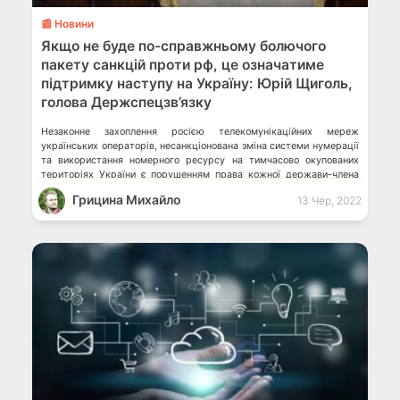
📰 Новини
Якщо не буде по-справжньому болючого
пакету санкцій проти рф, це означатиме
підтримку наступу на Україну: Юрій Щиголь,
голова Держспецзв’язку
Незаконне захоплення росією телекомунікаційних мереж
українських операторів, несанкціонована зміна системи нумерації
та використання номерного ресурсу на тимчасово окупованих
територіях України є порушенням права кожної держави-члена
Міжнародного союзу електрозв’язку (МСЕ) на регулювання
Грицина Михайло
13 Чер, 2022
телекомунікаційного сектору в межах її міжнародно визнаних
кордонів. Із такою заявою на засіданні Міжнародного союзу
електрозв’язку виступив голова Держспецзв’язку, Юрій Щиголь.
Дії російської федерації […]