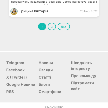
продовжують працювати в росії Epic Games пожертвує Україні
прибуток з нового сезону […]
Грицина Вікторія
20 Бер, 2022
Пагінація
1
2
Далі
записів
Telegram
Новини
Швидкість
інтернету
Facebook
Огляди
Про команду
X (Twitter)
Статті
Підтримати
Google Новини
Блоги
сайт
RSS
Смартфони
PINGVIN.PRO