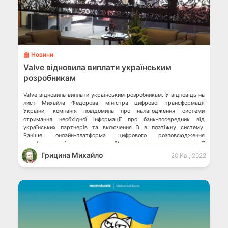
💬
📰 Новини
Valve відновила виплати українським
розробникам
Valve відновила виплати українським розробникам. У відповідь на
лист Михайла Федорова, міністра цифрової трансформації
України, компанія повідомила про налагодження системи
отримання необхідної інформації про банк-посередник від
українських партнерів та включення її в платіжну систему.
Раніше, онлайн-платформа цифрового розповсюдження
комп’ютерних ігор та програм Steam, що належить корпорації
Valve, оголосила про призупинення всіх платежів розробникам із
Грицина Михайло
20 Кві, 2022
росії, […]