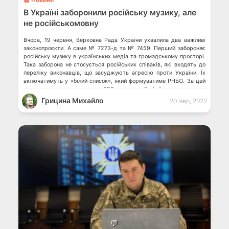
В Україні заборонили російську музику, але
не російськомовну
Вчора, 19 червня, Верховна Рада України ухвалила два важливі
законопроєкти. А саме № 7273-д та № 7459. Перший забороняє
російську музику в українських медіа та громадському просторі.
Така заборона не стосується російських співаків, які входять до
переліку виконавців, що засуджують агресію проти України. Їх
включатимуть у «білий список», який формуватиме РНБО. За цей
законопроєкт проголосували 303 депутати. До […]
Грицина Михайло
20 Чер, 2022
💬