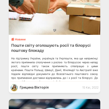
💬
📰 Новини
Пошти світу оголошують росії та білорусі
поштову блокаду
На підтримку України, українців та Укрпошти, яка ще наприкінці
лютого припинила сполучення з росією та білоруссю через напад
росії, пошти світу також припиняють співпрацю з цими
країнами. Пошти Польщі, Швеції, Данії, Фінляндії та Австралії вже
подали відповідні документи до Всесвітнього поштового союзу
про припинення доставки відправлень до і з росії та білорусі. До
поштової блокади країн-агресорів […]
Грицина Вікторія
15 Кві, 2022