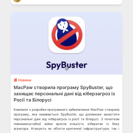
України. СБУ ліквідувала […]
💬
📰 Новини
MacPaw створила програму SpyBuster, що
захищає персональні дані від кіберзагроз із
Росії та Білорусі
Компанія з розробки програмного забезпечення ​​MacPaw створила
програму, яка називається SpyBuster, що допоможе захистити
персональні дані від кіберзагроз із росії та білорусі. З початком
повномасштабної війни зросла кількість кібератак із боку
агресора. Атакують як обʼєкти критичної інфраструктури, так і