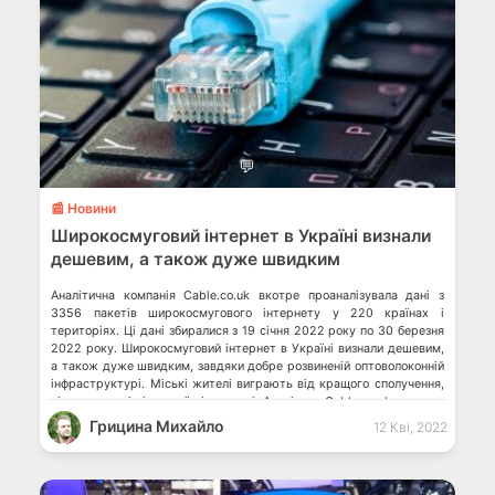
💬
📰 Новини
Широкосмуговий інтернет в Україні визнали
дешевим, а також дуже швидким
Аналітична компанія Cable.co.uk вкотре проаналізувала дані з
3356 пакетів широкосмугового інтернету у 220 країнах і
територіях. Ці дані збиралися з 19 січня 2022 року по 30 березня
2022 року. Широкосмуговий інтернет в Україні визнали дешевим,
а також дуже швидким, завдяки добре розвиненій оптоволоконній
інфраструктурі. Міські жителі виграють від кращого сполучення,
ніж мешканці сільської місцевості. Аналітики Cable.co.uk визнали,
[…]
Грицина Михайло
12 Кві, 2022