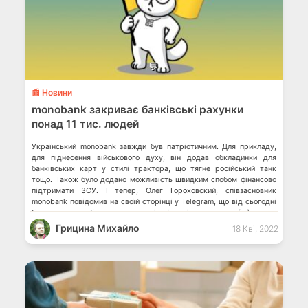
💬
📰 Новини
monobank закриває банківські рахунки
понад 11 тис. людей
Український monobank завжди був патріотичним. Для прикладу,
для піднесення військового духу, він додав обкладинки для
банківських карт у стилі трактора, що тягне російський танк
тощо. Також було додано можливість швидким спобом фінансово
підтримати ЗСУ. І тепер, Олег Гороховский, співзасновник
monobank повідомив на своїй сторінці у Telegram, що від сьогодні
банк припиняє обслуговування клієнтів, які знаходилися […]
Грицина Михайло
18 Кві, 2022