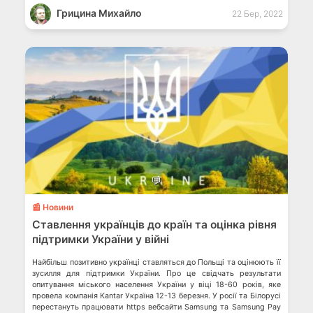
звичайних громадян України. Тому MacPaw створили застосунок,
Грицина Михайло
що захистить дані українців. Створили сайт з іменами блогерів та
22 Бер, 2022
[…]
💬
📰 Новини
Ставлення українців до країн та оцінка рівня
підтримки України у війні
Найбільш позитивно українці ставляться до Польщі та оцінюють її
зусилля для підтримки України. Про це свідчать результати
опитування міського населення України у віці 18-60 років, яке
провела компанія Kantar Україна 12-13 березня. У росії та Білорусі
перестануть працювати https вебсайти Samsung та Samsung Pay