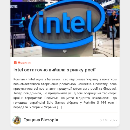
💬
📰 Новини
Intel остаточно вийшла з ринку росії
Компанія Intel одна з багатьох, хто підтримав Україну з початком
повномастабного вторгнення російських нацистів. Спочатку, вона
призупинила всі постачання продукції клієнтам у росії та білорусі.
Тепер повідомила, що призупинила усі ділові операції на території
країни-терориста! Російські нацисти відкрито закликають до
геноциду українців! Epic Games зібрала у Fortnite $ 144 млн і
передала їх Україні Україна […]
Грицина Вікторія
6 Кві, 2022