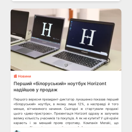
💬
📰 Новини
Перший «білоруський» ноутбук Horizont
надійшов у продаж
Першого вересня президент-диктатор лукашенко показав перший
«білоруський» ноутбук, в якому лише 12%, а насправді й того
менше, вітчизняного начиння. Сьогодні ж стартували продажі
цього «диво-пристрою». Презентація Horizont одразу ж залучила
велику кількість учасників та покупців. А як не купити? У цій країні
карають і за менший прояв спротиву. Компанія Meraki, що
належить Cisco, відключає свої роутери […]