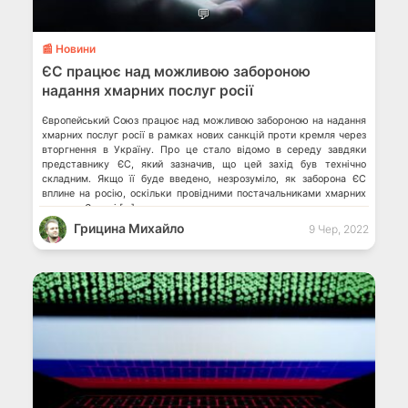
💬
📰 Новини
ЄС працює над можливою забороною
надання хмарних послуг росії
Європейський Союз працює над можливою забороною на надання
хмарних послуг росії в рамках нових санкцій проти кремля через
вторгнення в Україну. Про це стало відомо в середу завдяки
представнику ЄС, який зазначив, що цей захід був технічно
складним. Якщо її буде введено, незрозуміло, як заборона ЄС
вплине на росію, оскільки провідними постачальниками хмарних
послуг у Європі […]
Грицина Михайло
9 Чер, 2022