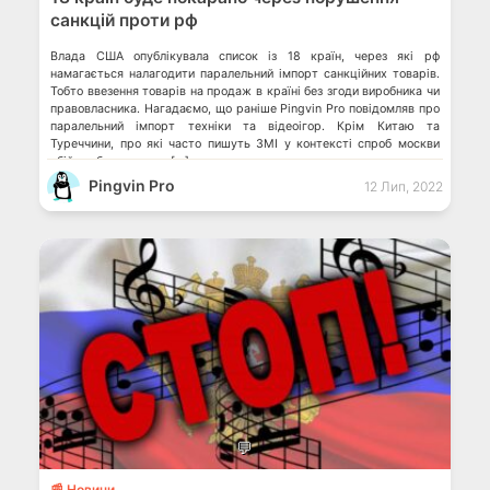
санкцій проти рф
Влада США опублікувала список із 18 країн, через які рф
намагається налагодити паралельний імпорт санкційних товарів.
Тобто ввезення товарів на продаж в країні без згоди виробника чи
правовласника. Нагадаємо, що раніше Pingvin Pro повідомляв про
паралельний імпорт техніки та відеоігор. Крім Китаю та
Туреччини, про які часто пишуть ЗМІ у контексті спроб москви
обійти обмеження, у […]
Pingvin Pro
12 Лип, 2022
💬
📰 Новини