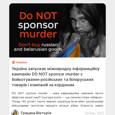
💬
📰 Новини
Україна запускає міжнародну інформаційну
кампанію DO NOT sponsor murder з
бойкотування російських та білоруських
товарів і компаній за кордоном
DO NOT sponsor murder – нова інформаційна кампанія проти
вбивства нашої нації! Сьогодні росія — це синонім слова «вбивця».
Понад 140 дітей і тисячі мирних українців були вбиті російськими
військовими протягом першого місяця війни. Кількість нових
жертв серед цивільного населення невпинно продовжує зростати
Грицина Вікторія
30 Бер, 2022
з кожним черговим днем воєнних злочинів росії проти народу