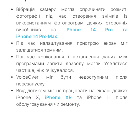
Вібрація камери могла спричиняти розмиті
фотографії під час створення знімків із
використанням фотопрограм деяких сторонніх
виробників на
iPhone 14 Pro та
iPhone 14 Pro Max
.
Під час налаштування пристрою екран міг
залишатися темним.
Під час копіювання і вставлення даних між
програмами запити дозволу могли зʼявлятися
частіше, ніж очікувалося.
VoiceOver міг бути недоступним після
перезапуску.
Ввід дотиком міг не працювати на екрані деяких
iPhone X,
iPhone XR
та iPhone 11 після
обслуговування чи ремонту.