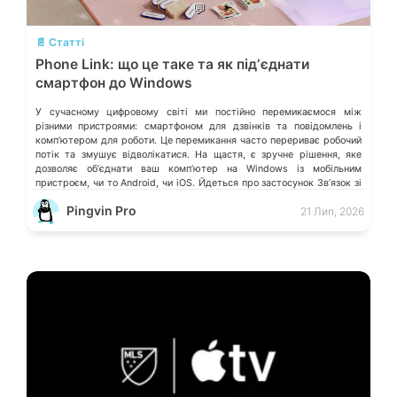
💬
📄 Статті
Phone Link: що це таке та як підʼєднати
смартфон до Windows
У сучасному цифровому світі ми постійно перемикаємося між
різними пристроями: смартфоном для дзвінків та повідомлень і
компʼютером для роботи. Це перемикання часто перериває робочий
потік та змушує відволікатися. На щастя, є зручне рішення, яке
дозволяє обʼєднати ваш компʼютер на Windows із мобільним
пристроєм, чи то Android, чи iOS. Йдеться про застосунок Звʼязок зі
смартфоном (Phone Link) від Microsoft, що перетворює ваш ПК на
Pingvin Pro
21 Лип, 2026
своєрідний «міст» до функцій смартфона.