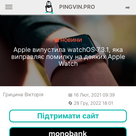
PINGVIN.PRO
➡️
📰 НОВИНИ
Apple випустила watchOS 7.3.1, яка
виправляє помилку на деяких Apple
Watch
Грицина Вікторія
📅 16 Лют, 2021 09:39
🔄 28 Гру, 2022 18:01
Підтримати сайт