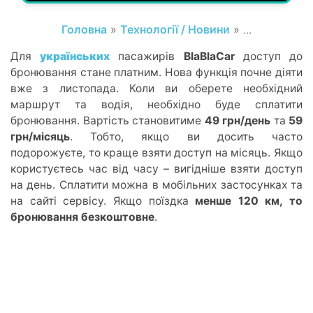
Головна
»
Технології / Новини
» ...
Для
українських
пасажирів
BlaBlaCar
доступ до
бронювання стане платним. Нова функція почне діяти
вже з листопада. Коли ви оберете необхідний
маршрут та водія, необхідно буде сплатити
бронювання. Вартість становитиме
49 грн/день
та
59
грн/місяць
. Тобто, якщо ви досить часто
подорожуєте, то краще взяти доступ на місяць. Якщо
користуєтесь час від часу – вигідніше взяти доступ
на день. Сплатити можна в мобільних застосунках та
на сайті сервісу. Якщо поїздка
менше 120 км, то
бронювання безкоштовне
.