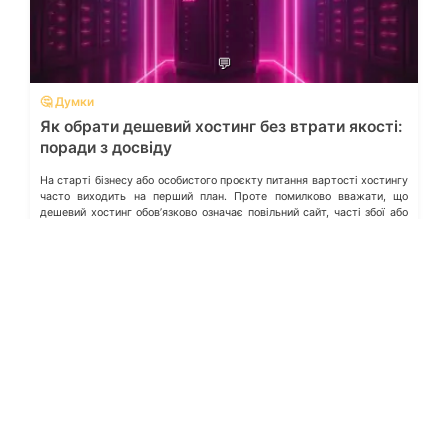
💬
🤔 Думки
Як обрати дешевий хостинг без втрати якості:
поради з досвіду
На старті бізнесу або особистого проєкту питання вартості хостингу
часто виходить на перший план. Проте помилково вважати, що
дешевий хостинг обовʼязково означає повільний сайт, часті збої або
відсутність технічної підтримки. З огляду на зростання пропозицій
VPS-послуг в Україні, сьогодні можна знайти оптимальне рішення,
яке поєднує доступну ціну та стабільну роботу — важливо лише
знати, на […]
Pingvin Pro
25 Лип, 2025
Telegram
Новини
Швидкість
інтернету
Facebook
Огляди
Про команду
X (Twitter)
Статті