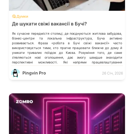
💬
🤔 Думки
Де шукати свіжі вакансії в Бучі?
Як сучасне передмістя столиці, де поєднуються житлова забудова,
бізнес-центри та локальна інфраструктура, Буча активно
розвивається. Фраза «робота в Бучі свіжі вакансії» часто
використовується тими, хто прагне працювати ближче до дому й
уникати тривалих поїздок до Києва. Розуміння того, де саме
зʼявляються нові оголошення, дає змогу швидше знаходити
перспективні можливості. Які напрями працевлаштування
переважають у місті […]
Pingvin Pro
26 Січ, 2026