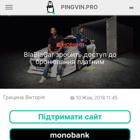
PINGVIN.PRO
➡️
📰 НОВИНИ
BlaBlaCar зробить доступ до
бронювання платним
Грицина Вікторія
📅 10 Жов, 2018 11:45
Підтримати сайт