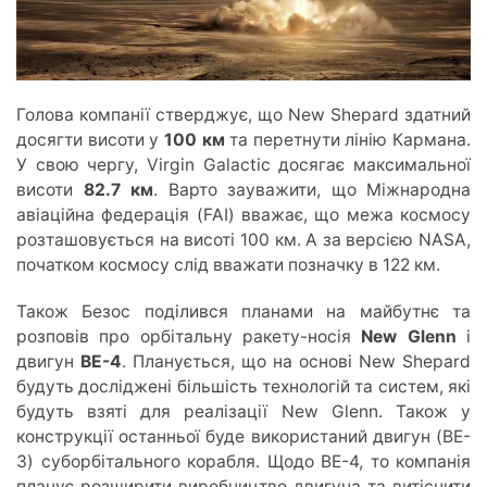
Голова компанії стверджує, що New Shepard здатний
досягти висоти у
100 км
та перетнути лінію Кармана.
У свою чергу, Virgin Galactic досягає максимальної
висоти
82.7 км
. Варто зауважити, що Міжнародна
авіаційна федерація (FAI) вважає, що межа космосу
розташовується на висоті 100 км. А за версією NASA,
початком космосу слід вважати позначку в 122 км.
Також Безос поділився планами на майбутнє та
розповів про орбітальну ракету-носія
New Glenn
і
двигун
BE-4
. Планується, що на основі New Shepard
будуть досліджені більшість технологій та систем, які
будуть взяті для реалізації New Glenn. Також у
конструкції останньої буде використаний двигун (BE-
3) суборбітального корабля. Щодо BE-4, то компанія
планує розширити виробництво двигуна та витіснити