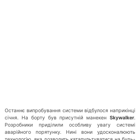
Останнє випробування системи відбулося наприкінці
січня. На борту був присутній манекен
Skywalker
.
Розробники приділили особливу увагу системі
аварійного порятунку. Нині вони удосконалюють
технологію, яка дозволить катапультуватися на будь-