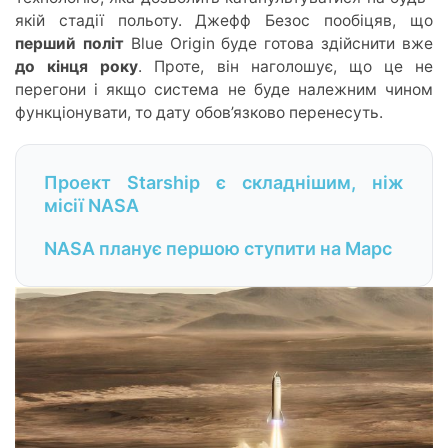
якій стадії польоту. Джефф Безос пообіцяв, що
перший політ
Blue Origin буде готова здійснити вже
до кінця року
. Проте, він наголошує, що це не
перегони і якщо система не буде належним чином
функціонувати, то дату обов’язково перенесуть.
Проект Starship є складнішим, ніж
місії NASA
NASA планує першою ступити на Марс