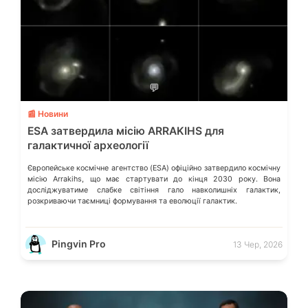
💬
📰 Новини
ESA затвердила місію ARRAKIHS для
галактичної археології
Європейське космічне агентство (ESA) офіційно затвердило космічну
місію Arrakihs, що має стартувати до кінця 2030 року. Вона
досліджуватиме слабке світіння гало навколишніх галактик,
розкриваючи таємниці формування та еволюції галактик.
Pingvin Pro
13 Чер, 2026