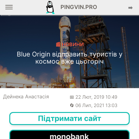
PINGVIN.PRO
➡️
📰 НОВИНИ
Blue Origin відправить туристів у
космос вже цьогоріч
Дейнека Анастасiя
📅 22 Лют, 2019 10:49
🔄 06 Лип, 2021 13:03
Підтримати сайт