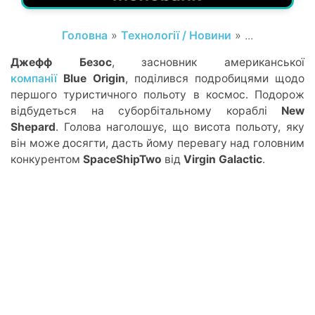
Головна
»
Технології / Новини
» ...
Джефф Безос
, засновник американської
компанії
Blue Origin
, поділився подробицями щодо
першого туристичного польоту в космос. Подорож
відбудеться на суборбітальному кораблі
New
Shepard
. Голова наголошує, що висота польоту, яку
він може досягти, дасть йому перевагу над головним
конкурентом
SpaceShipTwo
від
Virgin Galactic
.