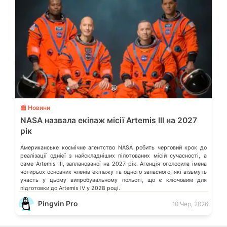
💬
📰 Новини
NASA назвала екіпаж місії Artemis III на 2027
рік
Американське космічне агентство NASA робить черговий крок до
реалізації однієї з найскладніших пілотованих місій сучасності, а
саме Artemis III, запланованої на 2027 рік. Агенція оголосила імена
чотирьох основних членів екіпажу та одного запасного, які візьмуть
участь у цьому випробувальному польоті, що є ключовим для
підготовки до Artemis IV у 2028 році.
Pingvin Pro
10 Чер, 2026