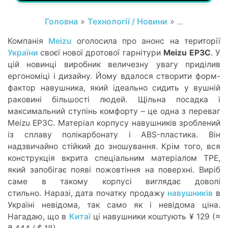
Головна
»
Технології / Новини
» ...
Компанія
Meizu
оголосила про анонс на території
України
своєї нової дротової гарнітури
Meizu EP3C
. У
цій новинці виробник величезну увагу приділив
ергономіці і дизайну. Йому вдалося створити форм-
фактор навушника, який ідеально сидить у вушній
раковині більшості людей. Щільна посадка і
максимальний ступінь комфорту – це одна з переваг
Meizu EP3C. Матеріал корпусу навушників зроблений
із сплаву полікарбонату і ABS-пластика. Він
надзвичайно стійкий до зношування. Крім того, вся
конструкція вкрита спеціальним матеріалом TPE,
який запобігає появі пожовтіння на поверхні. Виріб
саме в такому корпусі виглядає доволі
стильно. Наразі, дата початку продажу
навушників
в
Україні невідома, так само як і невідома ціна.
Нагадаю, що в
Китаї
ці навушники коштують ¥ 129 (≈