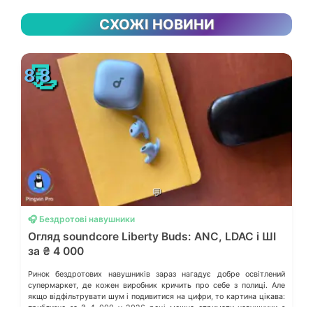
СХОЖІ НОВИНИ
📃
8.8
💬
🎧 Бездротові навушники
Огляд soundcore Liberty Buds: ANC, LDAC і ШІ
за ₴ 4 000
Ринок бездротових навушників зараз нагадує добре освітлений
супермаркет, де кожен виробник кричить про себе з полиці. Але
якщо відфільтрувати шум і подивитися на цифри, то картина цікава:
приблизно за ₴ 4 000 у 2026 році можна отримати навушники з