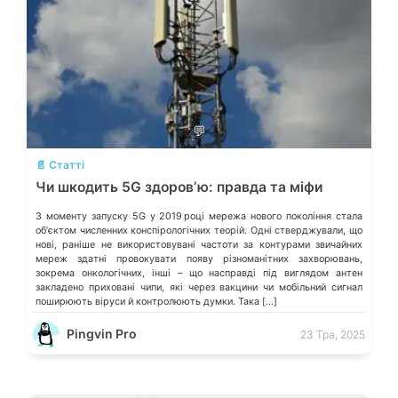
💬
📄 Статті
Чи шкодить 5G здоровʼю: правда та міфи
З моменту запуску 5G у 2019 році мережа нового покоління стала
обʼєктом численних конспірологічних теорій. Одні стверджували, що
нові, раніше не використовувані частоти за контурами звичайних
мереж здатні провокувати появу різноманітних захворювань,
зокрема онкологічних, інші – що насправді під виглядом антен
закладено приховані чипи, які через вакцини чи мобільний сигнал
поширюють віруси й контролюють думки. Така […]
Pingvin Pro
23 Тра, 2025